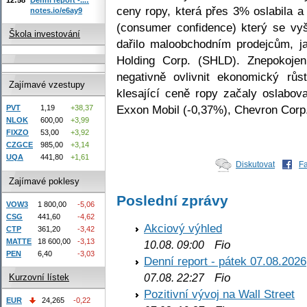
ceny ropy, která přes 3% oslabila a
notes.io/e6ay9
(consumer confidence) který se vy
Škola investování
dařilo maloobchodním prodejcům, 
Holding Corp. (SHLD). Znepokoje
negativně ovlivnit ekonomický rů
Zajímavé vzestupy
klesající ceně ropy začaly oslabovat
Exxon Mobil (-0,37%), Chevron Corp.
PVT
1,19
+38,37
NLOK
600,00
+3,99
FIXZO
53,00
+3,92
CZGCE
985,00
+3,14
UQA
441,80
+1,61
Diskutovat
F
Zajímavé poklesy
Poslední zprávy
VOW3
1 800,00
-5,06
CSG
441,60
-4,62
Akciový výhled
CTP
361,20
-3,42
MATTE
18 600,00
-3,13
Fio
10.08. 09:00
PEN
6,40
-3,03
Denní report - pátek 07.08.2026
Fio
07.08. 22:27
Kurzovní lístek
Pozitivní vývoj na Wall Street
EUR
24,265
-0,22