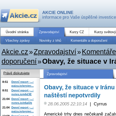
AKCIE ONLINE
informace pro Vaše úspěšné investice
Úvodní stránka
Zpravodajství
Kurzy CZ
Kurzy světový
Všechny zprávy
Novinky z trhů
Komentáře a doporučení
Akcie.cz
»
Zpravodajství
»
Komentáře
doporučení
»
Obavy, že situace v Ir
Právě diskutujete
Zpravodajství
8:51
Denní report -...:
Obavy, že situace v Iránu
paiza.io/projec...
8:51
Denní report -...:
naštěstí nepotvrdily
notes.io/e6d3E
21:04
Denní report -...:
notes.io/e6aQb
28.06.2005 22:10:14
|
Cyrrus
21:04
Denní report -...:
paiza.io/projec...
Americké trhy dnes nečekaně začal
12:58
Denní report -...: