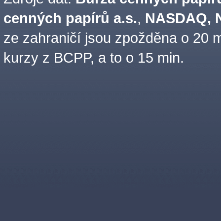
cenných papírů a.s.
,
NASDAQ, N
ze zahraničí jsou zpožděna o 20 m
kurzy z BCPP, a to o 15 min.