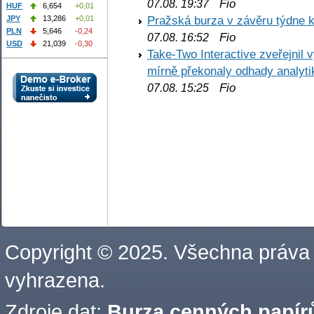
Fio
07.08. 19:37
HUF
6,654
+0,01
Pražská burza v závěru týdne k
JPY
13,286
+0,01
PLN
5,646
-0,24
Fio
07.08. 16:52
USD
21,039
-0,30
Take-Two Interactive zveřejnil 
mírně překonaly odhady analyti
Fio
07.08. 15:25
Copyright © 2025. Všechna práva
vyhrazena.
Zdroje dat:
Burza cenných papírů