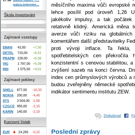
měsíčního maxima vůči evropské m
paiza.io/projec...
lehce posílil pod úroveň 1,26 
Škola investování
jakékoliv impulsy, a tak počátek
relativně klidný. Americká měna t
averze vůči riziku na globálních
Zajímavé vzestupy
komentářem další představitelky Fed
proti vývoji inflace. Ta řekla
EMAN
43,00
+7,50
DETEL
710,00
+6,61
spotřebitelských cen překročila
PRAPM
228,00
+5,56
konzistentní s cenovou stabilitou, 
VIG
1 797,00
+5,09
zvýšení sazeb na konci června. D
RBI
1 575,50
+4,61
index cen průmyslových výrobců a 
Zajímavé poklesy
budou zveřejněny německé spotřeb
SHELL
877,00
-10,33
indikátor sentimentu institutu ZEW.
NOKIA
200,00
-4,40
ATS
3 504,00
-2,56
CZGCE
955,00
-2,15
KARIN
140,00
-2,10
Diskutovat
F
Kurzovní lístek
Poslední zprávy
EUR
24,265
-0,22