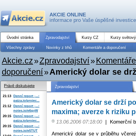
AKCIE ONLINE
informace pro Vaše úspěšné investice
Úvodní stránka
Zpravodajství
Kurzy CZ
Kurzy světový
Všechny zprávy
Novinky z trhů
Komentáře a doporučení
Akcie.cz
»
Zpravodajství
»
Komentáře
doporučení
»
Americký dolar se drž
Právě diskutujete
Zpravodajství
21:13
Denní report -...:
Americký dolar se drží p
paiza.io/projec...
21:12
Denní report -...:
maxima; averze k riziku 
notes.io/e6qyW
20:15
Denní report -...:
paiza.io/projec...
13.06.2006 07:18:00
|
Komerční b
20:15
Denní report -...:
notes.io/e5TUT
Americký dolar se v průběhu včerej
17:50
Denní report -...: