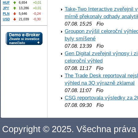
HUF
6,654
+0,01
Take-Two Interactive zveřejnil 
JPY
13,286
+0,01
PLN
5,646
-0,24
mírně překonaly odhady analyti
USD
21,039
-0,30
Fio
07.08. 15:25
Groupon zvýšil celoroční výhl
byly smíšené
Fio
07.08. 13:39
Gen Digital zveřejnil výnosy i 
celoroční výhled
Fio
07.08. 11:17
The Trade Desk reportoval nejs
výhled na 3Q výrazně zklamal
Fio
07.08. 11:07
CSG reportovala výsledky za 2
Fio
07.08. 09:30
Copyright © 2025. Všechna práva