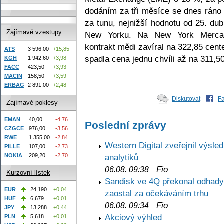
dodáním za tři měsíce se dnes ráno
za tunu, nejnižší hodnotu od 25. du
Zajímavé vzestupy
New Yorku. Na New York Mercan
kontrakt mědi zavíral na 322,85 cent
ATS
3 596,00
+15,85
spadla cena jednu chvíli až na 311,5
KGH
1 942,60
+3,98
FACC
423,50
+3,93
MACIN
158,50
+3,59
ERBAG
2 891,00
+2,48
Diskutovat
F
Zajímavé poklesy
EMAN
40,00
-4,76
Poslední zprávy
CZGCE
976,00
-3,56
RWE
1 355,00
-2,84
Western Digital zveřejnil výsl
PILLE
107,00
-2,73
NOKIA
209,20
-2,70
analytiků
Fio
06.08. 09:38
Kurzovní lístek
Sandisk ve 4Q překonal odhady,
EUR
24,190
+0,04
zaostal za očekáváním trhu
HUF
6,679
+0,01
Fio
06.08. 09:34
JPY
13,288
+0,44
Akciový výhled
PLN
5,618
+0,01