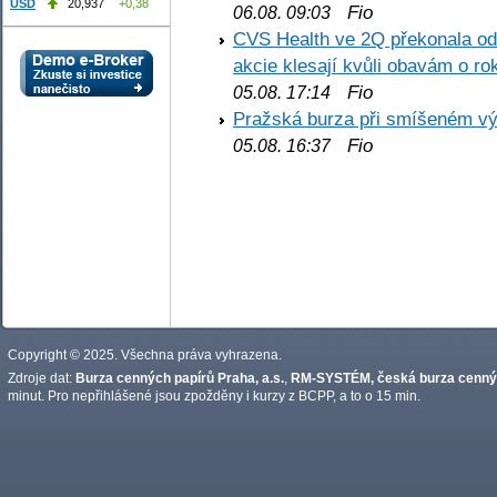
USD
20,937
+0,38
Fio
06.08. 09:03
CVS Health ve 2Q překonala odh
akcie klesají kvůli obavám o ro
Fio
05.08. 17:14
Pražská burza při smíšeném výv
Fio
05.08. 16:37
Copyright © 2025. Všechna práva vyhrazena.
Zdroje dat:
Burza cenných papírů Praha, a.s.
,
RM-SYSTÉM, česká burza cennýc
minut. Pro nepřihlášené jsou zpožděny i kurzy z BCPP, a to o 15 min.