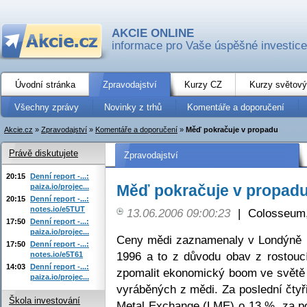
AKCIE ONLINE
informace pro Vaše úspěšné investice
Úvodní stránka
Zpravodajství
Kurzy CZ
Kurzy světový
Všechny zprávy
Novinky z trhů
Komentáře a doporučení
Akcie.cz
»
Zpravodajství
»
Komentáře a doporučení
»
Měď pokračuje v propadu
Právě diskutujete
Zpravodajství
20:15
Denní report -...:
Měď pokračuje v propad
paiza.io/projec...
20:15
Denní report -...:
notes.io/e5TUT
13.06.2006 09:00:23
|
Colosseum,
17:50
Denní report -...:
paiza.io/projec...
Ceny mědi zaznamenaly v Londýně n
17:50
Denní report -...:
1996 a to z důvodu obav z rostouc
notes.io/e5T61
14:03
Denní report -...:
zpomalit ekonomický boom ve světě 
paiza.io/projec...
vyráběných z mědi. Za poslední čtyř
Škola investování
Metal Exchange (LME) o 13 %, za po