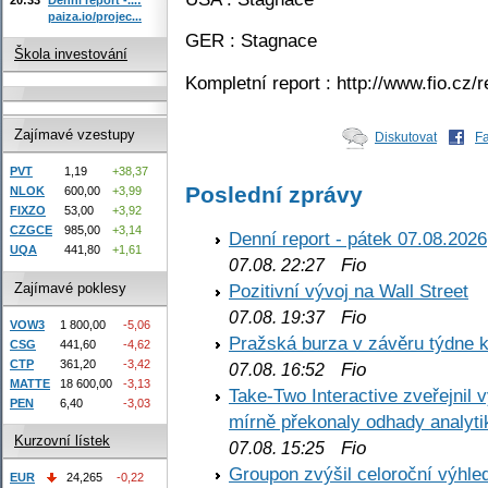
paiza.io/projec...
GER : Stagnace
Škola investování
Kompletní report : http://www.fio.cz
Zajímavé vzestupy
Diskutovat
F
PVT
1,19
+38,37
Poslední zprávy
NLOK
600,00
+3,99
FIXZO
53,00
+3,92
CZGCE
985,00
+3,14
Denní report - pátek 07.08.2026
UQA
441,80
+1,61
Fio
07.08. 22:27
Zajímavé poklesy
Pozitivní vývoj na Wall Street
Fio
07.08. 19:37
VOW3
1 800,00
-5,06
Pražská burza v závěru týdne k
CSG
441,60
-4,62
CTP
361,20
-3,42
Fio
07.08. 16:52
MATTE
18 600,00
-3,13
Take-Two Interactive zveřejnil 
PEN
6,40
-3,03
mírně překonaly odhady analyti
Kurzovní lístek
Fio
07.08. 15:25
Groupon zvýšil celoroční výhl
EUR
24,265
-0,22