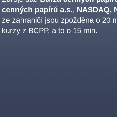
cenných papírů a.s.
,
NASDAQ, N
ze zahraničí jsou zpožděna o 20 m
kurzy z BCPP, a to o 15 min.