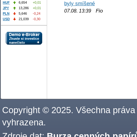
byly smíšené
HUF
6,654
+0,01
JPY
13,286
+0,01
Fio
07.08. 13:39
PLN
5,646
-0,24
USD
21,039
-0,30
Copyright © 2025. Všechna práva
vyhrazena.
Zdroje dat:
Burza cenných papírů