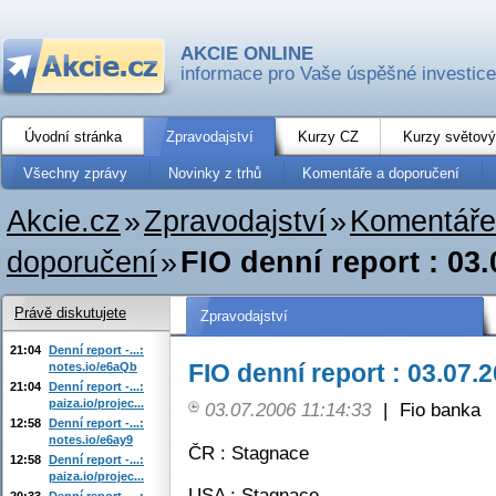
AKCIE ONLINE
informace pro Vaše úspěšné investice
Úvodní stránka
Zpravodajství
Kurzy CZ
Kurzy světový
Všechny zprávy
Novinky z trhů
Komentáře a doporučení
Akcie.cz
»
Zpravodajství
»
Komentáře
doporučení
»
FIO denní report : 03.
Právě diskutujete
Zpravodajství
21:04
Denní report -...:
FIO denní report : 03.07.2
notes.io/e6aQb
21:04
Denní report -...:
paiza.io/projec...
03.07.2006 11:14:33
|
Fio banka
12:58
Denní report -...:
notes.io/e6ay9
ČR : Stagnace
12:58
Denní report -...:
paiza.io/projec...
USA : Stagnace
20:33
Denní report -...: