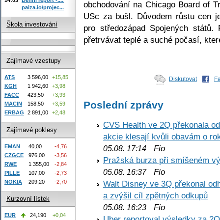
obchodování na Chicago Board of T
paiza.io/projec...
USc za bušl. Důvodem růstu cen je
Škola investování
pro středozápad Spojených států. 
přetrvávat teplé a suché počasí, kter
Zajímavé vzestupy
ATS
3 596,00
+15,85
Diskutovat
F
KGH
1 942,60
+3,98
FACC
423,50
+3,93
Poslední zprávy
MACIN
158,50
+3,59
ERBAG
2 891,00
+2,48
CVS Health ve 2Q překonala odh
Zajímavé poklesy
akcie klesají kvůli obavám o ro
EMAN
40,00
-4,76
Fio
05.08. 17:14
CZGCE
976,00
-3,56
Pražská burza při smíšeném výv
RWE
1 355,00
-2,84
Fio
05.08. 16:37
PILLE
107,00
-2,73
NOKIA
209,20
-2,70
Walt Disney ve 3Q překonal odha
a zvýšil cíl zpětných odkupů
Kurzovní lístek
Fio
05.08. 16:23
EUR
24,190
+0,04
Uber reportoval výsledky za 2Q,