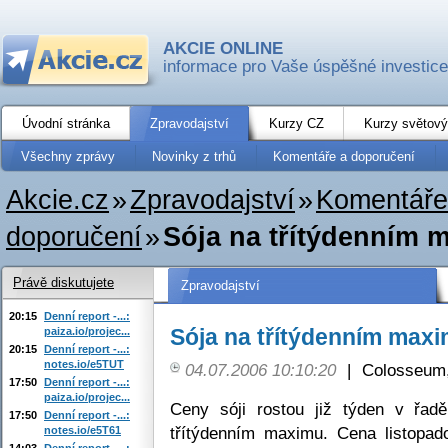
AKCIE ONLINE
informace pro Vaše úspěšné investice
Úvodní stránka
Zpravodajství
Kurzy CZ
Kurzy světový
Všechny zprávy
Novinky z trhů
Komentáře a doporučení
Akcie.cz
»
Zpravodajství
»
Komentáře
doporučení
»
Sója na třítýdenním 
Právě diskutujete
Zpravodajství
20:15
Denní report -...:
Sója na třítýdenním max
paiza.io/projec...
20:15
Denní report -...:
notes.io/e5TUT
04.07.2006 10:10:20
|
Colosseum,
17:50
Denní report -...:
paiza.io/projec...
Ceny sóji rostou již týden v řa
17:50
Denní report -...:
třítýdenním maximu. Cena listopad
notes.io/e5T61
14:03
Denní report -...: