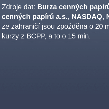
Zdroje dat:
Burza cenných papírů
cenných papírů a.s.
,
NASDAQ, N
ze zahraničí jsou zpožděna o 20 m
kurzy z BCPP, a to o 15 min.