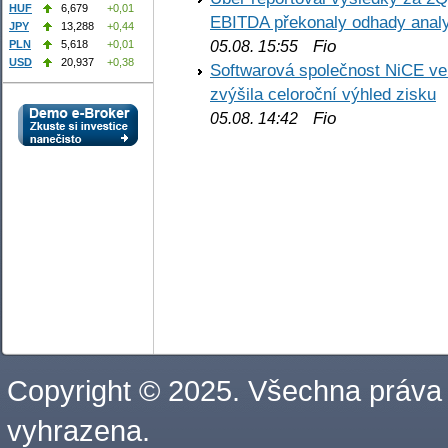
HUF
6,679
+0,01
EBITDA překonaly odhady analy
JPY
13,288
+0,44
Fio
PLN
5,618
+0,01
05.08. 15:55
USD
20,937
+0,38
Softwarová společnost NiCE ve
zvýšila celoroční výhled zisku
Fio
05.08. 14:42
Copyright © 2025. Všechna práva
vyhrazena.