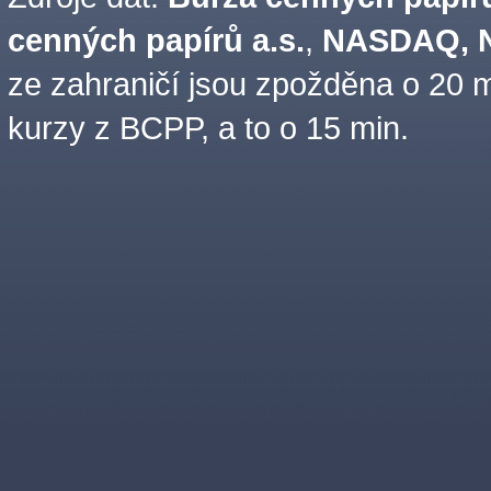
cenných papírů a.s.
,
NASDAQ, N
ze zahraničí jsou zpožděna o 20 m
kurzy z BCPP, a to o 15 min.