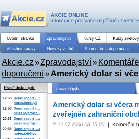
AKCIE ONLINE
informace pro Vaše úspěšné investice
Úvodní stránka
Zpravodajství
Kurzy CZ
Kurzy světový
Všechny zprávy
Novinky z trhů
Komentáře a doporučení
Akcie.cz
»
Zpravodajství
»
Komentáře
doporučení
»
Americký dolar si vče
Právě diskutujete
Zpravodajství
12:58
Denní report -...:
Americký dolar si včera 
notes.io/e6ay9
12:58
Denní report -...:
zveřejněn zahraniční ob
paiza.io/projec...
20:33
Denní report -...:
paiza.io/projec...
12.07.2006 08:15:00
|
Komerční b
20:33
Denní report -...:
notes.io/e6iyb
12:47
Denní report -...: