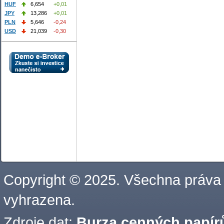
HUF
6,654
+0,01
JPY
13,286
+0,01
PLN
5,646
-0,24
USD
21,039
-0,30
Copyright © 2025. Všechna práva
vyhrazena.
Zdroje dat:
Burza cenných papírů