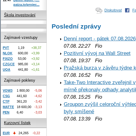
paiza.io/projec...
Diskutovat
F
Škola investování
Poslední zprávy
Zajímavé vzestupy
Denní report - pátek 07.08.2026
Fio
07.08. 22:27
PVT
1,19
+38,37
Pozitivní vývoj na Wall Street
NLOK
600,00
+3,99
FIXZO
53,00
+3,92
Fio
07.08. 19:37
CZGCE
985,00
+3,14
Pražská burza v závěru týdne k
UQA
441,80
+1,61
Fio
07.08. 16:52
Zajímavé poklesy
Take-Two Interactive zveřejnil 
mírně překonaly odhady analyti
VOW3
1 800,00
-5,06
Fio
CSG
441,60
-4,62
07.08. 15:25
CTP
361,20
-3,42
Groupon zvýšil celoroční výhl
MATTE
18 600,00
-3,13
byly smíšené
PEN
6,40
-3,03
Fio
07.08. 13:39
Kurzovní lístek
EUR
24,265
-0,22