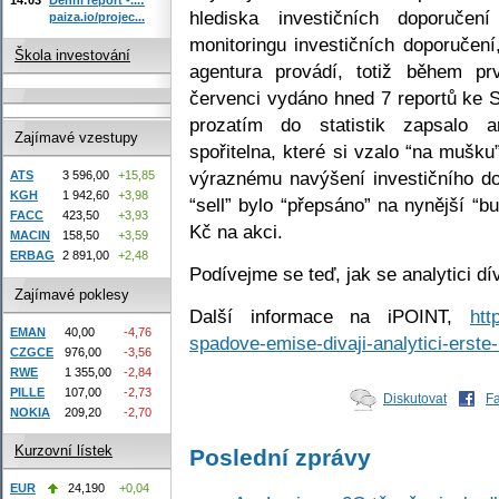
hlediska investičních doporuče
paiza.io/projec...
monitoringu investičních doporučení
Škola investování
agentura provádí, totiž během pr
červenci vydáno hned 7 reportů ke 
prozatím do statistik zapsalo 
Zajímavé vzestupy
spořitelna, které si vzalo “na mušk
výraznému navýšení investičního d
ATS
3 596,00
+15,85
KGH
1 942,60
+3,98
“sell” bylo “přepsáno” na nynější “
FACC
423,50
+3,93
Kč na akci.
MACIN
158,50
+3,59
ERBAG
2 891,00
+2,48
Podívejme se teď, jak se analytici d
Zajímavé poklesy
Další informace na iPOINT,
htt
EMAN
40,00
-4,76
spadove-emise-divaji-analytici-erste
CZGCE
976,00
-3,56
RWE
1 355,00
-2,84
PILLE
107,00
-2,73
Diskutovat
F
NOKIA
209,20
-2,70
Kurzovní lístek
Poslední zprávy
EUR
24,190
+0,04