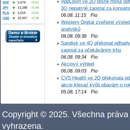
AppLovin ve 2Q těsně minul od
HUF
6,679
+0,01
3Q nepatrně zaostal za konse
JPY
13,288
+0,44
PLN
5,618
+0,01
Fio
06.08. 11:15
USD
20,937
+0,38
Western Digital zveřejnil výsl
analytiků
Fio
06.08. 09:38
Sandisk ve 4Q překonal odhady,
zaostal za očekáváním trhu
Fio
06.08. 09:34
Akciový výhled
Fio
06.08. 09:03
CVS Health ve 2Q překonala odh
akcie klesají kvůli obavám o ro
Fio
05.08. 17:14
Copyright © 2025. Všechna práva
vyhrazena.