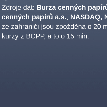
Zdroje dat:
Burza cenných papírů
cenných papírů a.s.
,
NASDAQ, N
ze zahraničí jsou zpožděna o 20 m
kurzy z BCPP, a to o 15 min.