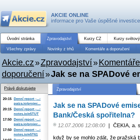
AKCIE ONLINE
informace pro Vaše úspěšné investice
Úvodní stránka
Zpravodajství
Kurzy CZ
Kurzy světový
Všechny zprávy
Novinky z trhů
Komentáře a doporučení
Akcie.cz
»
Zpravodajství
»
Komentáře
doporučení
»
Jak se na SPADové emis
Právě diskutujete
Zpravodajství
20:15
Denní report -...:
Jak se na SPADové emise d
paiza.io/projec...
20:15
Denní report -...:
Bank/Česká spořitelna?
notes.io/e5TUT
17:50
Denní report -...:
paiza.io/projec...
12.07.2006 12:08:00
|
ČEKIA, a. s
17:50
Denní report -...:
notes.io/e5T61
když by se mohlo zdát, že pražská bu
14:03
Denní report -...: