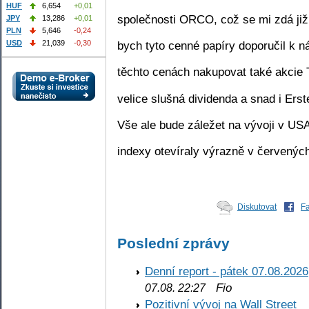
HUF
6,654
+0,01
společnosti ORCO, což se mi zdá již
JPY
13,286
+0,01
PLN
5,646
-0,24
bych tyto cenné papíry doporučil k n
USD
21,039
-0,30
těchto cenách nakupovat také akcie T
velice slušná dividenda a snad i Ers
Vše ale bude záležet na vývoji v USA
indexy otevíraly výrazně v červených
Diskutovat
F
Poslední zprávy
Denní report - pátek 07.08.2026
Fio
07.08. 22:27
Pozitivní vývoj na Wall Street