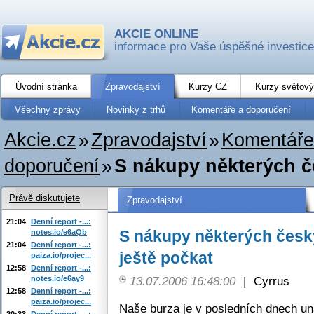
AKCIE ONLINE
informace pro Vaše úspěšné investice
Úvodní stránka
Zpravodajství
Kurzy CZ
Kurzy světový
Všechny zprávy
Novinky z trhů
Komentáře a doporučení
Akcie.cz
»
Zpravodajství
»
Komentáře
doporučení
»
S nákupy některých če
Právě diskutujete
Zpravodajství
21:04
Denní report -...:
S nákupy některých český
notes.io/e6aQb
21:04
Denní report -...:
ještě počkat
paiza.io/projec...
12:58
Denní report -...:
notes.io/e6ay9
13.07.2006 16:48:00
|
Cyrrus
12:58
Denní report -...:
paiza.io/projec...
Naše burza je v posledních dnech 
20:33
Denní report -...: