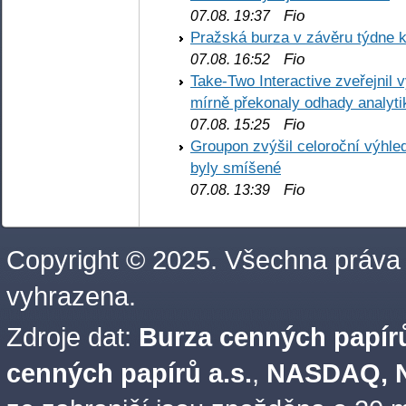
Fio
07.08. 19:37
Pražská burza v závěru týdne k
Fio
07.08. 16:52
Take-Two Interactive zveřejnil 
mírně překonaly odhady analyti
Fio
07.08. 15:25
Groupon zvýšil celoroční výhl
byly smíšené
Fio
07.08. 13:39
Copyright © 2025. Všechna práva
vyhrazena.
Zdroje dat:
Burza cenných papírů
cenných papírů a.s.
,
NASDAQ, N