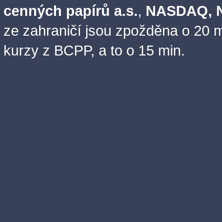
cenných papírů a.s.
,
NASDAQ, N
ze zahraničí jsou zpožděna o 20 m
kurzy z BCPP, a to o 15 min.