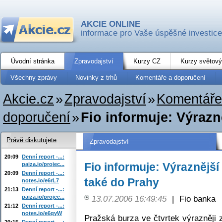
AKCIE ONLINE
informace pro Vaše úspěšné investice
Úvodní stránka
Zpravodajství
Kurzy CZ
Kurzy světový
Všechny zprávy
Novinky z trhů
Komentáře a doporučení
Akcie.cz
»
Zpravodajství
»
Komentáře
doporučení
»
Fio informuje: Výrazně
Právě diskutujete
Zpravodajství
20:09
Denní report -...:
Fio informuje: Výraznější
paiza.io/projec...
20:09
Denní report -...:
také do Prahy
notes.io/e6rL7
21:13
Denní report -...:
paiza.io/projec...
13.07.2006 16:49:45
|
Fio banka
21:12
Denní report -...:
notes.io/e6qyW
Pražská burza ve čtvrtek výrazněji 
20:15
Denní report -...: