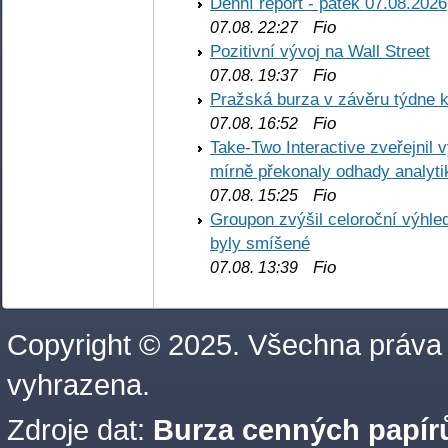
Denní report - pátek 07.08.2026
Fio
07.08. 22:27
Pozitivní vývoj na Wall Street
Fio
07.08. 19:37
Pražská burza v závěru týdne k
Fio
07.08. 16:52
Take-Two Interactive zveřejnil 
mírně překonaly odhady analyti
Fio
07.08. 15:25
Groupon zvýšil celoroční výhl
byly smíšené
Fio
07.08. 13:39
Copyright © 2025. Všechna práva
vyhrazena.
Zdroje dat:
Burza cenných papírů