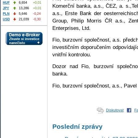
HUF
6,654
+0,01
Komerční banka, a.s., ČEZ, a. s.,T
JPY
13,286
+0,01
a.s., Erste Bank der oesterreichi
PLN
5,646
-0,24
USD
21,039
-0,30
Group, Philip Morris ČR a.s., Zen
Enterprises, Ltd.
Fio, burzovní společnost, a.s. předc
investičním doporučením odpovídají
vnitřní kontrolou.
Dozor nad Fio, burzovní společno
banka.
Fio, burzovní společnost, a.s., Pave
Diskutovat
F
Poslední zprávy