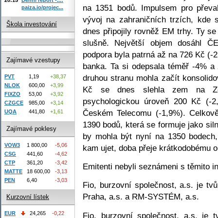
na 1351 bodů. Impulsem pro převah
paiza.io/projec...
vývoj na zahraničních trzích, kde
Škola investování
dnes připojily rovněž EM trhy. Ty s
slušně. Největší objem dosáhl ČE
podpora byla patrná až na 726 Kč (-
Zajímavé vzestupy
banka. Ta si odepsala téměř -4% a 
druhou stranu mohla začít konsolid
PVT
1,19
+38,37
NLOK
600,00
+3,99
Kč se dnes slehla zem na Zent
FIXZO
53,00
+3,92
psychologickou úroveň 200 Kč (-2
CZGCE
985,00
+3,14
Českém Telecomu (-1,9%). Celkově 
UQA
441,80
+1,61
1390 bodů, která se formuje jako sil
Zajímavé poklesy
by mohla být nyní na 1350 bodech,
VOW3
1 800,00
-5,06
kam ujet, doba přeje krátkodobému 
CSG
441,60
-4,62
CTP
361,20
-3,42
Emitenti nebyli seznámeni s těmito i
MATTE
18 600,00
-3,13
PEN
6,40
-3,03
Fio, burzovní společnost, a.s. je t
Praha, a.s. a RM-SYSTÉM, a.s.
Kurzovní lístek
EUR
24,265
-0,22
Fio, burzovní společnost, a.s. je 