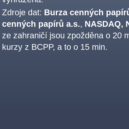
Zdroje dat:
Burza cenných papírů
cenných papírů a.s.
,
NASDAQ, N
ze zahraničí jsou zpožděna o 20 m
kurzy z BCPP, a to o 15 min.