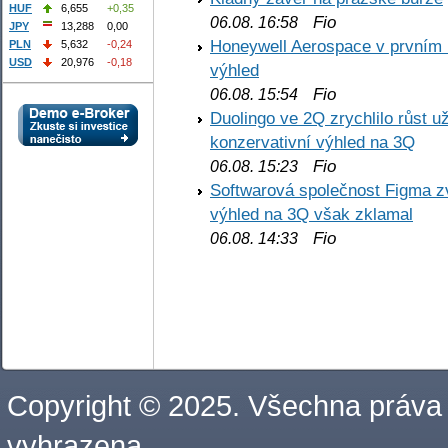
HUF
6,655
+0,35
Fio
06.08. 16:58
JPY
13,288
0,00
Honeywell Aerospace v prvním re
PLN
5,632
-0,24
USD
20,976
-0,18
výhled
Fio
06.08. 15:54
Duolingo ve 2Q zrychlilo růst už
konzervativní výhled na 3Q
Fio
06.08. 15:23
Softwarová společnost Figma z
výhled na 3Q však zklamal
Fio
06.08. 14:33
Copyright © 2025. Všechna práva
vyhrazena.