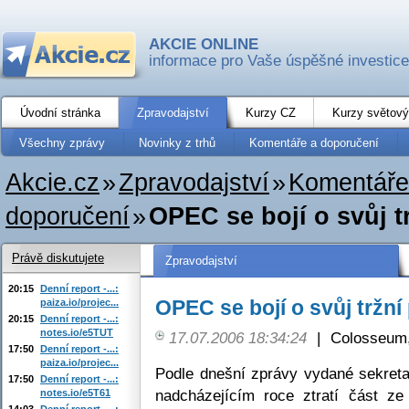
AKCIE ONLINE
informace pro Vaše úspěšné investice
Úvodní stránka
Zpravodajství
Kurzy CZ
Kurzy světový
Všechny zprávy
Novinky z trhů
Komentáře a doporučení
Akcie.cz
»
Zpravodajství
»
Komentáře
doporučení
»
OPEC se bojí o svůj t
Právě diskutujete
Zpravodajství
20:15
Denní report -...:
OPEC se bojí o svůj tržní 
paiza.io/projec...
20:15
Denní report -...:
notes.io/e5TUT
17.07.2006 18:34:24
|
Colosseum,
17:50
Denní report -...:
paiza.io/projec...
Podle dnešní zprávy vydané sekret
17:50
Denní report -...:
nadcházejícím roce ztratí část ze
notes.io/e5T61
14:03
Denní report -...: