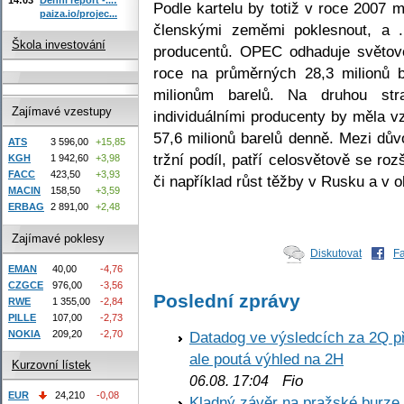
Podle kartelu by totiž v roce 2007 
paiza.io/projec...
členskými zeměmi poklesnout, a ..
Škola investování
producentů. OPEC odhaduje světov
roce na průměrných 28,3 milionů 
milionům barelů. Na druhou st
Zajímavé vzestupy
individuálními producenty by měla v
57,6 milionů barelů denně. Mezi dův
ATS
3 596,00
+15,85
tržní podíl, patří celosvětově se roz
KGH
1 942,60
+3,98
FACC
423,50
+3,93
či například růst těžby v Rusku a v 
MACIN
158,50
+3,59
ERBAG
2 891,00
+2,48
Zajímavé poklesy
Diskutovat
F
EMAN
40,00
-4,76
CZGCE
976,00
-3,56
Poslední zprávy
RWE
1 355,00
-2,84
PILLE
107,00
-2,73
NOKIA
209,20
-2,70
Datadog ve výsledcích za 2Q př
ale poutá výhled na 2H
Kurzovní lístek
Fio
06.08. 17:04
EUR
24,210
-0,08
Kladný závěr na pražské burze