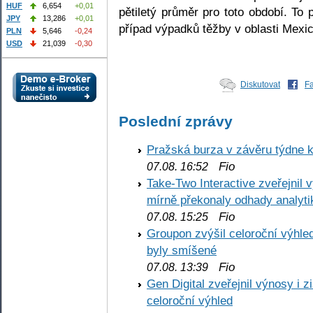
HUF
6,654
+0,01
pětiletý průměr pro toto období. To
JPY
13,286
+0,01
případ výpadků těžby v oblasti Mexic
PLN
5,646
-0,24
USD
21,039
-0,30
Diskutovat
F
Poslední zprávy
Pražská burza v závěru týdne k
Fio
07.08. 16:52
Take-Two Interactive zveřejnil 
mírně překonaly odhady analyti
Fio
07.08. 15:25
Groupon zvýšil celoroční výhl
byly smíšené
Fio
07.08. 13:39
Gen Digital zveřejnil výnosy i 
celoroční výhled