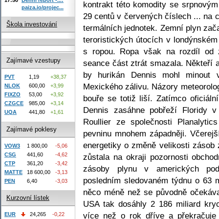
kontrakt této komodity se srpnovým
paiza.io/projec...
29 centů v červených číslech ... na 
Škola investování
termálních jednotek. Zemní plyn zača
teroristických útocích v londýnském
s ropou. Ropa však na rozdíl od
Zajímavé vzestupy
seance část ztrát smazala. Někteří a
by hurikán Dennis mohl minout vě
PVT
1,19
+38,37
Mexického zálivu. Názory meteorologů
NLOK
600,00
+3,99
FIXZO
53,00
+3,92
bouře se totiž liší. Zatímco oficiál
CZGCE
985,00
+3,14
Dennis zasáhne pobřeží Floridy v
UQA
441,80
+1,61
Roullier ze společnosti Planalyti
Zajímavé poklesy
pevninu mnohem západněji. Včerejší
energetiky o změně velikosti zásob
VOW3
1 800,00
-5,06
CSG
441,60
-4,62
zůstala na okraji pozornosti obcho
CTP
361,20
-3,42
zásoby plynu v amerických pod
MATTE
18 600,00
-3,13
posledním sledovaném týdnu o 63 mi
PEN
6,40
-3,03
něco méně než se původně očekával
Kurzovní lístek
USA tak dosáhly 2 186 miliard kryc
více než o rok dříve a překračuje
EUR
24,265
-0,22