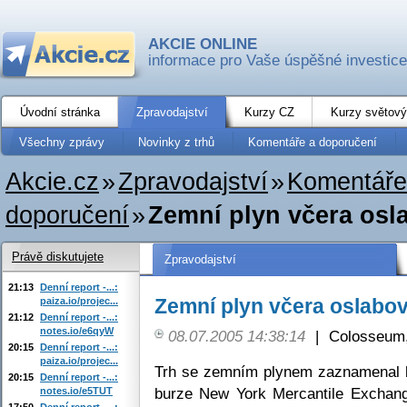
AKCIE ONLINE
informace pro Vaše úspěšné investice
Úvodní stránka
Zpravodajství
Kurzy CZ
Kurzy světový
Všechny zprávy
Novinky z trhů
Komentáře a doporučení
Akcie.cz
»
Zpravodajství
»
Komentáře
doporučení
»
Zemní plyn včera osl
Právě diskutujete
Zpravodajství
21:13
Denní report -...:
Zemní plyn včera oslabov
paiza.io/projec...
21:12
Denní report -...:
notes.io/e6qyW
08.07.2005 14:38:14
|
Colosseum,
20:15
Denní report -...:
paiza.io/projec...
Trh se zemním plynem zaznamenal 
20:15
Denní report -...:
burze New York Mercantile Exchange
notes.io/e5TUT
17:50
Denní report -...: