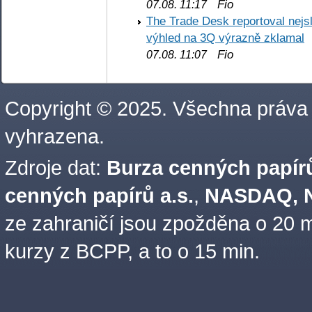
Fio
07.08. 11:17
The Trade Desk reportoval nejs
výhled na 3Q výrazně zklamal
Fio
07.08. 11:07
Copyright © 2025. Všechna práva
vyhrazena.
Zdroje dat:
Burza cenných papírů
cenných papírů a.s.
,
NASDAQ, N
ze zahraničí jsou zpožděna o 20 m
kurzy z BCPP, a to o 15 min.