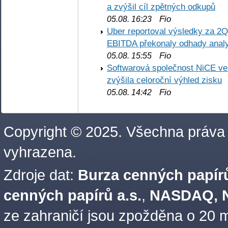
a zvýšil cíl zpětných odkupů
Fio
05.08. 16:23
Uber reportoval výsledky za 2Q,
EBITDA překonaly odhady analy
Fio
05.08. 15:55
Softwarová společnost NiCE ve
zvýšila celoroční výhled zisku
Fio
05.08. 14:42
Copyright © 2025. Všechna práva
vyhrazena.
Zdroje dat:
Burza cenných papírů
cenných papírů a.s.
,
NASDAQ, N
ze zahraničí jsou zpožděna o 20 m