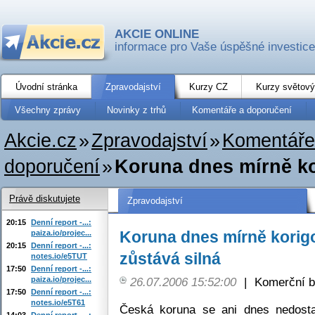
AKCIE ONLINE
informace pro Vaše úspěšné investice
Úvodní stránka
Zpravodajství
Kurzy CZ
Kurzy světový
Všechny zprávy
Novinky z trhů
Komentáře a doporučení
Akcie.cz
»
Zpravodajství
»
Komentáře
doporučení
»
Koruna dnes mírně kori
Právě diskutujete
Zpravodajství
20:15
Denní report -...:
Koruna dnes mírně korigov
paiza.io/projec...
20:15
Denní report -...:
zůstává silná
notes.io/e5TUT
17:50
Denní report -...:
paiza.io/projec...
26.07.2006 15:52:00
|
Komerční b
17:50
Denní report -...:
notes.io/e5T61
Česká koruna se ani dnes nedosta
14:03
Denní report -...: