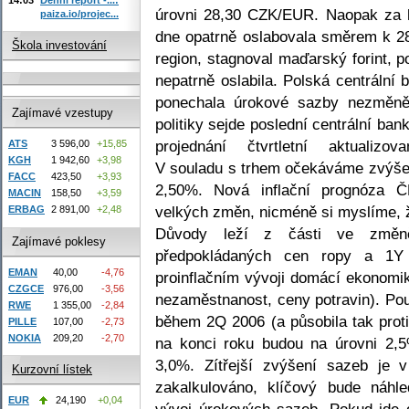
úrovni 28,30 CZK/EUR. Naopak za 
paiza.io/projec...
dne opatrně oslabovala směrem k 2
Škola investování
region, stagnoval maďarský forint, 
nepatrně oslabila. Polská centráln
ponechala úrokové sazby nezměně
Zajímavé vzestupy
politiky sejde poslední centrální b
projednání čtvrtletní aktualiz
ATS
3 596,00
+15,85
KGH
1 942,60
+3,98
V souladu s trhem očekáváme zvýše
FACC
423,50
+3,93
2,50%. Nová inflační prognóza Č
MACIN
158,50
+3,59
velkých změn, nicméně si myslíme,
ERBAG
2 891,00
+2,48
Důvody leží z části ve změně
Zajímavé poklesy
předpokládaných cen ropy a 1
EMAN
40,00
-4,76
proinflačním vývoji domácí ekonomi
CZGCE
976,00
-3,56
nezaměstnanost, ceny potravin). Pou
RWE
1 355,00
-2,84
během 2Q 2006 (a působila tak prot
PILLE
107,00
-2,73
NOKIA
209,20
-2,70
na konci roku budou na úrovni 2,
3,0%. Zítřejší zvýšení sazeb je
Kurzovní lístek
zakalkulováno, klíčový bude náhl
EUR
24,190
+0,04
vývoj úrokových sazeb. Pokud jde