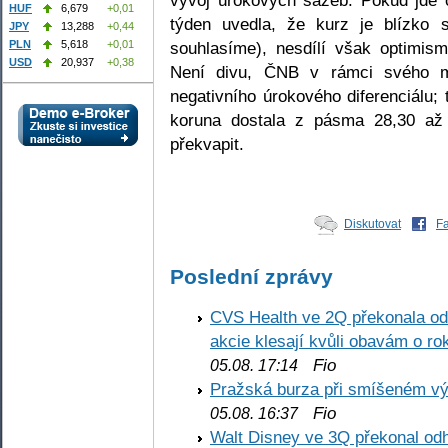
HUF
6,679
+0,01
týden uvedla, že kurz je blízko 
JPY
13,288
+0,44
souhlasíme), nesdílí však optimis
PLN
5,618
+0,01
USD
20,937
+0,38
Není divu, ČNB v rámci svého mo
negativního úrokového diferenciálu; 
koruna dostala z pásma 28,30 a
překvapit.
Diskutovat
F
Poslední zprávy
CVS Health ve 2Q překonala odh
akcie klesají kvůli obavám o ro
Fio
05.08. 17:14
Pražská burza při smíšeném výv
Fio
05.08. 16:37
Walt Disney ve 3Q překonal odha