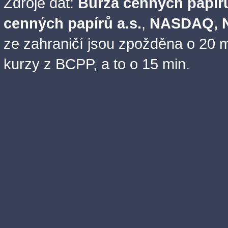
Zdroje dat:
Burza cenných papírů
cenných papírů a.s.
,
NASDAQ, N
ze zahraničí jsou zpožděna o 20 m
kurzy z BCPP, a to o 15 min.