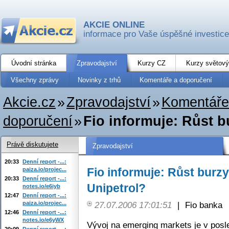
AKCIE ONLINE
informace pro Vaše úspěšné investice
Úvodní stránka
Zpravodajství
Kurzy CZ
Kurzy světový
Všechny zprávy
Novinky z trhů
Komentáře a doporučení
Akcie.cz
»
Zpravodajství
»
Komentáře
doporučení
»
Fio informuje: Růst b
Právě diskutujete
Zpravodajství
20:33
Denní report -...:
Fio informuje: Růst burz
paiza.io/projec...
20:33
Denní report -...:
Unipetrol?
notes.io/e6iyb
12:47
Denní report -...:
paiza.io/projec...
27.07.2006 17:01:51
|
Fio banka
12:46
Denní report -...:
notes.io/e6yWX
Vývoj na emerging markets je v posle
20:09
Denní report -...: