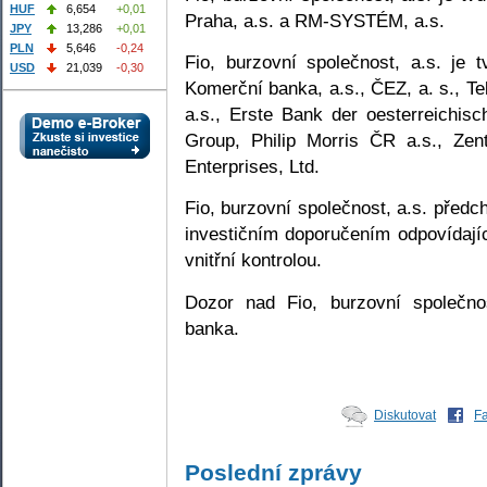
HUF
6,654
+0,01
Praha, a.s. a RM-SYSTÉM, a.s.
JPY
13,286
+0,01
PLN
5,646
-0,24
Fio, burzovní společnost, a.s. je 
USD
21,039
-0,30
Komerční banka, a.s., ČEZ, a. s., T
a.s., Erste Bank der oesterreichi
Group, Philip Morris ČR a.s., Zen
Enterprises, Ltd.
Fio, burzovní společnost, a.s. předc
investičním doporučením odpovídají
vnitřní kontrolou.
Dozor nad Fio, burzovní společno
banka.
Diskutovat
F
Poslední zprávy