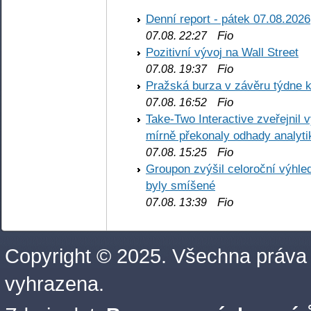
Denní report - pátek 07.08.2026
Fio
07.08. 22:27
Pozitivní vývoj na Wall Street
Fio
07.08. 19:37
Pražská burza v závěru týdne k
Fio
07.08. 16:52
Take-Two Interactive zveřejnil 
mírně překonaly odhady analyti
Fio
07.08. 15:25
Groupon zvýšil celoroční výhl
byly smíšené
Fio
07.08. 13:39
Copyright © 2025. Všechna práva
vyhrazena.