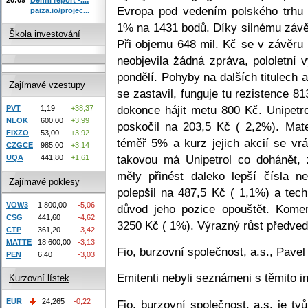
Evropa pod vedením polského trhu 
paiza.io/projec...
1% na 1431 bodů. Díky silnému závěr
Škola investování
Při objemu 648 mil. Kč se v závěru
neobjevila žádná zpráva, pololetní 
pondělí. Pohyby na dalších titulech
Zajímavé vzestupy
se zastavil, funguje tu rezistence 
dokonce hájit metu 800 Kč. Unipetr
PVT
1,19
+38,37
NLOK
600,00
+3,99
poskočil na 203,5 Kč ( 2,2%). Mat
FIXZO
53,00
+3,92
téměř 5% a kurz jejich akcií se vrá
CZGCE
985,00
+3,14
takovou má Unipetrol co dohánět, 
UQA
441,80
+1,61
měly přinést daleko lepší čísla 
Zajímavé poklesy
polepšil na 487,5 Kč ( 1,1%) a tec
VOW3
1 800,00
-5,06
důvod jeho pozice opouštět. Komer
CSG
441,60
-4,62
3250 Kč ( 1%). Výrazný růst předve
CTP
361,20
-3,42
MATTE
18 600,00
-3,13
Fio, burzovní společnost, a.s., Pave
PEN
6,40
-3,03
Emitenti nebyli seznámeni s těmito i
Kurzovní lístek
EUR
24,265
-0,22
Fio, burzovní společnost, a.s. je t