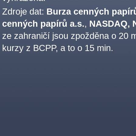
Zdroje dat:
Burza cenných papírů
cenných papírů a.s.
,
NASDAQ, N
ze zahraničí jsou zpožděna o 20 m
kurzy z BCPP, a to o 15 min.