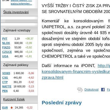
paiza.io/projec...
VYŠŠÍ TRŽBY I ČISTÝ ZISK ZA P
SE SROVNATELNÝM OBDOBÍM 200
Škola investování
Komentář ke konsolidovaným fi
UNIPETROL, a.s. za první pololetí 2
Zajímavé vzestupy
společnosti dosáhly úrovně 44 935 m
dosaženými ve stejném období loň
PVT
1,19
+38,37
NLOK
600,00
+3,99
oproti stejnému období 2005 byly do
FIXZO
53,00
+3,92
společností, zejména ve spole
CZGCE
985,00
+3,14
CHEMOPETROL a také ve společnos
UQA
441,80
+1,61
Zajímavé poklesy
Další informace na iPOINT,
http:/
konsolidovanym-financnim-vysledkum-s
VOW3
1 800,00
-5,06
zprava.html
CSG
441,60
-4,62
CTP
361,20
-3,42
MATTE
18 600,00
-3,13
Diskutovat
F
PEN
6,40
-3,03
Kurzovní lístek
Poslední zprávy
EUR
24,265
-0,22