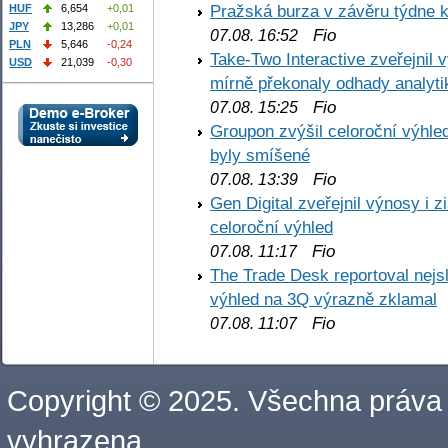
Pražská burza v závěru týdne k
HUF
6,654
+0,01
JPY
13,286
+0,01
Fio
07.08. 16:52
PLN
5,646
-0,24
Take-Two Interactive zveřejnil 
USD
21,039
-0,30
mírně překonaly odhady analyti
Fio
07.08. 15:25
Groupon zvýšil celoroční výhl
byly smíšené
Fio
07.08. 13:39
Gen Digital zveřejnil výnosy i 
celoroční výhled
Fio
07.08. 11:17
The Trade Desk reportoval nejs
výhled na 3Q výrazně zklamal
Fio
07.08. 11:07
Copyright © 2025. Všechna práva
vyhrazena.