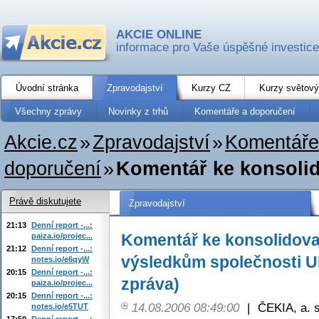
AKCIE ONLINE
informace pro Vaše úspěšné investice
Úvodní stránka
Zpravodajství
Kurzy CZ
Kurzy světový
Všechny zprávy
Novinky z trhů
Komentáře a doporučení
Akcie.cz
»
Zpravodajství
»
Komentáře
doporučení
»
Komentář ke konsoli
Právě diskutujete
Zpravodajství
21:13
Denní report -...:
Komentář ke konsolidov
paiza.io/projec...
21:12
Denní report -...:
výsledkům společnosti U
notes.io/e6qyW
20:15
Denní report -...:
zpráva)
paiza.io/projec...
20:15
Denní report -...:
14.08.2006 08:49:00
|
ČEKIA, a. s
notes.io/e5TUT
17:50
Denní report -...: