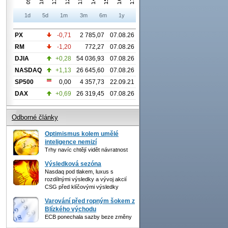
1d
5d
1m
3m
6m
1y
PX
-0,71
2 785,07
07.08.26
RM
-1,20
772,27
07.08.26
DJIA
+0,28
54 036,93
07.08.26
NASDAQ
+1,13
26 645,60
07.08.26
SP500
0,00
4 357,73
22.09.21
DAX
+0,69
26 319,45
07.08.26
Odborné články
Optimismus kolem umělé
inteligence nemizí
Trhy navíc chtějí vidět návratnost
Výsledková sezóna
Nasdaq pod tlakem, luxus s
rozdílnými výsledky a vývoj akcií
CSG před klíčovými výsledky
Varování před ropným šokem z
Blízkého východu
ECB ponechala sazby beze změny