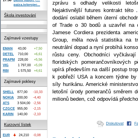
zprávu s odhady velikosti leto
paiza.io/projec...
Nejaktivnější futures kontrakt této
Škola investování
dodání oslabil během úterní obcho
of Trade o 30 bodů a uzavřel na c
Jamese Cordiera prezidenta americ
Zajímavé vzestupy
Group, měla nová statistika na 
neutrální dopad a nyní probíhá kons
EMAN
43,00
+7,50
růstu ceny. Obchodníci vyčkávaj
DETEL
710,00
+6,61
PRAPM
228,00
+5,56
floridských pomerančovníkových pě
VIG
1 797,00
+5,09
upírá především na další postup tro
RBI
1 575,50
+4,61
k pobřeží USA a koncem týdne by 
Zajímavé poklesy
síly hurikánu. Americké ministerstvo
letošní úrody pomerančů směrem d
SHELL
877,00
-10,33
NOKIA
200,00
-4,40
milionů beden, což odpovídá předch
ATS
3 504,00
-2,56
CZGCE
955,00
-2,15
KARIN
140,00
-2,10
Diskutovat
F
Kurzovní lístek
EUR
24,210
-0,08