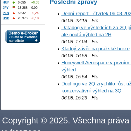
Poslední zprávy
HUF
6,655
+0,35
JPY
13,288
0,00
Denní report - čtvrtek 06.08.20
PLN
5,632
-0,24
USD
20,976
-0,18
Fio
06.08. 22:18
Datadog ve výsledcích za 2Q př
ale poutá výhled na 2H
Fio
06.08. 17:04
Kladný závěr na pražské burze
Fio
06.08. 16:58
Honeywell Aerospace v prvním re
výhled
Fio
06.08. 15:54
Duolingo ve 2Q zrychlilo růst už
konzervativní výhled na 3Q
Fio
06.08. 15:23
Copyright © 2025. Všechna práva