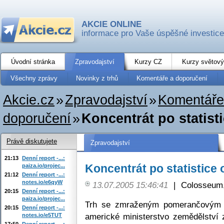
AKCIE ONLINE
informace pro Vaše úspěšné investice
Úvodní stránka
Zpravodajství
Kurzy CZ
Kurzy světový
Všechny zprávy
Novinky z trhů
Komentáře a doporučení
Akcie.cz
»
Zpravodajství
»
Komentáře
doporučení
»
Koncentrát po statisti
Právě diskutujete
Zpravodajství
21:13
Denní report -...:
Koncentrát po statistice o
paiza.io/projec...
21:12
Denní report -...:
notes.io/e6qyW
13.07.2005 15:46:41
|
Colosseum,
20:15
Denní report -...:
paiza.io/projec...
Trh se zmraženým pomerančovým k
20:15
Denní report -...:
americké ministerstvo zemědělství 
notes.io/e5TUT
17:50
Denní report -...: