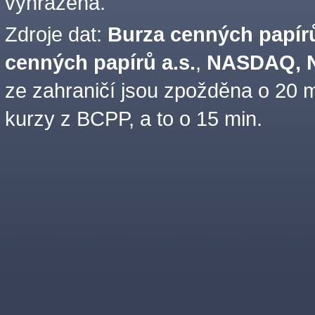
vyhrazena.
Zdroje dat:
Burza cenných papírů
cenných papírů a.s.
,
NASDAQ, N
ze zahraničí jsou zpožděna o 20 m
kurzy z BCPP, a to o 15 min.