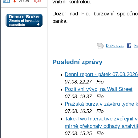
vnitřní kontrolou.
USD
21,039
-0,30
Dozor nad Fio, burzovní společno
banka.
Diskutovat
F
Poslední zprávy
Denní report - pátek 07.08.2026
Fio
07.08. 22:27
Pozitivní vývoj na Wall Street
Fio
07.08. 19:37
Pražská burza v závěru týdne k
Fio
07.08. 16:52
Take-Two Interactive zveřejnil 
mírně překonaly odhady analyti
Fio
07.08. 15:25