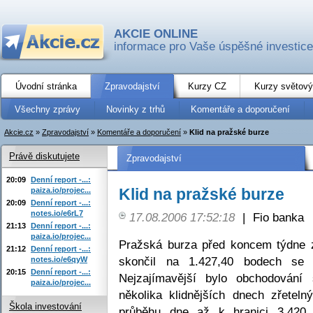
AKCIE ONLINE
informace pro Vaše úspěšné investice
Úvodní stránka
Zpravodajství
Kurzy CZ
Kurzy světový
Všechny zprávy
Novinky z trhů
Komentáře a doporučení
Akcie.cz
»
Zpravodajství
»
Komentáře a doporučení
»
Klid na pražské burze
Právě diskutujete
Zpravodajství
20:09
Denní report -...:
Klid na pražské burze
paiza.io/projec...
20:09
Denní report -...:
notes.io/e6rL7
17.08.2006 17:52:18
|
Fio banka
21:13
Denní report -...:
paiza.io/projec...
Pražská burza před koncem týdne z
21:12
Denní report -...:
skončil na 1.427,40 bodech se
notes.io/e6qyW
20:15
Denní report -...:
Nejzajímavější bylo obchodován
paiza.io/projec...
několika klidnějších dnech zřetel
Škola investování
průběhu dne až k hranici 3.420