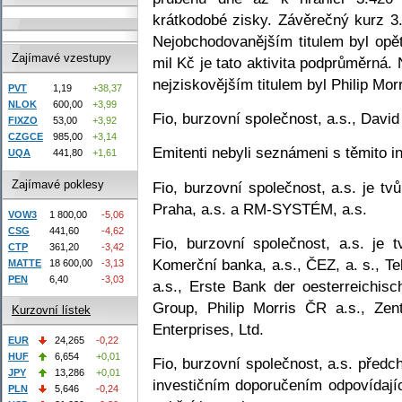
krátkodobé zisky. Závěrečný kurz 3
Nejobchodovanějším titulem byl op
Zajímavé vzestupy
mil Kč je tato aktivita podprůměrná.
nejziskovějším titulem byl Philip Morr
PVT
1,19
+38,37
NLOK
600,00
+3,99
Fio, burzovní společnost, a.s., Davi
FIXZO
53,00
+3,92
CZGCE
985,00
+3,14
Emitenti nebyli seznámeni s těmito i
UQA
441,80
+1,61
Zajímavé poklesy
Fio, burzovní společnost, a.s. je t
Praha, a.s. a RM-SYSTÉM, a.s.
VOW3
1 800,00
-5,06
CSG
441,60
-4,62
Fio, burzovní společnost, a.s. je 
CTP
361,20
-3,42
Komerční banka, a.s., ČEZ, a. s., T
MATTE
18 600,00
-3,13
PEN
6,40
-3,03
a.s., Erste Bank der oesterreichi
Group, Philip Morris ČR a.s., Zen
Kurzovní lístek
Enterprises, Ltd.
EUR
24,265
-0,22
HUF
6,654
+0,01
Fio, burzovní společnost, a.s. předc
JPY
13,286
+0,01
investičním doporučením odpovídají
PLN
5,646
-0,24