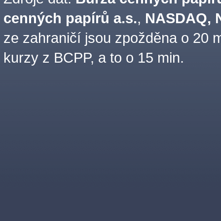
cenných papírů a.s.
,
NASDAQ, N
ze zahraničí jsou zpožděna o 20 m
kurzy z BCPP, a to o 15 min.