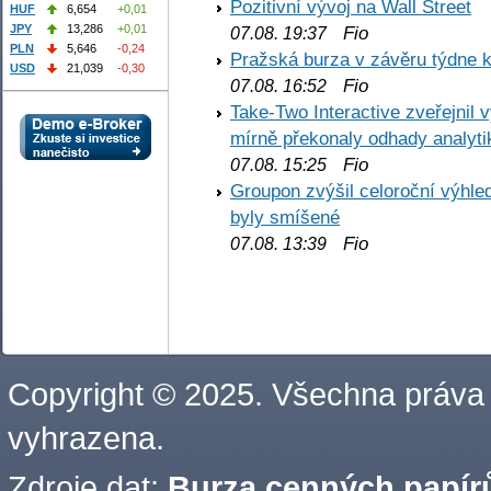
Pozitivní vývoj na Wall Street
HUF
6,654
+0,01
JPY
13,286
+0,01
Fio
07.08. 19:37
PLN
5,646
-0,24
Pražská burza v závěru týdne k
USD
21,039
-0,30
Fio
07.08. 16:52
Take-Two Interactive zveřejnil 
mírně překonaly odhady analyti
Fio
07.08. 15:25
Groupon zvýšil celoroční výhl
byly smíšené
Fio
07.08. 13:39
Copyright © 2025. Všechna práva
vyhrazena.
Zdroje dat:
Burza cenných papírů