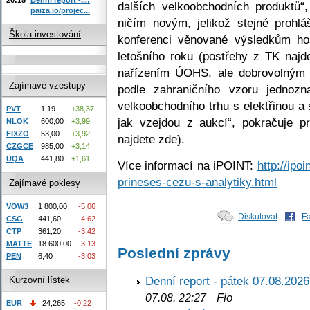
dalších velkoobchodních produktů“
paiza.io/projec...
ničím novým, jelikož stejné prohl
Škola investování
konferenci věnované výsledkům ho
letošního roku (postřehy z TK najd
nařízením ÚOHS, ale dobrovolným 
Zajímavé vzestupy
podle zahraničního vzoru jednozn
velkoobchodního trhu s elektřinou a
PVT
1,19
+38,37
jak vzejdou z aukcí“, pokračuje p
NLOK
600,00
+3,99
FIXZO
53,00
+3,92
najdete zde).
CZGCE
985,00
+3,14
UQA
441,80
+1,61
Více informací na iPOINT:
http://ipo
prineses-cezu-s-analytiky.html
Zajímavé poklesy
VOW3
1 800,00
-5,06
Diskutovat
F
CSG
441,60
-4,62
CTP
361,20
-3,42
MATTE
18 600,00
-3,13
Poslední zprávy
PEN
6,40
-3,03
Denní report - pátek 07.08.2026
Kurzovní lístek
Fio
07.08. 22:27
EUR
24,265
-0,22