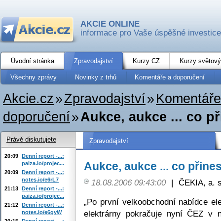
AKCIE ONLINE
informace pro Vaše úspěšné investice
Úvodní stránka
Zpravodajství
Kurzy CZ
Kurzy světový
Všechny zprávy
Novinky z trhů
Komentáře a doporučení
Akcie.cz
»
Zpravodajství
»
Komentáře
doporučení
»
Aukce, aukce ... co př
Právě diskutujete
Zpravodajství
20:09
Denní report -...:
Aukce, aukce ... co přines
paiza.io/projec...
20:09
Denní report -...:
notes.io/e6rL7
18.08.2006 09:43:00
|
ČEKIA, a. s
21:13
Denní report -...:
paiza.io/projec...
„Po první velkoobchodní nabídce ele
21:12
Denní report -...:
elektrárny pokračuje nyní ČEZ v n
notes.io/e6qyW
20:15
Denní report -...: