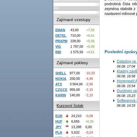
podrobná čísla n
zejména statistik z
nastavení měnové p
Zajímavé vzestupy
EMAN
43,00
+7,50
DETEL
710,00
+6,61
PRAPM
228,00
+5,56
VIG
1 797,00
+5,09
Poslední zpráv
RBI
1 575,50
+4,61
Datadog ve 
Zajímavé poklesy
06.08. 17:04
Kladný závě
SHELL
877,00
-10,33
06.08. 16:58
NOKIA
200,00
-4,40
Honeywell Ae
ATS
3 504,00
-2,56
06.08. 15:54
CZGCE
955,00
-2,15
Duolingo ve 
KARIN
140,00
-2,10
06.08. 15:23
Softwarová 
Kurzovní lístek
06.08. 14:33
EUR
24,210
-0,08
HUF
6,655
+0,35
JPY
13,288
0,00
PLN
5,632
-0,24