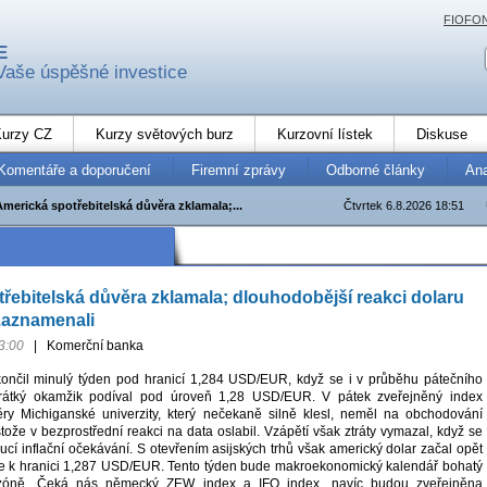
FIOFO
E
Vaše úspěšné investice
urzy CZ
Kurzy světových burz
Kurzovní lístek
Diskuse
Komentáře a doporučení
Firemní zprávy
Odborné články
An
Americká spotřebitelská důvěra zklamala;...
Čtvrtek 6.8.2026 18:51
řebitelská důvěra zklamala; dlouhodobější reakci dolaru
zaznamenali
3:00
|
Komerční banka
končil minulý týden pod hranicí 1,284 USD/EUR, když se i v průběhu pátečního
rátký okamžik podíval pod úroveň 1,28 USD/EUR. V pátek zveřejněný index
ěry Michiganské univerzity, který nečekaně silně klesl, neměl na obchodování
estože v bezprostřední reakci na data oslabil. Vzápětí však ztráty vymazal, když se
oucí inflační očekávání. S otevřením asijských trhů však americký dolar začal opět
se k hranici 1,287 USD/EUR. Tento týden bude makroekonomický kalendář bohatý
zóně. Čeká nás německý ZEW index a IFO index, navíc budou zveřejněna