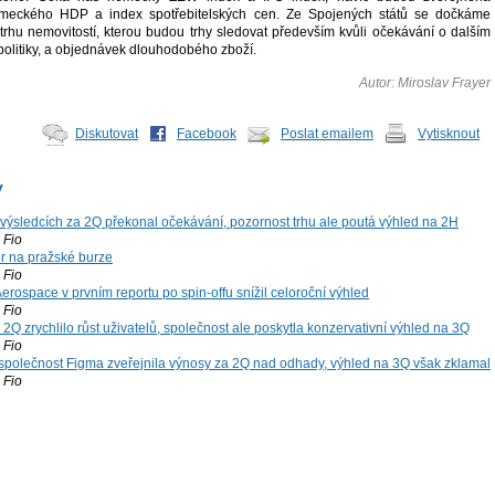
ěmeckého HDP a index spotřebitelských cen. Ze Spojených států se dočkáme
 trhu nemovitostí, kterou budou trhy sledovat především kvůli očekávání o dalším
olitiky, a objednávek dlouhodobého zboží.
Autor: Miroslav Frayer
Diskutovat
Facebook
Poslat emailem
Vytisknout
y
výsledcích za 2Q překonal očekávání, pozornost trhu ale poutá výhled na 2H
Fio
r na pražské burze
Fio
rospace v prvním reportu po spin-offu snížil celoroční výhled
Fio
2Q zrychlilo růst uživatelů, společnost ale poskytla konzervativní výhled na 3Q
Fio
společnost Figma zveřejnila výnosy za 2Q nad odhady, výhled na 3Q však zklamal
Fio