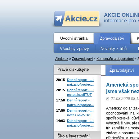
AKCIE ONLIN
informace pro 
Úvodní stránka
Zpravodajství
K
Všechny zprávy
Novinky z trhů
Akcie.cz
»
Zpravodajství
»
Komentáře a doporučení
»
Právě diskutujete
Zpravodajství
20:15
Denní report -...:
Americká spot
paiza.io/projec...
20:15
Denní report -...:
jsme však ne
notes.io/e5TUT
21.08.2006 08:1
17:50
Denní report -...:
paiza.io/projec...
Americký dolar za
17:50
Denní report -...:
obchodování na k
notes.io/e5T61
spotřebitelské dův
14:03
Denní report -...:
výraznější vliv, př
paiza.io/projec...
trh zaměřil na rost
ztrácet a posunul 
Škola investování
především v euro