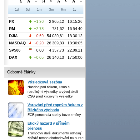
1d
5d
1m
3m
6m
1y
PX
+1,30
2 805,12
16:15:26
RM
+2,78
781,62
16:54:40
DJIA
-0,59
54 030,61
18:30:13
NASDAQ
-0,20
26 309,83
18:30:05
SP500
0,00
4 357,73
22.09.21
DAX
+0,05
26 140,13
17:50:00
Odborné články
Výsledková sezóna
Nasdaq pod tlakem, luxus s
rozdílnými výsledky a vývoj akcií
CSG před klíčovými výsledky
Varování před ropným šokem z
Blízkého východu
ECB ponechala sazby beze změny
Etický hazard v přímém
přenosu
Trumpovy další dokumenty odhalují
zběsilé tempo obchodování na burze