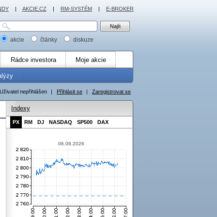
NDY
|
AKCIE.CZ
|
RM-SYSTÉM
|
E-BROKER
akcie
články
diskuze
Rádce investora
Moje akcie
alýzy
Uživatel nepřihlášen
|
Přihlásit se
|
Zaregistrovat se
Indexy
PX
RM
DJ
NASDAQ
SP500
DAX
06.08.2026