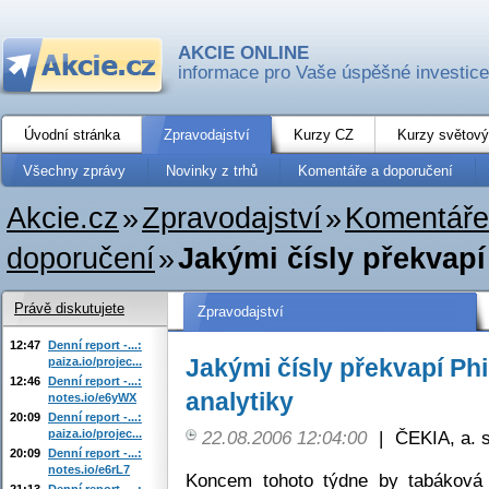
AKCIE ONLINE
informace pro Vaše úspěšné investice
Úvodní stránka
Zpravodajství
Kurzy CZ
Kurzy světový
Všechny zprávy
Novinky z trhů
Komentáře a doporučení
Akcie.cz
»
Zpravodajství
»
Komentáře
doporučení
»
Jakými čísly překvapí 
Právě diskutujete
Zpravodajství
12:47
Denní report -...:
Jakými čísly překvapí Phil
paiza.io/projec...
12:46
Denní report -...:
analytiky
notes.io/e6yWX
20:09
Denní report -...:
paiza.io/projec...
22.08.2006 12:04:00
|
ČEKIA, a. s
20:09
Denní report -...:
notes.io/e6rL7
Koncem tohoto týdne by tabáková 
21:13
Denní report -...: