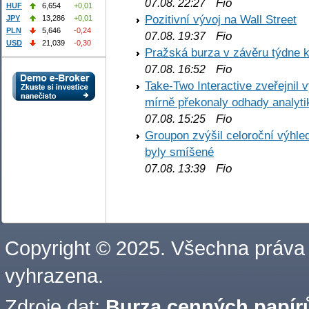
Fio
07.08. 22:27
HUF
6,654
+0,01
Pozitivní vývoj na Wall Street
JPY
13,286
+0,01
PLN
5,646
-0,24
Fio
07.08. 19:37
USD
21,039
-0,30
Pražská burza v závěru týdne k
Fio
07.08. 16:52
Take-Two Interactive zveřejnil 
mírně překonaly odhady analyti
Fio
07.08. 15:25
Groupon zvýšil celoroční výhl
byly smíšené
Fio
07.08. 13:39
Copyright © 2025. Všechna práva
vyhrazena.
Zdroje dat:
Burza cenných papírů