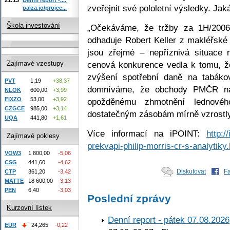
zveřejnit své pololetní výsledky. Jak
paiza.io/projec...
Škola investování
„Očekáváme, že tržby za 1H/2006
odhaduje Robert Keller z makléřské
jsou zřejmé – nepříznivá situace
cenová konkurence vedla k tomu, že
Zajímavé vzestupy
zvýšení spotřební daně na tabáko
PVT
1,19
+38,37
domníváme, že obchody PMČR na
NLOK
600,00
+3,99
FIXZO
53,00
+3,92
opožděnému zhmotnění lednovéh
CZGCE
985,00
+3,14
dostatečným zásobám mírně vzrostly“
UQA
441,80
+1,61
Více informací na iPOINT:
http:/
Zajímavé poklesy
prekvapi-philip-morris-cr-s-analytiky
VOW3
1 800,00
-5,06
CSG
441,60
-4,62
Diskutovat
F
CTP
361,20
-3,42
MATTE
18 600,00
-3,13
PEN
6,40
-3,03
Poslední zprávy
Kurzovní lístek
Denní report - pátek 07.08.2026
EUR
24,265
-0,22