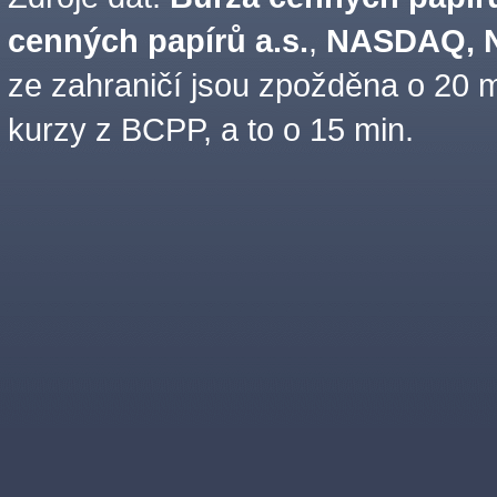
cenných papírů a.s.
,
NASDAQ, N
ze zahraničí jsou zpožděna o 20 m
kurzy z BCPP, a to o 15 min.