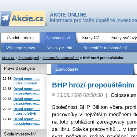
AKCIE ONLINE
informace pro Vaše úspěšné investice
Úvodní stránka
Zpravodajství
Kurzy CZ
Kurzy světový
Všechny zprávy
Novinky z trhů
Komentáře a doporučení
Akcie.cz
»
Zpravodajství
»
Komentáře a doporučení
»
BHP hrozí propouštěním
Právě diskutujete
Zpravodajství
12:58
Denní report -...:
BHP hrozí propouštěním
notes.io/e6ay9
12:58
Denní report -...:
paiza.io/projec...
23.08.2006 08:50:30
|
Colosseum,
20:33
Denní report -...:
paiza.io/projec...
Společnost BHP Billiton včera prohlá
20:33
Denní report -...:
pracovníky v největším měděném d
notes.io/e6iyb
12:47
Denní report -...:
na toto prohlášení zareagovaly po
paiza.io/projec...
za libru. Stávka pracovníků ... v tom
Škola investování
svaz požaduje reálné navýšení m