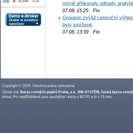
USD
21,039
-0,30
mírně překonaly odhady analyti
Fio
07.08. 15:25
Groupon zvýšil celoroční výhl
byly smíšené
Fio
07.08. 13:39
Copyright © 2025. Všechna práva vyhrazena.
Zdroje dat:
Burza cenných papírů Praha, a.s.
,
RM-SYSTÉM, česká burza cennýc
minut. Pro nepřihlášené jsou zpožděny i kurzy z BCPP, a to o 15 min.