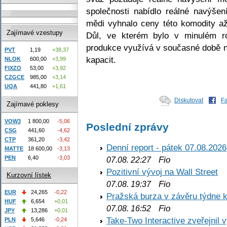
společnosti nabídlo reálné navýše
mědi vyhnalo ceny této komodity až
Zajímavé vzestupy
Důl, ve kterém bylo v minulém r
produkce využívá v současné době n
PVT
1,19
+38,37
kapacit.
NLOK
600,00
+3,99
FIXZO
53,00
+3,92
CZGCE
985,00
+3,14
UQA
441,80
+1,61
Diskutovat
F
Zajímavé poklesy
VOW3
1 800,00
-5,06
Poslední zprávy
CSG
441,60
-4,62
CTP
361,20
-3,42
Denní report - pátek 07.08.2026
MATTE
18 600,00
-3,13
PEN
6,40
-3,03
Fio
07.08. 22:27
Pozitivní vývoj na Wall Street
Kurzovní lístek
Fio
07.08. 19:37
EUR
24,265
-0,22
Pražská burza v závěru týdne k
HUF
6,654
+0,01
Fio
07.08. 16:52
JPY
13,286
+0,01
Take-Two Interactive zveřejnil 
PLN
5,646
-0,24