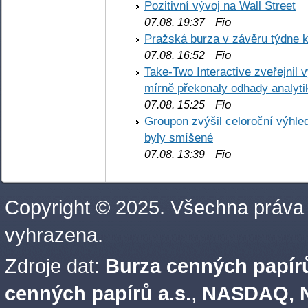
Pozitivní vývoj na Wall Street
Fio
07.08. 19:37
Pražská burza v závěru týdne k
Fio
07.08. 16:52
Take-Two Interactive zveřejnil 
mírně překonaly odhady analyti
Fio
07.08. 15:25
Groupon zvýšil celoroční výhl
byly smíšené
Fio
07.08. 13:39
Copyright © 2025. Všechna práva
vyhrazena.
Zdroje dat:
Burza cenných papírů
cenných papírů a.s.
,
NASDAQ, N