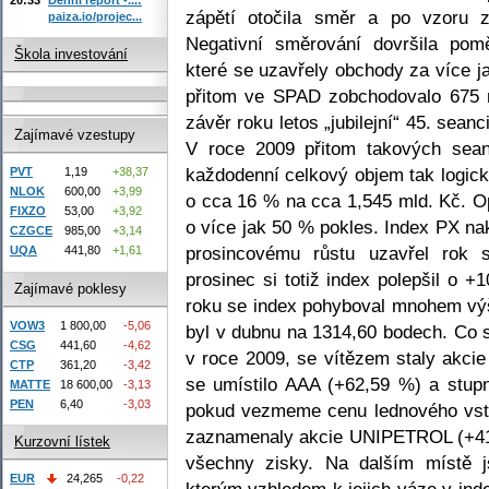
zápětí otočila směr a po vzoru z
paiza.io/projec...
Negativní směrování dovršila pom
Škola investování
které se uzavřely obchody za více j
přitom ve SPAD zobchodovalo 675 
závěr roku letos „jubilejní“ 45. sea
Zajímavé vzestupy
V roce 2009 přitom takových sea
každodenní celkový objem tak logick
PVT
1,19
+38,37
NLOK
600,00
+3,99
o cca 16 % na cca 1,545 mld. Kč. Op
FIXZO
53,00
+3,92
o více jak 50 % pokles. Index PX n
CZGCE
985,00
+3,14
prosincovému růstu uzavřel rok
UQA
441,80
+1,61
prosinec si totiž index polepšil o 
Zajímavé poklesy
roku se index pohyboval mnohem výše
VOW3
1 800,00
-5,06
byl v dubnu na 1314,60 bodech. Co s
CSG
441,60
-4,62
v roce 2009, se vítězem staly akc
CTP
361,20
-3,42
se umístilo AAA (+62,59 %) a stup
MATTE
18 600,00
-3,13
PEN
6,40
-3,03
pokud vezmeme cenu lednového vstu
zaznamenaly akcie UNIPETROL (+41,
Kurzovní lístek
všechny zisky. Na dalším místě 
EUR
24,265
-0,22
kterým vzhledem k jejich váze v inde