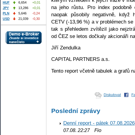
HUF
6,654
+0,01
na jeho růstu. Pro index podobně 
JPY
13,286
+0,01
naopak působily negativně, když 
PLN
5,646
-0,24
USD
21,039
-0,30
CETV (-13,96 %) a v problémech se 
tak s přehledem zvítězil jako nejzt
od ČEZ se letos dočkaly akcionáři na
Jiří Zendulka
CAPITAL PARTNERS a.s.
Tento report včetně tabulek a grafů
Diskutovat
F
Poslední zprávy
Denní report - pátek 07.08.2026
Fio
07.08. 22:27