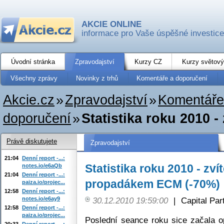
AKCIE ONLINE
informace pro Vaše úspěšné investice
Úvodní stránka
Zpravodajství
Kurzy CZ
Kurzy světový
Všechny zprávy
Novinky z trhů
Komentáře a doporučení
Akcie.cz
»
Zpravodajství
»
Komentáře
doporučení
»
Statistika roku 2010 
Právě diskutujete
Zpravodajství
21:04
Denní report -...:
Statistika roku 2010 - zv
notes.io/e6aQb
21:04
Denní report -...:
propadákem ECM (-70%)
paiza.io/projec...
12:58
Denní report -...:
notes.io/e6ay9
30.12.2010 19:59:00
|
Capital Part
12:58
Denní report -...:
paiza.io/projec...
Poslední seance roku sice začala op
20:33
Denní report -...: