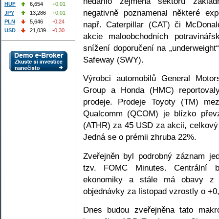
nedařilo zejména sektoru základ
HUF
6,654
+0,01
negativně poznamenal některé expo
JPY
13,286
+0,01
PLN
5,646
-0,24
např. Caterpillar (CAT) či McDona
USD
21,039
-0,30
akcie maloobchodních potravinářs
snížení doporučení na „underweight
Safeway (SWY).
Výrobci automobilů General Motor
Group a Honda (HMC) reportovaly
prodeje. Prodeje Toyoty (TM) mez
Qualcomm (QCOM) je blízko převz
(ATHR) za 45 USD za akcii, celkový
Jedná se o prémii zhruba 22%.
Zveřejněn byl podrobný záznam j
tzv. FOMC Minutes. Centrální b
ekonomiky a stále má obavy z v
objednávky za listopad vzrostly o +
Dnes budou zveřejněna tato makr