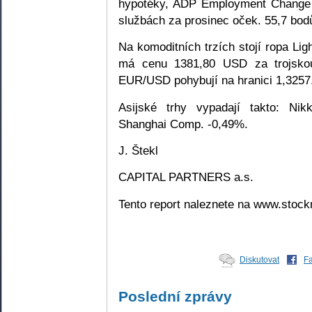
hypotéky, ADP Employment Change z
službách za prosinec oček. 55,7 bod
Na komoditních trzích stojí ropa Li
má cenu 1381,80 USD za trojskou
EUR/USD pohybují na hranici 1,3257
Asijské trhy vypadají takto: N
Shanghai Comp. -0,49%.
J. Štekl
CAPITAL PARTNERS a.s.
Tento report naleznete na www.stoc
Diskutovat
F
Poslední zprávy