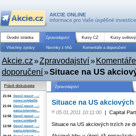
AKCIE ONLINE
informace pro Vaše úspěšné investice
Úvodní stránka
Zpravodajství
Kurzy CZ
Kurzy světový
Všechny zprávy
Novinky z trhů
Komentáře a doporučení
Akcie.cz
»
Zpravodajství
»
Komentáře
doporučení
»
Situace na US akciový
Právě diskutujete
Zpravodajství
21:04
Denní report -...:
Situace na US akciových 
notes.io/e6aQb
21:04
Denní report -...:
paiza.io/projec...
05.01.2011 10:11:00
|
Capital Part
12:58
Denní report -...:
notes.io/e6ay9
Situace na US akciových trzích ze d
12:58
Denní report -...:
paiza.io/projec...
Akciové trhy v úterý již nenavázal
20:33
Denní report -...: