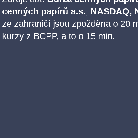
cenných papírů a.s.
,
NASDAQ, N
ze zahraničí jsou zpožděna o 20 m
kurzy z BCPP, a to o 15 min.