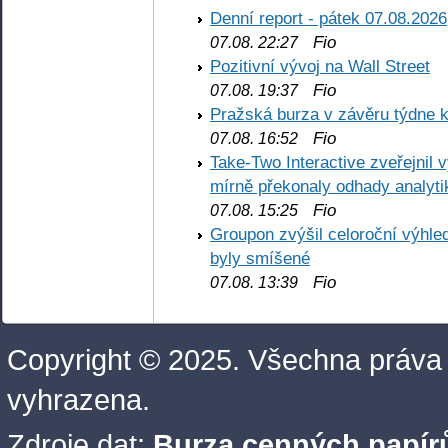
Denní report - pátek 07.08.2026
Fio
07.08. 22:27
Pozitivní vývoj na Wall Street
Fio
07.08. 19:37
Pražská burza v závěru týdne k
Fio
07.08. 16:52
Take-Two Interactive zveřejnil 
mírně překonaly odhady analyti
Fio
07.08. 15:25
Groupon zvýšil celoroční výhl
byly smíšené
Fio
07.08. 13:39
Copyright © 2025. Všechna práva
vyhrazena.
Zdroje dat:
Burza cenných papírů