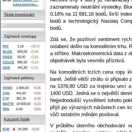
paiza.io/projec...
zaznamenaly neutrální výsledky. Blu
0,18% na 11 691,18 bodů, širší inde
Škola investování
bodů a technologický Nasdaq Comp
bodů.
Zajímavé vzestupy
Zdá se, že pozitivní sentiment ryc
oslabení došlo na komoditním trhu. R
PVT
1,19
+38,37
NLOK
600,00
+3,99
a stříbro. Makroekonomická data z ob
FIXZO
53,00
+3,92
objednávek byla vesměs příznivá.
CZGCE
985,00
+3,14
UQA
441,80
+1,61
Na komoditních trzích cena ropy 
Zajímavé poklesy
barel. Ještě větší ztrátu si připsalo
na 1378,80 USD za trojskou unci a 
VOW3
1 800,00
-5,06
1400 USD. Jedná se o největší denn
CSG
441,60
-4,62
CTP
361,20
-3,42
Nejjednodušší vysvětlení tohoto pok
MATTE
18 600,00
-3,13
přijít po výrazných nárůstech cen k
PEN
6,40
-3,03
vůči ostatním měnám posiloval.
Kurzovní lístek
V průběhu úterního obchodování s
EUR
24,265
-0,22