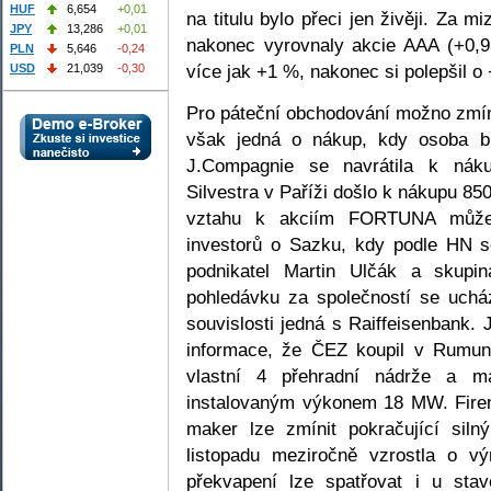
HUF
6,654
+0,01
na titulu bylo přeci jen živěji. Za 
JPY
13,286
+0,01
nakonec vyrovnaly akcie AAA (+0,9
PLN
5,646
-0,24
více jak +1 %, nakonec si polepšil o
USD
21,039
-0,30
Pro páteční obchodování možno zmíni
však jedná o nákup, kdy osoba b
J.Compagnie se navrátila k nák
Silvestra v Paříži došlo k nákupu 85
vztahu k akciím FORTUNA může 
investorů o Sazku, kdy podle HN se
podnikatel Martin Ulčák a skupin
pohledávku za společností se ucház
souvislosti jedná s Raiffeisenbank.
informace, že ČEZ koupil v Rumun
vlastní 4 přehradní nádrže a m
instalovaným výkonem 18 MW. Firem
maker lze zmínit pokračující siln
listopadu meziročně vzrostla o vý
překvapení lze spatřovat i u stav