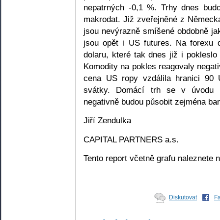
nepatrných -0,1 %. Trhy dnes bud
makrodat. Již zveřejněné z Německa
jsou nevýrazně smíšené obdobně jak
jsou opět i US futures. Na forexu 
dolaru, které tak dnes již i poklesl
Komodity na pokles reagovaly negati
cena US ropy vzdálila hranici 90
svátky. Domácí trh se v úvodu n
negativně budou působit zejména ba
Jiří Zendulka
CAPITAL PARTNERS a.s.
Tento report včetně grafu naleznete
Diskutovat
F