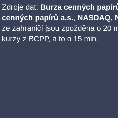
Zdroje dat:
Burza cenných papírů
cenných papírů a.s.
,
NASDAQ, N
ze zahraničí jsou zpožděna o 20 m
kurzy z BCPP, a to o 15 min.