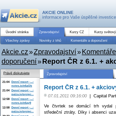
AKCIE ONLINE
informace pro Vaše úspěšné investice
Úvodní stránka
Zpravodajství
Kurzy CZ
Kurzy světový
Všechny zprávy
Novinky z trhů
Komentáře a doporučení
Akcie.cz
»
Zpravodajství
»
Komentáře
doporučení
»
Report ČR z 6.1. + ak
Právě diskutujete
Zpravodajství
21:04
Denní report -...:
Report ČR z 6.1. + akciov
notes.io/e6aQb
21:04
Denní report -...:
paiza.io/projec...
07.01.2011 09:16:00
|
Capital Part
12:58
Denní report -...:
notes.io/e6ay9
Ve čtvrtek se domácí trh vydal
12:58
Denní report -...:
středeční ztráty. Díky i absenci uza
paiza.io/projec...
20:33
Denní report -...: