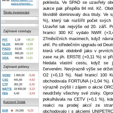
poklesla. Ve SPAD se uzavřely ob
paiza.io/projec...
aukce pak přispěla 84 mil. Kč. Obd
Škola investování
likviditě dominovaly dva tituly. Ve
%), který tak rozšířil počet svých
Uzavřel tak nejvýše od 20. září. 
Zajímavé vzestupy
hranici 300 Kč vydalo NWR (+3,
27měsíčních maximech, když návra
PVT
1,19
+38,37
uhlí. Po středečním upgradu od Deu
NLOK
600,00
+3,99
FIXZO
53,00
+3,92
která však obdobně jako v prvních
CZGCE
985,00
+3,14
zase na jih. ERSTE (+0,11 %) si př
UQA
441,80
+1,61
hledala vlastní cestu, když se 
Zajímavé poklesy
červeném. Nevýrazně výše se držel
O2 (+0,13 %). Nad hranicí 100 K
VOW3
1 800,00
-5,06
CSG
441,60
-4,62
obchodovala FORTUNA (+1,04 %). Po
CTP
361,20
-3,42
výrazně zvýšil i zájem o akcie OR
MATTE
18 600,00
-3,13
neudržely všechny své zisky. Oprot
PEN
6,40
-3,03
pokulhávala na CETV (+0,1 %), kde
Kurzovní lístek
reakci na prodej akcií ze str
obchodovalo i s akciemi UNIPETROL
EUR
24,265
-0,22