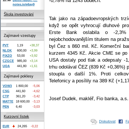
-0,78% na 1243 bodech.
notes.io/e6ay9
Škola investování
Tak jako na západoevropských trzíc
když se opět vyhrocují dluhové pr
Erste Bank oslabila o -2,
Zajímavé vzestupy
nejobchodovanějším titulem na pražsk
byl Čez s 860 mil. Kč. Komerční b
PVT
1,19
+38,37
NLOK
600,00
+3,99
kurzem 4345 Kč. Akcie CME se po 
FIXZO
53,00
+3,92
USA dostaly pod tlak a odepsaly -1
CZGCE
985,00
+3,14
trhu odolával ČEZ (839 Kč +0,36%) p
UQA
441,80
+1,61
stoupla o další 1%. Proti celko
Zajímavé poklesy
Telefonicy a posílily na 389 Kč (+1,1
VOW3
1 800,00
-5,06
CSG
441,60
-4,62
CTP
361,20
-3,42
Josef Dudek, makléř, Fio banka, a.s.
MATTE
18 600,00
-3,13
PEN
6,40
-3,03
Kurzovní lístek
Diskutovat
F
EUR
24,265
-0,22