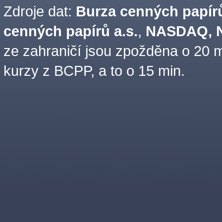
Zdroje dat:
Burza cenných papírů
cenných papírů a.s.
,
NASDAQ, N
ze zahraničí jsou zpožděna o 20 m
kurzy z BCPP, a to o 15 min.