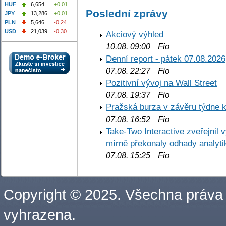
HUF
6,654
+0,01
Poslední zprávy
JPY
13,286
+0,01
PLN
5,646
-0,24
USD
21,039
-0,30
Akciový výhled
Fio
10.08. 09:00
Denní report - pátek 07.08.2026
Fio
07.08. 22:27
Pozitivní vývoj na Wall Street
Fio
07.08. 19:37
Pražská burza v závěru týdne k
Fio
07.08. 16:52
Take-Two Interactive zveřejnil 
mírně překonaly odhady analyti
Fio
07.08. 15:25
Copyright © 2025. Všechna práva
vyhrazena.