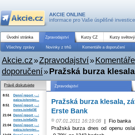
AKCIE ONLINE
informace pro Vaše úspěšné investice
Úvodní stránka
Zpravodajství
Kurzy CZ
Kurzy světový
Všechny zprávy
Novinky z trhů
Komentáře a doporučení
Akcie.cz
»
Zpravodajství
»
Komentáře
doporučení
»
Pražská burza klesala,
Právě diskutujete
Zpravodajství
8:51
Denní report -...:
Pražská burza klesala, zá
paiza.io/projec...
8:51
Denní report -...:
Erste Bank
notes.io/e6d3E
21:04
Denní report -...:
notes.io/e6aQb
07.01.2011 16:19:08
|
Fio banka
21:04
Denní report -...:
Pražská burza dnes od openu osla
paiza.io/projec...
12:58
Denní report -...: