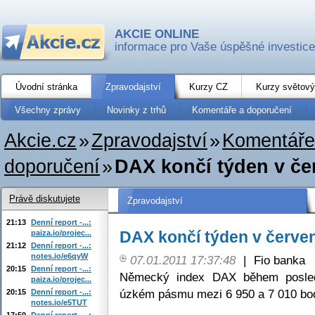
AKCIE ONLINE
informace pro Vaše úspěšné investice
Úvodní stránka
Zpravodajství
Kurzy CZ
Kurzy světový
Všechny zprávy
Novinky z trhů
Komentáře a doporučení
Akcie.cz
»
Zpravodajství
»
Komentáře
doporučení
»
DAX končí týden v če
Právě diskutujete
Zpravodajství
21:13
Denní report -...:
DAX končí týden v červe
paiza.io/projec...
21:12
Denní report -...:
notes.io/e6qyW
07.01.2011 17:37:48
|
Fio banka
20:15
Denní report -...:
Německý index DAX během posledn
paiza.io/projec...
úzkém pásmu mezi 6 950 a 7 010 bo
20:15
Denní report -...:
notes.io/e5TUT
17:50
Denní report -...: