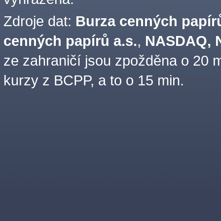
Zdroje dat:
Burza cenných papírů
cenných papírů a.s.
,
NASDAQ, N
ze zahraničí jsou zpožděna o 20 m
kurzy z BCPP, a to o 15 min.