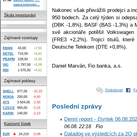
paiza.io/projec...
Nakonec však převážili prodejci a in
Škola investování
950 bodech. Za celý týden si odeps
(DBK -1,8%), BASF (BAS -1,3%) a M
své akcionáře potěšil Volkswage
Zajímavé vzestupy
(FRE3 +2,2%). Trojici titulů, které
Deutsche Telekom (DTE +0,8%).
EMAN
43,00
+7,50
DETEL
710,00
+6,61
PRAPM
228,00
+5,56
Daniel Marván, Fio banka, a.s.
VIG
1 797,00
+5,09
RBI
1 575,50
+4,61
Zajímavé poklesy
Diskutovat
F
SHELL
877,00
-10,33
NOKIA
200,00
-4,40
ATS
3 504,00
-2,56
Poslední zprávy
CZGCE
955,00
-2,15
KARIN
140,00
-2,10
Denní report - čtvrtek 06.08.20
Kurzovní lístek
Fio
06.08. 22:18
Datadog ve výsledcích za 2Q př
EUR
24,210
-0,08