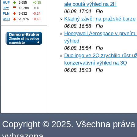
HUF
6,655
+0,35
ale poutá výhled na 2H
JPY
13,288
0,00
Fio
06.08. 17:04
PLN
5,632
-0,24
Kladný závěr na pražské burze
USD
20,976
-0,18
Fio
06.08. 16:58
Honeywell Aerospace v prvním re
výhled
Fio
06.08. 15:54
Duolingo ve 2Q zrychlilo růst už
konzervativní výhled na 3Q
Fio
06.08. 15:23
Copyright © 2025. Všechna práva
vyhrazena.