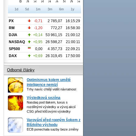
1d
5d
1m
3m
6m
1y
PX
-0,71
2 785,07
16:15:29
RM
-1,20
772,27
16:58:30
DJIA
+0,14
53 961,15
21:00:12
NASDAQ
+0,95
26 598,27
21:00:11
SP500
0,00
4 357,73
22.09.21
DAX
+0,69
26 319,45
17:50:00
Odborné články
Optimismus kolem umělé
inteligence nemizí
Trhy navíc chtějí vidět návratnost
Výsledková sezóna
Nasdaq pod tlakem, luxus s
rozdílnými výsledky a vývoj akcií
CSG před klíčovými výsledky
Varování před ropným šokem z
Blízkého východu
ECB ponechala sazby beze změny