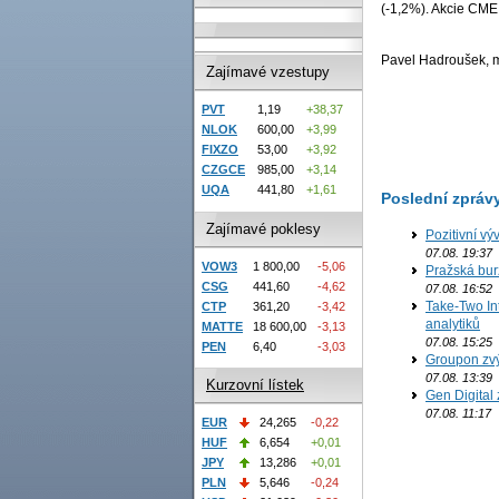
(-1,2%). Akcie CME 
Pavel Hadroušek, ma
Zajímavé vzestupy
PVT
1,19
+38,37
NLOK
600,00
+3,99
FIXZO
53,00
+3,92
CZGCE
985,00
+3,14
UQA
441,80
+1,61
Poslední zpráv
Zajímavé poklesy
Pozitivní vý
07.08. 19:37
VOW3
1 800,00
-5,06
Pražská bur
CSG
441,60
-4,62
07.08. 16:52
Take-Two In
CTP
361,20
-3,42
analytiků
MATTE
18 600,00
-3,13
07.08. 15:25
PEN
6,40
-3,03
Groupon zvý
07.08. 13:39
Kurzovní lístek
Gen Digital 
07.08. 11:17
EUR
24,265
-0,22
HUF
6,654
+0,01
JPY
13,286
+0,01
PLN
5,646
-0,24