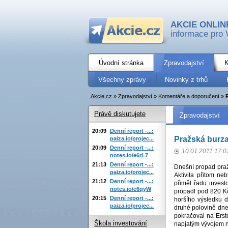
AKCIE ONLIN
informace pro 
Úvodní stránka
Zpravodajství
K
Všechny zprávy
Novinky z trhů
Akcie.cz
»
Zpravodajství
»
Komentáře a doporučení
»
Právě diskutujete
Zpravodajství
20:09
Denní report -...:
Pražská burza 
paiza.io/projec...
20:09
Denní report -...:
10.01.2011 17:0
notes.io/e6rL7
21:13
Denní report -...:
Dnešní propad praž
paiza.io/projec...
Aktivita přitom n
21:12
Denní report -...:
přiměl řadu inves
notes.io/e6qyW
propadl pod 820 Kč
20:15
Denní report -...:
horšího výsledku 
paiza.io/projec...
druhé polovině dne 
pokračoval na Erste
Škola investování
napjatým vývojem n