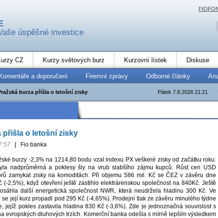
FIOFO
E
Vaše úspěšné investice
urzy CZ
Kurzy světových burz
Kurzovní lístek
Diskuse
Komentáře a doporučení
Firemní zprávy
Odborné články
An
Pražská burza přišla o letošní zisky
Pátek 7.8.2026 21:21
přišla o letošní zisky
7:57
|
Fio banka
ské burzy -2,3% na 1214,80 bodu vzal indexu PX veškeré zisky od začátku roku.
ebyla nadprůměrná a poklesy šly na vrub slabšího zájmu kupců. Růst cen USD
torů zamykat zisky na komoditách. Při objemu 586 mil. Kč se ČEZ v závěru dne
 (-2,5%), když otevření ještě zastihlo elektrárenskou společnost na 840Kč. Ještě
dosáhla další energetická společnost NWR, která neudržela hladinu 300 Kč. Ve
se její kurz propadl pod 295 Kč (-4,65%). Prodejní tlak ze závěru minulého týdne
, jejíž pokles zastavila hladina 830 Kč (-3,6%). Zde je jednoznačná souvislost s
a evropských dluhových trzích. Komerční banka odešla s mírně lepším výsledkem