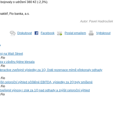
bojovaly o udržení 380 Kč (-2,3%).
kléř, Fio banka, a.s.
Autor: Pavel Hadroušek
Diskutovat
Facebook
Poslat emailem
Vytisknout
y
voj na Wall Street
Fio
za v závěru týdne klesala
Fio
teractive zveřejnil výsledky za 1Q, čisté rezervace mírně překonaly odhady
Fio
šil celoroční výhled očištěné EBITDA, výsledky za 2Q byly smíšené
Fio
zveřejnil výnosy i zisk za 1Q nad odhady a zvýšil celoroční výhled
Fio