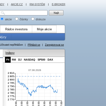
NDY
|
AKCIE.CZ
|
RM-SYSTÉM
|
E-BROKER
akcie
články
diskuze
Rádce investora
Moje akcie
alýzy
Uživatel nepřihlášen
|
Přihlásit se
|
Zaregistrovat se
Indexy
PX
RM
DJ
NASDAQ
SP500
DAX
07.08.2026