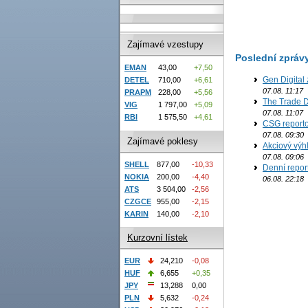
Zajímavé vzestupy
Poslední zpráv
EMAN
43,00
+7,50
Gen Digital 
DETEL
710,00
+6,61
07.08. 11:17
PRAPM
228,00
+5,56
The Trade D
VIG
1 797,00
+5,09
07.08. 11:07
RBI
1 575,50
+4,61
CSG reporto
07.08. 09:30
Zajímavé poklesy
Akciový výh
07.08. 09:06
SHELL
877,00
-10,33
Denní report
NOKIA
200,00
-4,40
06.08. 22:18
ATS
3 504,00
-2,56
CZGCE
955,00
-2,15
KARIN
140,00
-2,10
Kurzovní lístek
EUR
24,210
-0,08
HUF
6,655
+0,35
JPY
13,288
0,00
PLN
5,632
-0,24