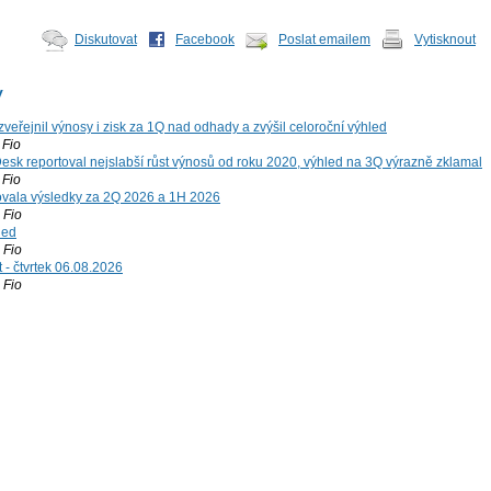
Diskutovat
Facebook
Poslat emailem
Vytisknout
y
zveřejnil výnosy i zisk za 1Q nad odhady a zvýšil celoroční výhled
Fio
esk reportoval nejslabší růst výnosů od roku 2020, výhled na 3Q výrazně zklamal
Fio
vala výsledky za 2Q 2026 a 1H 2026
Fio
led
Fio
 - čtvrtek 06.08.2026
Fio