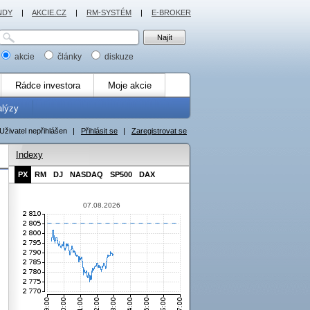
NDY
|
AKCIE.CZ
|
RM-SYSTÉM
|
E-BROKER
akcie
články
diskuze
Rádce investora
Moje akcie
alýzy
Uživatel nepřihlášen
|
Přihlásit se
|
Zaregistrovat se
Indexy
PX
RM
DJ
NASDAQ
SP500
DAX
07.08.2026