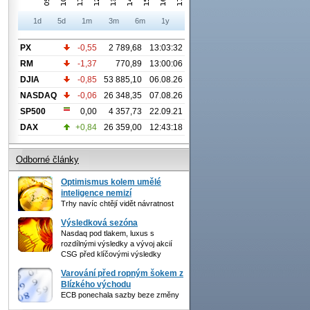
1d
5d
1m
3m
6m
1y
PX
-0,55
2 789,68
13:03:32
RM
-1,37
770,89
13:00:06
DJIA
-0,85
53 885,10
06.08.26
NASDAQ
-0,06
26 348,35
07.08.26
SP500
0,00
4 357,73
22.09.21
DAX
+0,84
26 359,00
12:43:18
Odborné články
Optimismus kolem umělé
inteligence nemizí
Trhy navíc chtějí vidět návratnost
Výsledková sezóna
Nasdaq pod tlakem, luxus s
rozdílnými výsledky a vývoj akcií
CSG před klíčovými výsledky
Varování před ropným šokem z
Blízkého východu
ECB ponechala sazby beze změny