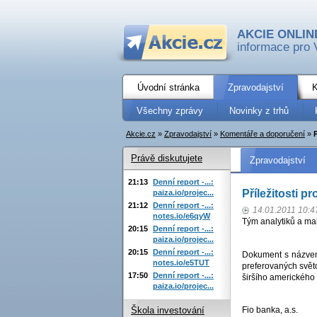
AKCIE ONLIN
informace pro 
Úvodní stránka
Zpravodajství
K
Všechny zprávy
Novinky z trhů
Akcie.cz
»
Zpravodajství
»
Komentáře a doporučení
»
P
Právě diskutujete
Zpravodajství
21:13
Denní report -...:
Příležitosti p
paiza.io/projec...
21:12
Denní report -...:
14.01.2011 10:4
notes.io/e6qyW
Tým analytiků a mak
20:15
Denní report -...:
paiza.io/projec...
20:15
Denní report -...:
Dokument s názvem P
notes.io/e5TUT
preferovaných svět
17:50
Denní report -...:
širšího amerického
paiza.io/projec...
Fio banka, a.s.
Škola investování