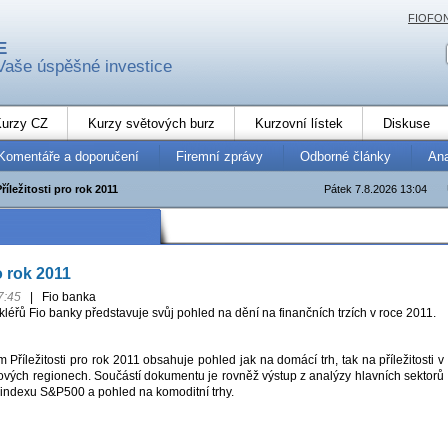
FIOFO
E
Vaše úspěšné investice
urzy CZ
Kurzy světových burz
Kurzovní lístek
Diskuse
Komentáře a doporučení
Firemní zprávy
Odborné články
An
říležitosti pro rok 2011
Pátek 7.8.2026 13:04
ro rok 2011
7:45
|
Fio banka
léřů Fio banky představuje svůj pohled na dění na finančních trzích v roce 2011.
říležitosti pro rok 2011 obsahuje pohled jak na domácí trh, tak na příležitosti v
ových regionech. Součástí dokumentu je rovněž výstup z analýzy hlavních sektorů
 indexu S&P500 a pohled na komoditní trhy.