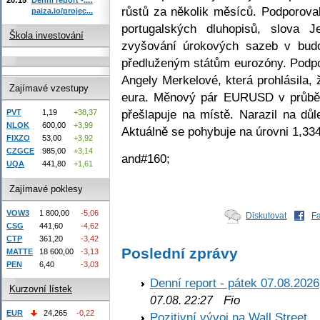
růstů za několik měsíců. Podporova
paiza.io/projec...
portugalských dluhopisů, slova
Škola investování
zvyšování úrokových sazeb v bud
předluženým státům eurozóny. Podpo
Angely Merkelové, která prohlásila,
Zajímavé vzestupy
eura. Měnový pár EURUSD v průbě
přešlapuje na místě. Narazil na důl
PVT
1,19
+38,37
NLOK
600,00
+3,99
Aktuálně se pohybuje na úrovni 1,33
FIXZO
53,00
+3,92
CZGCE
985,00
+3,14
and#160;
UQA
441,80
+1,61
Zajímavé poklesy
VOW3
1 800,00
-5,06
Diskutovat
F
CSG
441,60
-4,62
CTP
361,20
-3,42
Poslední zprávy
MATTE
18 600,00
-3,13
PEN
6,40
-3,03
Denní report - pátek 07.08.2026
Kurzovní lístek
Fio
07.08. 22:27
EUR
24,265
-0,22
Pozitivní vývoj na Wall Street