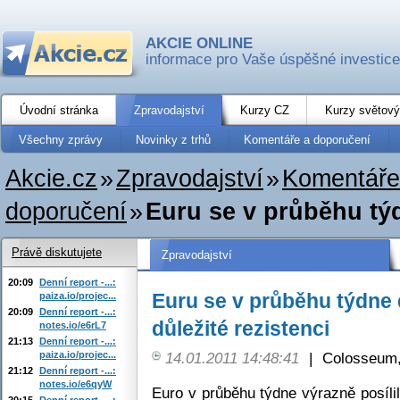
AKCIE ONLINE
informace pro Vaše úspěšné investice
Úvodní stránka
Zpravodajství
Kurzy CZ
Kurzy světový
Všechny zprávy
Novinky z trhů
Komentáře a doporučení
Akcie.cz
»
Zpravodajství
»
Komentáře
doporučení
»
Euru se v průběhu týdn
Právě diskutujete
Zpravodajství
20:09
Denní report -...:
Euru se v průběhu týdne d
paiza.io/projec...
20:09
Denní report -...:
důležité rezistenci
notes.io/e6rL7
21:13
Denní report -...:
paiza.io/projec...
14.01.2011 14:48:41
|
Colosseum,
21:12
Denní report -...:
notes.io/e6qyW
Euro v průběhu týdne výrazně posíli
20:15
Denní report -...: