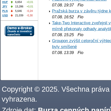
HUF
6,654
+0,01
Fio
07.08. 19:37
JPY
13,286
+0,01
Pražská burza v závěru týdne k
PLN
5,646
-0,24
USD
21,039
-0,30
Fio
07.08. 16:52
Take-Two Interactive zveřejnil 
mírně překonaly odhady analyti
Fio
07.08. 15:25
Groupon zvýšil celoroční výhl
byly smíšené
Fio
07.08. 13:39
Copyright © 2025. Všechna práva
vyhrazena.
Zdroje dat:
Burza cenných papírů