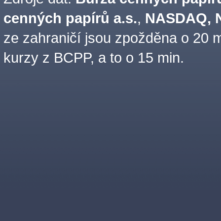
cenných papírů a.s.
,
NASDAQ, N
ze zahraničí jsou zpožděna o 20 m
kurzy z BCPP, a to o 15 min.