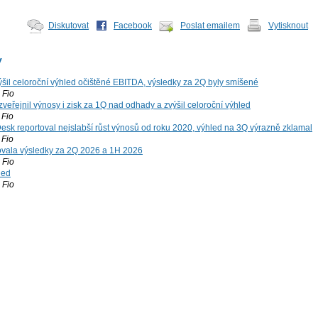
Diskutovat
Facebook
Poslat emailem
Vytisknout
y
šil celoroční výhled očištěné EBITDA, výsledky za 2Q byly smíšené
Fio
zveřejnil výnosy i zisk za 1Q nad odhady a zvýšil celoroční výhled
Fio
esk reportoval nejslabší růst výnosů od roku 2020, výhled na 3Q výrazně zklamal
Fio
vala výsledky za 2Q 2026 a 1H 2026
Fio
led
Fio