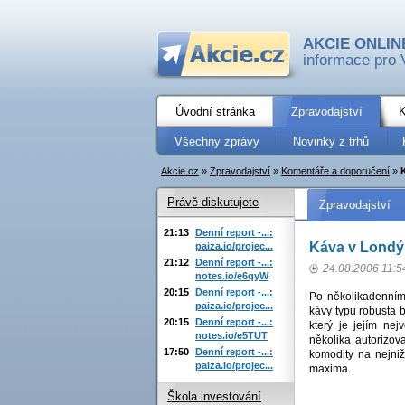
AKCIE ONLIN
informace pro 
Úvodní stránka
Zpravodajství
K
Všechny zprávy
Novinky z trhů
Akcie.cz
»
Zpravodajství
»
Komentáře a doporučení
»
Právě diskutujete
Zpravodajství
21:13
Denní report -...:
Káva v Londý
paiza.io/projec...
21:12
Denní report -...:
24.08.2006 11:5
notes.io/e6qyW
20:15
Denní report -...:
Po několikadenním
paiza.io/projec...
kávy typu robusta 
20:15
Denní report -...:
který je jejím ne
notes.io/e5TUT
několika autorizova
17:50
Denní report -...:
komodity na nejni
paiza.io/projec...
maxima.
Škola investování