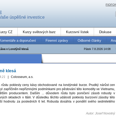
FIOFO
E
Vaše úspěšné investice
urzy CZ
Kurzy světových burz
Kurzovní lístek
Diskuse
Komentáře a doporučení
Firemní zprávy
Odborné články
An
Káva v Londýně klesá
Pátek 7.8.2026 14:08
ně klesá
4:21
|
Colosseum, a.s.
 růstu poklesly ceny kávy obchodované na londýnské burze. Prudký nárůst cen
byl zapříčiněn nepříznivými podmínkami pro pěstování této komodity ve Vietnamu,
jvětším producentem. Dalším ... důvodem růstu bylo poničení zásob robusty v
ných skladech v Itálii. V důsledku těchto událostí poklesly burzovní zásoby této
žší hodnotu za posledních 6 let. Robusta dosáhla v pondělí svého sedmiletého
Autor: Josef Novotný