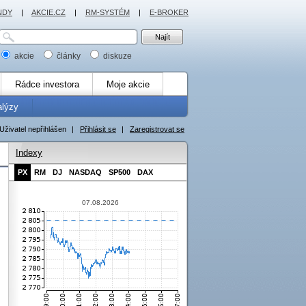
NDY
|
AKCIE.CZ
|
RM-SYSTÉM
|
E-BROKER
akcie
články
diskuze
Rádce investora
Moje akcie
alýzy
Uživatel nepřihlášen
|
Přihlásit se
|
Zaregistrovat se
Indexy
PX
RM
DJ
NASDAQ
SP500
DAX
07.08.2026