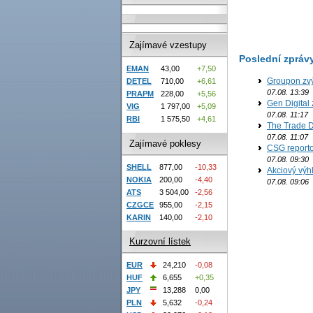
Zajímavé vzestupy
Poslední zpráv
EMAN
43,00
+7,50
Groupon zvý
DETEL
710,00
+6,61
07.08. 13:39
PRAPM
228,00
+5,56
Gen Digital 
VIG
1 797,00
+5,09
07.08. 11:17
RBI
1 575,50
+4,61
The Trade D
07.08. 11:07
Zajímavé poklesy
CSG reporto
07.08. 09:30
SHELL
877,00
-10,33
Akciový výh
NOKIA
200,00
-4,40
07.08. 09:06
ATS
3 504,00
-2,56
CZGCE
955,00
-2,15
KARIN
140,00
-2,10
Kurzovní lístek
EUR
24,210
-0,08
HUF
6,655
+0,35
JPY
13,288
0,00
PLN
5,632
-0,24