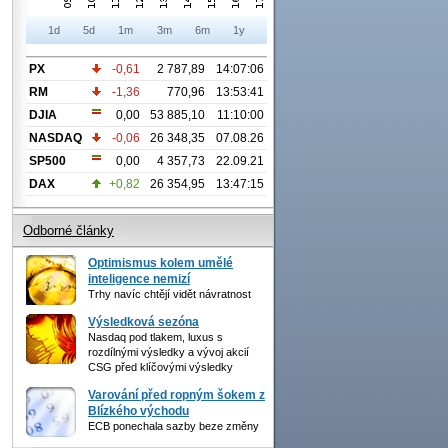
1d
5d
1m
3m
6m
1y
PX
-0,61
2 787,89
14:07:06
RM
-1,36
770,96
13:53:41
DJIA
0,00
53 885,10
11:10:00
NASDAQ
-0,06
26 348,35
07.08.26
SP500
0,00
4 357,73
22.09.21
DAX
+0,82
26 354,95
13:47:15
Odborné články
Optimismus kolem umělé
inteligence nemizí
Trhy navíc chtějí vidět návratnost
Výsledková sezóna
Nasdaq pod tlakem, luxus s
rozdílnými výsledky a vývoj akcií
CSG před klíčovými výsledky
Varování před ropným šokem z
Blízkého východu
ECB ponechala sazby beze změny