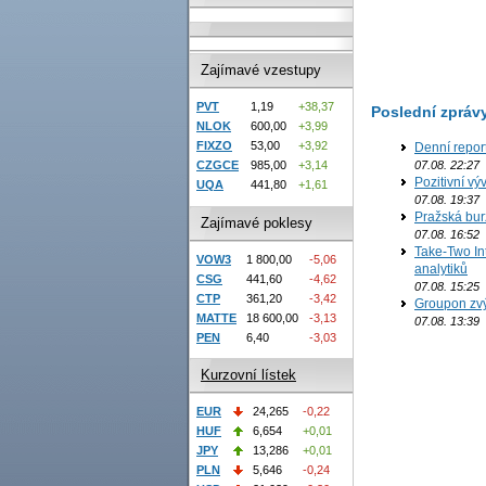
Zajímavé vzestupy
PVT
1,19
+38,37
Poslední zpráv
NLOK
600,00
+3,99
FIXZO
53,00
+3,92
Denní repor
07.08. 22:27
CZGCE
985,00
+3,14
Pozitivní vý
UQA
441,80
+1,61
07.08. 19:37
Pražská bur
Zajímavé poklesy
07.08. 16:52
Take-Two In
VOW3
1 800,00
-5,06
analytiků
CSG
441,60
-4,62
07.08. 15:25
CTP
361,20
-3,42
Groupon zvý
MATTE
18 600,00
-3,13
07.08. 13:39
PEN
6,40
-3,03
Kurzovní lístek
EUR
24,265
-0,22
HUF
6,654
+0,01
JPY
13,286
+0,01
PLN
5,646
-0,24