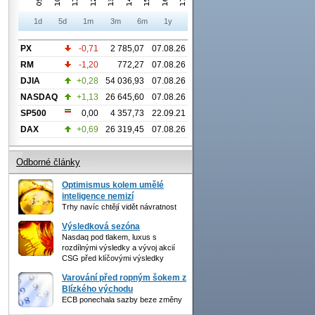
1d
5d
1m
3m
6m
1y
PX
-0,71
2 785,07
07.08.26
RM
-1,20
772,27
07.08.26
DJIA
+0,28
54 036,93
07.08.26
NASDAQ
+1,13
26 645,60
07.08.26
SP500
0,00
4 357,73
22.09.21
DAX
+0,69
26 319,45
07.08.26
Odborné články
Optimismus kolem umělé
inteligence nemizí
Trhy navíc chtějí vidět návratnost
Výsledková sezóna
Nasdaq pod tlakem, luxus s
rozdílnými výsledky a vývoj akcií
CSG před klíčovými výsledky
Varování před ropným šokem z
Blízkého východu
ECB ponechala sazby beze změny