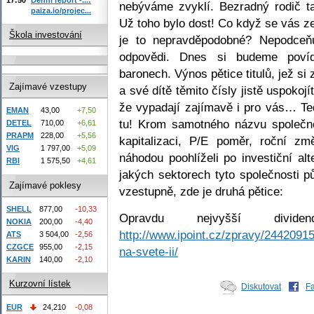
nebýváme zvyklí. Bezradný rodič 
paiza.io/projec...
Už toho bylo dost! Co když se vás z
Škola investování
je to nepravděpodobné? Nepodceňuj
odpovědi. Dnes si budeme povíd
baronech. Výnos pětice titulů, jež s
Zajímavé vzestupy
a své dítě těmito čísly jistě uspokoj
že vypadají zajímavě i pro vás… Ted
EMAN
43,00
+7,50
tu! Krom samotného názvu společno
DETEL
710,00
+6,61
PRAPM
228,00
+5,56
kapitalizaci, P/E poměr, roční z
VIG
1 797,00
+5,09
náhodou poohlíželi po investiční al
RBI
1 575,50
+4,61
jakých sektorech tyto společnosti p
Zajímavé poklesy
vzestupně, zde je druhá pětice:
SHELL
877,00
-10,33
Opravdu nejvyšší divid
NOKIA
200,00
-4,40
http://www.ipoint.cz/zpravy/2442091
ATS
3 504,00
-2,56
CZGCE
955,00
-2,15
na-svete-ii/
KARIN
140,00
-2,10
Kurzovní lístek
Diskutovat
F
EUR
24,210
-0,08