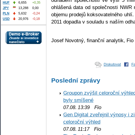
HUF
6,655
+0,35
ohlášená data od společnosti NWR n
JPY
13,288
0,00
objemu prodejů koksovatelného uhlí.
PLN
5,632
-0,24
USD
20,976
-0,18
2011 dopadla v souladu s naším odh
Josef Novotný, finanční analytik, Fio
Diskutovat
F
Poslední zprávy
Groupon zvýšil celoroční výhl
byly smíšené
Fio
07.08. 13:39
Gen Digital zveřejnil výnosy i 
celoroční výhled
Fio
07.08. 11:17