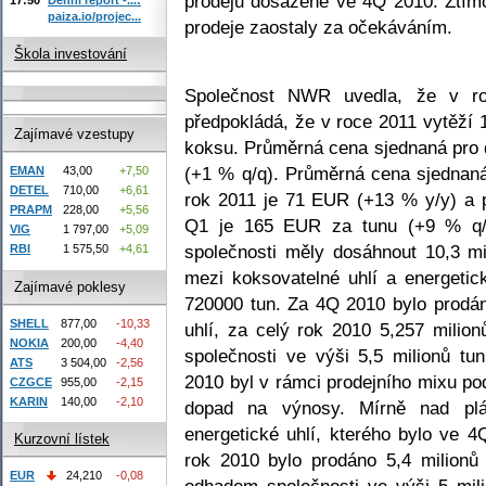
prodejů dosažené ve 4Q 2010. Ztímc
paiza.io/projec...
prodeje zaostaly za očekáváním.
Škola investování
Společnost NWR uvedla, že v roc
předpokládá, že v roce 2011 vytěží 11
Zajímavé vzestupy
koksu. Průměrná cena sjednaná pro
(+1 % q/q). Průměrná cena sjednaná
EMAN
43,00
+7,50
DETEL
710,00
+6,61
rok 2011 je 71 EUR (+13 % y/y) a 
PRAPM
228,00
+5,56
Q1 je 165 EUR za tunu (+9 % q/q
VIG
1 797,00
+5,09
společnosti měly dosáhnout 10,3 mi
RBI
1 575,50
+4,61
mezi koksovatelné uhlí a energetic
Zajímavé poklesy
720000 tun. Za 4Q 2010 bylo prodán
SHELL
877,00
-10,33
uhlí, za celý rok 2010 5,257 milion
NOKIA
200,00
-4,40
společnosti ve výši 5,5 milionů tu
ATS
3 504,00
-2,56
2010 byl v rámci prodejního mixu p
CZGCE
955,00
-2,15
KARIN
140,00
-2,10
dopad na výnosy. Mírně nad plá
energetické uhlí, kterého bylo ve 4
Kurzovní lístek
rok 2010 bylo prodáno 5,4 milionů 
EUR
24,210
-0,08
odhadem společnosti ve výši 5 mil