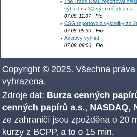
The Trade Desk reportoval nejs
výhled na 3Q výrazně zklamal
Fio
07.08. 11:07
CSG reportovala výsledky za 2
Fio
07.08. 09:30
Akciový výhled
Fio
07.08. 09:06
Copyright © 2025. Všechna práva
vyhrazena.
Zdroje dat:
Burza cenných papírů
cenných papírů a.s.
,
NASDAQ, N
ze zahraničí jsou zpožděna o 20 m
kurzy z BCPP, a to o 15 min.