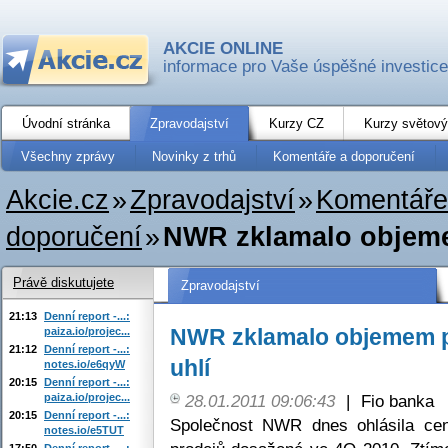
AKCIE ONLINE
informace pro Vaše úspěšné investice
Úvodní stránka
Zpravodajství
Kurzy CZ
Kurzy světový
Všechny zprávy
Novinky z trhů
Komentáře a doporučení
Akcie.cz
»
Zpravodajství
»
Komentáře
doporučení
»
NWR zklamalo objeme
Právě diskutujete
Zpravodajství
21:13
Denní report -...:
NWR zklamalo objemem p
paiza.io/projec...
21:12
Denní report -...:
uhlí
notes.io/e6qyW
20:15
Denní report -...:
paiza.io/projec...
28.01.2011 09:06:43
|
Fio banka
20:15
Denní report -...:
Společnost NWR dnes ohlásila ce
notes.io/e5TUT
17:50
Denní report -...: