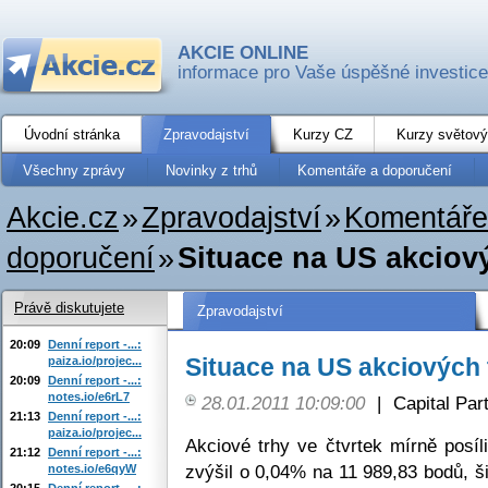
AKCIE ONLINE
informace pro Vaše úspěšné investice
Úvodní stránka
Zpravodajství
Kurzy CZ
Kurzy světový
Všechny zprávy
Novinky z trhů
Komentáře a doporučení
Akcie.cz
»
Zpravodajství
»
Komentáře
doporučení
»
Situace na US akciový
Právě diskutujete
Zpravodajství
20:09
Denní report -...:
Situace na US akciových 
paiza.io/projec...
20:09
Denní report -...:
notes.io/e6rL7
28.01.2011 10:09:00
|
Capital Part
21:13
Denní report -...:
paiza.io/projec...
Akciové trhy ve čtvrtek mírně posí
21:12
Denní report -...:
zvýšil o 0,04% na 11 989,83 bodů, š
notes.io/e6qyW
20:15
Denní report -...: