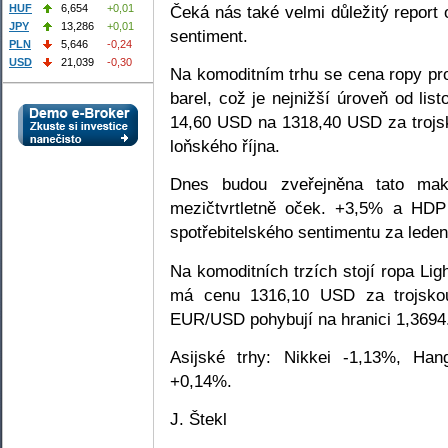
Čeká nás také velmi důležitý report
HUF
6,654
+0,01
JPY
13,286
+0,01
sentiment.
PLN
5,646
-0,24
USD
21,039
-0,30
Na komoditním trhu se cena ropy p
barel, což je nejnižší úroveň od lis
14,60 USD na 1318,40 USD za trojsk
loňského října.
Dnes budou zveřejněna tato ma
mezičtvrtletně oček. +3,5% a HDP
spotřebitelského sentimentu za leden
Na komoditních trzích stojí ropa Li
má cenu 1316,10 USD za trojskou
EUR/USD pohybují na hranici 1,3694
Asijské trhy: Nikkei -1,13%, H
+0,14%.
J. Štekl