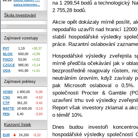
na 1 299,54 bodů a technologický N
paiza.io/projec...
2 755,28 bodů.
Škola investování
Akcie opět dokázaly mírně posílit, a
nepodařilo uzavřít nad hranicí 1200
slabší hospodářské výsledky společ
Zajímavé vzestupy
práce. Razantní oslabování zazname
PVT
1,19
+38,37
NLOK
600,00
+3,99
Hospodářské výsledky zveřejnila s
FIXZO
53,00
+3,92
mírně předčila očekávání jak v oblas
CZGCE
985,00
+3,14
bezprostředně reagovaly růstem, ni
UQA
441,80
+1,61
neutrálním úrovním, když zavíraly 
Zajímavé poklesy
pak Microsoft oslaboval o 0,5%. 
společnosti Procter & Gamble (PG
VOW3
1 800,00
-5,06
CSG
441,60
-4,62
uzavření trhu své výsledky zveřej
CTP
361,20
-3,42
Report však investory zklamal a akc
MATTE
18 600,00
-3,13
o téměř 10%.
PEN
6,40
-3,03
Kurzovní lístek
Dnes budou investoři koncentr
hospodářské výsledky společností 
EUR
24,265
-0,22