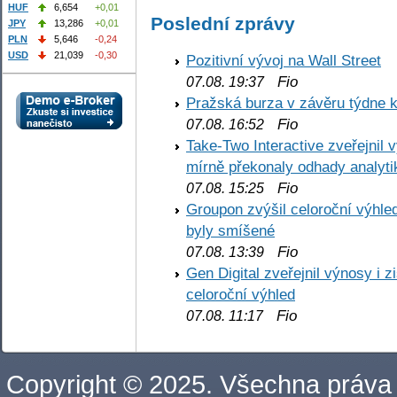
HUF
6,654
+0,01
Poslední zprávy
JPY
13,286
+0,01
PLN
5,646
-0,24
USD
21,039
-0,30
Pozitivní vývoj na Wall Street
Fio
07.08. 19:37
Pražská burza v závěru týdne k
Fio
07.08. 16:52
Take-Two Interactive zveřejnil 
mírně překonaly odhady analyti
Fio
07.08. 15:25
Groupon zvýšil celoroční výhl
byly smíšené
Fio
07.08. 13:39
Gen Digital zveřejnil výnosy i 
celoroční výhled
Fio
07.08. 11:17
Copyright © 2025. Všechna práva