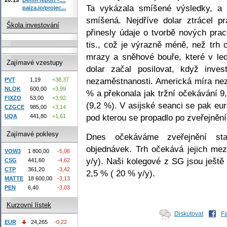
Ta vykázala smíšené výsledky, a 
paiza.io/projec...
smíšená. Nejdříve dolar ztrácel p
Škola investování
přinesly údaje o tvorbě nových pra
tis., což je výrazně méně, než trh
mrazy a sněhové bouře, které v led
Zajímavé vzestupy
dolar začal posilovat, když inve
nezaměstnanosti. Americká míra nez
PVT
1,19
+38,37
NLOK
600,00
+3,99
% a překonala jak tržní očekávání 9
FIXZO
53,00
+3,92
(9,2 %). V asijské seanci se pak eu
CZGCE
985,00
+3,14
pod kterou se propadlo po zveřejnění
UQA
441,80
+1,61
Zajímavé poklesy
Dnes očekáváme zveřejnění sta
objednávek. Trh očekává jejich me
VOW3
1 800,00
-5,06
y/y). Naši kolegové z SG jsou ještě 
CSG
441,60
-4,62
CTP
361,20
-3,42
2,5 % ( 20 % y/y).
MATTE
18 600,00
-3,13
PEN
6,40
-3,03
Kurzovní lístek
Diskutovat
F
EUR
24,265
-0,22