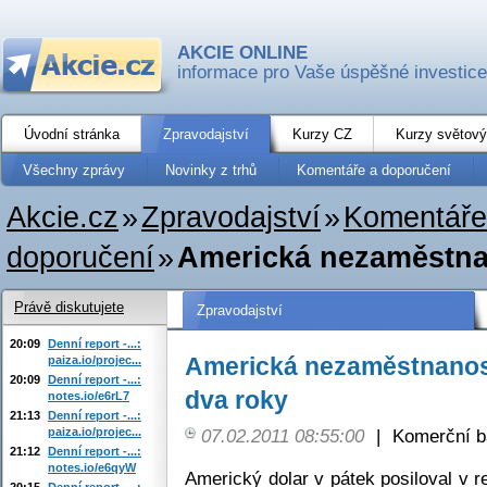
AKCIE ONLINE
informace pro Vaše úspěšné investice
Úvodní stránka
Zpravodajství
Kurzy CZ
Kurzy světový
Všechny zprávy
Novinky z trhů
Komentáře a doporučení
Akcie.cz
»
Zpravodajství
»
Komentáře
doporučení
»
Americká nezaměstnan
Právě diskutujete
Zpravodajství
20:09
Denní report -...:
Americká nezaměstnanost
paiza.io/projec...
20:09
Denní report -...:
dva roky
notes.io/e6rL7
21:13
Denní report -...:
paiza.io/projec...
07.02.2011 08:55:00
|
Komerční b
21:12
Denní report -...:
notes.io/e6qyW
Americký dolar v pátek posiloval v r
20:15
Denní report -...: