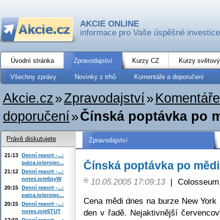
AKCIE ONLINE
informace pro Vaše úspěšné investice
Úvodní stránka
Zpravodajství
Kurzy CZ
Kurzy světový
Všechny zprávy
Novinky z trhů
Komentáře a doporučení
Akcie.cz
»
Zpravodajství
»
Komentáře
doporučení
»
Čínská poptávka po m
Právě diskutujete
Zpravodajství
21:13
Denní report -...:
Čínská poptávka po mědi
paiza.io/projec...
21:12
Denní report -...:
notes.io/e6qyW
10.05.2005 17:09:13
|
Colosseum,
20:15
Denní report -...:
paiza.io/projec...
Cena mědi dnes na burze New York M
20:15
Denní report -...:
den v řadě. Nejaktivnější červencov
notes.io/e5TUT
17:50
Denní report -...: