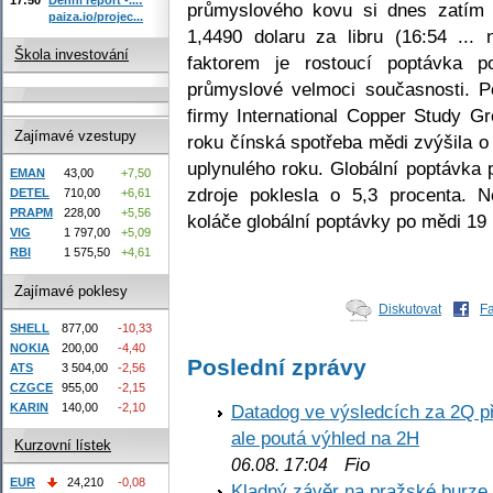
průmyslového kovu si dnes zatím p
paiza.io/projec...
1,4490 dolaru za libru (16:54 ..
Škola investování
faktorem je rostoucí poptávka p
průmyslové velmoci současnosti. P
firmy International Copper Study G
Zajímavé vzestupy
roku čínská spotřeba mědi zvýšila o
uplynulého roku. Globální poptávka 
EMAN
43,00
+7,50
zdroje poklesla o 5,3 procenta. N
DETEL
710,00
+6,61
PRAPM
228,00
+5,56
koláče globální poptávky po mědi 19 
VIG
1 797,00
+5,09
RBI
1 575,50
+4,61
Zajímavé poklesy
Diskutovat
F
SHELL
877,00
-10,33
NOKIA
200,00
-4,40
Poslední zprávy
ATS
3 504,00
-2,56
CZGCE
955,00
-2,15
KARIN
140,00
-2,10
Datadog ve výsledcích za 2Q př
ale poutá výhled na 2H
Kurzovní lístek
Fio
06.08. 17:04
EUR
24,210
-0,08
Kladný závěr na pražské burze