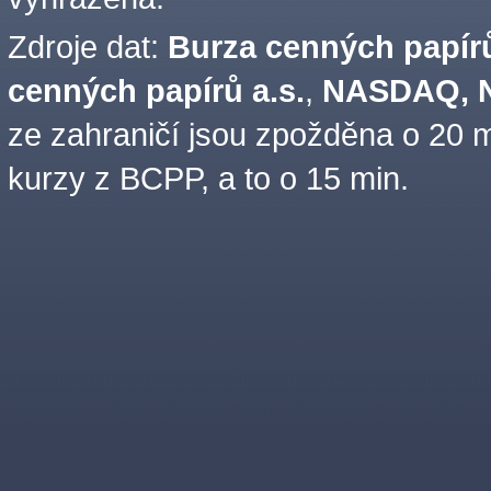
Zdroje dat:
Burza cenných papírů
cenných papírů a.s.
,
NASDAQ, N
ze zahraničí jsou zpožděna o 20 m
kurzy z BCPP, a to o 15 min.