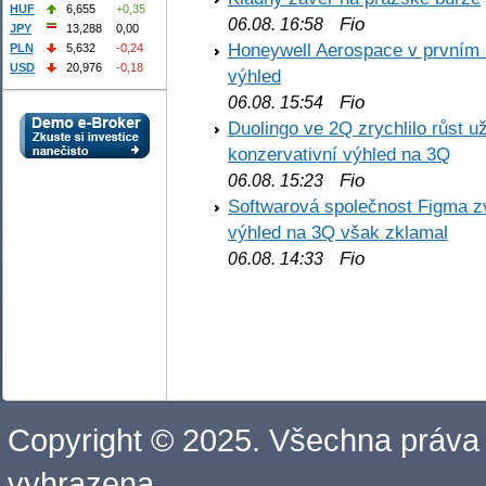
HUF
6,655
+0,35
Fio
06.08. 16:58
JPY
13,288
0,00
Honeywell Aerospace v prvním re
PLN
5,632
-0,24
USD
20,976
-0,18
výhled
Fio
06.08. 15:54
Duolingo ve 2Q zrychlilo růst už
konzervativní výhled na 3Q
Fio
06.08. 15:23
Softwarová společnost Figma z
výhled na 3Q však zklamal
Fio
06.08. 14:33
Copyright © 2025. Všechna práva
vyhrazena.