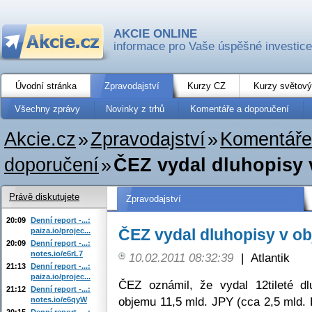
AKCIE ONLINE
informace pro Vaše úspěšné investice
Úvodní stránka
Zpravodajství
Kurzy CZ
Kurzy světový
Všechny zprávy
Novinky z trhů
Komentáře a doporučení
Akcie.cz
»
Zpravodajství
»
Komentáře
doporučení
»
ČEZ vydal dluhopisy 
Právě diskutujete
Zpravodajství
20:09
Denní report -...:
ČEZ vydal dluhopisy v ob
paiza.io/projec...
20:09
Denní report -...:
notes.io/e6rL7
10.02.2011 08:32:39
|
Atlantik
21:13
Denní report -...:
paiza.io/projec...
ČEZ oznámil, že vydal 12tileté d
21:12
Denní report -...:
objemu 11,5 mld. JPY (cca 2,5 mld.
notes.io/e6qyW
20:15
Denní report -...: