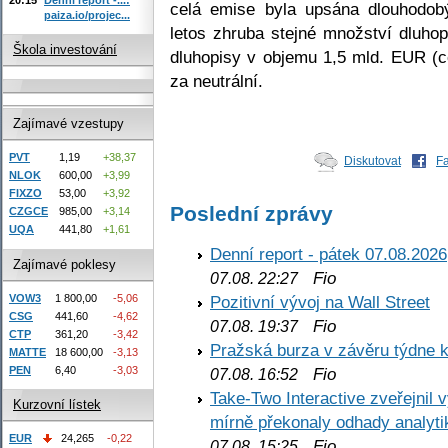
celá emise byla upsána dlouhodob
paiza.io/projec...
letos zhruba stejné množství dluho
Škola investování
dluhopisy v objemu 1,5 mld. EUR (
za neutrální.
Zajímavé vzestupy
PVT
1,19
+38,37
Diskutovat
F
NLOK
600,00
+3,99
FIXZO
53,00
+3,92
Poslední zprávy
CZGCE
985,00
+3,14
UQA
441,80
+1,61
Denní report - pátek 07.08.2026
Zajímavé poklesy
Fio
07.08. 22:27
VOW3
1 800,00
-5,06
Pozitivní vývoj na Wall Street
CSG
441,60
-4,62
Fio
07.08. 19:37
CTP
361,20
-3,42
Pražská burza v závěru týdne k
MATTE
18 600,00
-3,13
PEN
6,40
-3,03
Fio
07.08. 16:52
Take-Two Interactive zveřejnil 
Kurzovní lístek
mírně překonaly odhady analyti
EUR
24,265
-0,22
Fio
07.08. 15:25