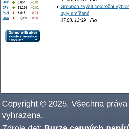
HUF
6,654
+0,01
Groupon zvýšil celoroční výhl
JPY
13,286
+0,01
byly smíšené
PLN
5,646
-0,24
USD
21,039
-0,30
Fio
07.08. 13:39
Copyright © 2025. Všechna práva
vyhrazena.
Zdroje dat:
Burza cenných papírů