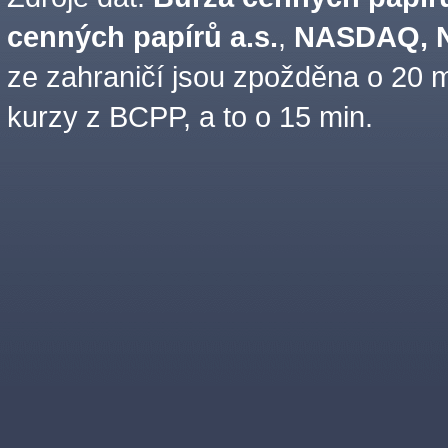
cenných papírů a.s.
,
NASDAQ, N
ze zahraničí jsou zpožděna o 20 m
kurzy z BCPP, a to o 15 min.