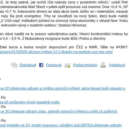
ů. Je tedy patrné, jak rychlý růst nabraly ceny v posledním měsíci,“ uvádí Petr
ostmubarakovská Wall Street v pátek opět posunula svá maxima: Dow +0,4 %, SP
q +0,7 %. Indexovými drivery se staly akcie bank, dařilo se i materiálům, naopak
 ropy šla proti energetice. Trhy se soustředí na nový týden, který bude nabitý
„V USA např. indikativní pohled na únorový vývoj ekonomiky v oblasti New Yorku
 o lednovém vývoji v realitním sektoru,“ dodává Hlinomaz.
n dává naději na tu pravou valentýnskou party: Hlavní kontinentální indexy by
ší o 0,4 – 0,5 %. Z Mubarakovy rezignace bude těžit i Praha a všechny
ské burze a lavina nových doporučení pro ČEZ a NWR, čtěte na iPOINT:
cz/zpravy/24700505-akciovy-vyhled-14-2-libanky-na-parketu-cez-nwr-cme/
Diskutovat
Facebook
Poslat emailem
Vytisknout
y
ve 2Q překonala odhady a zvýšila celoroční výhled, akcie klesají kvůli obavám o
Fio
za při smíšeném vývoji nepatrně rostla
Fio
ve 3Q překonal odhady zisku, potvrdil celoroční výhled a zvýšil cíl zpětných
Fio
oval výsledky za 2Q, hrubé rezervace i očistěný zisk EBITDA překonaly odhady