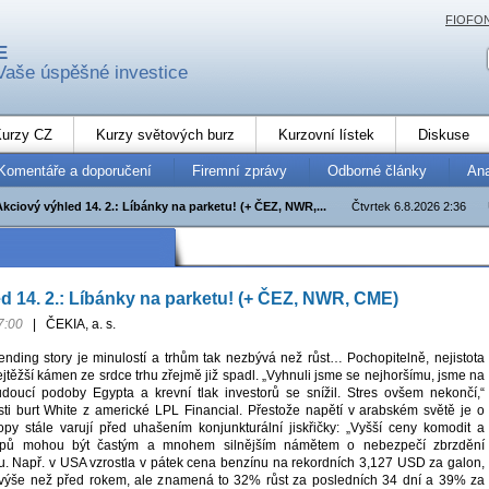
FIOFO
E
Vaše úspěšné investice
urzy CZ
Kurzy světových burz
Kurzovní lístek
Diskuse
Komentáře a doporučení
Firemní zprávy
Odborné články
An
Akciový výhled 14. 2.: Líbánky na parketu! (+ ČEZ, NWR,...
Čtvrtek 6.8.2026 2:36
d 14. 2.: Líbánky na parketu! (+ ČEZ, NWR, CME)
7:00
|
ČEKIA, a. s.
ding story je minulostí a trhům tak nezbývá než růst… Pochopitelně, nejistota
ejtěžší kámen ze srdce trhu zřejmě již spadl. „Vyhnuli jsme se nejhoršímu, jsme na
doucí podoby Egypta a krevní tlak investorů se snížil. Stres ovšem nekončí,“
sti burt White z americké LPL Financial. Přestože napětí v arabském světě je o
opy stále varují před uhašením konjunkturální jiskřičky: „Vyšší ceny komodit a
tupů mohou být častým a mnohem silnějším námětem o nebezpečí zbrzdění
. Např. v USA vzrostla v pátek cena benzínu na rekordních 3,127 USD za galon,
ů výše než před rokem, ale znamená to 32% růst za posledních 34 dní a 39% za