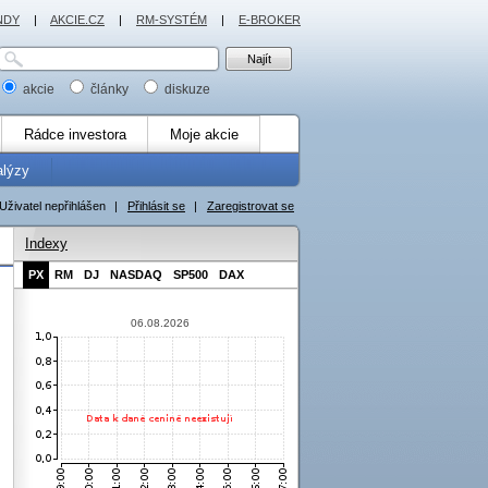
NDY
|
AKCIE.CZ
|
RM-SYSTÉM
|
E-BROKER
akcie
články
diskuze
Rádce investora
Moje akcie
alýzy
Uživatel nepřihlášen
|
Přihlásit se
|
Zaregistrovat se
Indexy
PX
RM
DJ
NASDAQ
SP500
DAX
06.08.2026