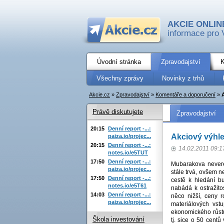
AKCIE ONLIN
informace pro 
Úvodní stránka
Zpravodajství
K
Všechny zprávy
Novinky z trhů
Akcie.cz
»
Zpravodajství
»
Komentáře a doporučení
»
Právě diskutujete
Zpravodajství
20:15
Denní report -...:
Akciový výhle
paiza.io/projec...
20:15
Denní report -...:
14.02.2011 09:1
notes.io/e5TUT
17:50
Denní report -...:
Mubarakova neveren
paiza.io/projec...
stále trvá, ovšem n
17:50
Denní report -...:
cestě k hledání bu
notes.io/e5T61
nabádá k ostražito
14:03
Denní report -...:
něco nižší, ceny r
paiza.io/projec...
materiálových vs
ekonomického růstu
Škola investování
tj. sice o 50 cent