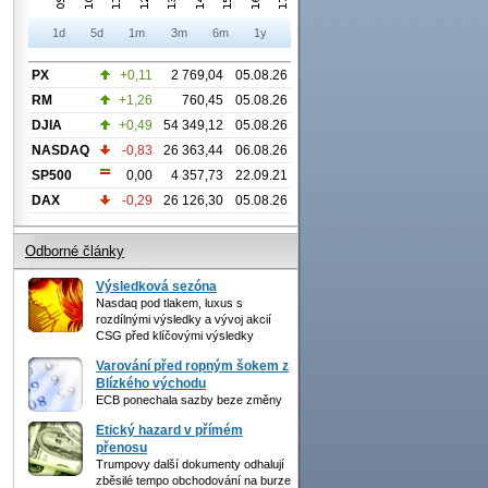
1d
5d
1m
3m
6m
1y
PX
+0,11
2 769,04
05.08.26
RM
+1,26
760,45
05.08.26
DJIA
+0,49
54 349,12
05.08.26
NASDAQ
-0,83
26 363,44
06.08.26
SP500
0,00
4 357,73
22.09.21
DAX
-0,29
26 126,30
05.08.26
Odborné články
Výsledková sezóna
Nasdaq pod tlakem, luxus s
rozdílnými výsledky a vývoj akcií
CSG před klíčovými výsledky
Varování před ropným šokem z
Blízkého východu
ECB ponechala sazby beze změny
Etický hazard v přímém
přenosu
Trumpovy další dokumenty odhalují
zběsilé tempo obchodování na burze