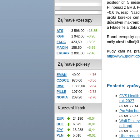
posledních 5 měsíc
Hlinomaz z BHS. P
+0,6 %, resp. Nasda
určitá korekce cen
Zajímavé vzestupy
důležitým makrem: 
a Filadelfie a data
ATS
3 596,00
+15,85
KGH
1 942,60
+3,98
Ranní evropský ope
měly otevřít silněj
FACC
423,50
+3,93
MACIN
158,50
+3,59
Kudy kam na praž
ERBAG
2 891,00
+2,48
http://www.ipoint.
Zajímavé poklesy
EMAN
40,00
-4,76
CZGCE
976,00
-3,56
Poslední zpráv
RWE
1 355,00
-2,84
PILLE
107,00
-2,73
CVS Health 
NOKIA
209,20
-2,70
rok 2027
05.08. 17:14
Kurzovní lístek
Pražská bur
05.08. 16:37
EUR
24,190
+0,04
Walt Disney 
HUF
6,679
+0,01
odkupů
JPY
13,288
+0,44
05.08. 16:23
PLN
5,618
+0,01
Uber report