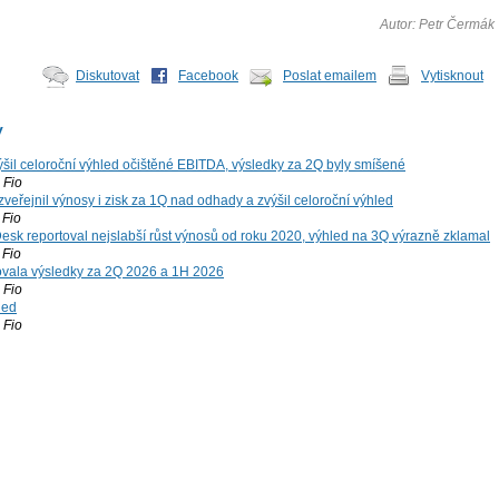
Autor: Petr Čermák
Diskutovat
Facebook
Poslat emailem
Vytisknout
y
šil celoroční výhled očištěné EBITDA, výsledky za 2Q byly smíšené
Fio
zveřejnil výnosy i zisk za 1Q nad odhady a zvýšil celoroční výhled
Fio
esk reportoval nejslabší růst výnosů od roku 2020, výhled na 3Q výrazně zklamal
Fio
vala výsledky za 2Q 2026 a 1H 2026
Fio
led
Fio