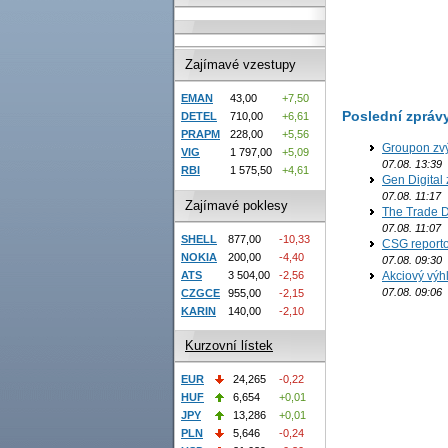
Zajímavé vzestupy
EMAN
43,00
+7,50
Poslední zpráv
DETEL
710,00
+6,61
PRAPM
228,00
+5,56
Groupon zvý
VIG
1 797,00
+5,09
07.08. 13:39
RBI
1 575,50
+4,61
Gen Digital 
07.08. 11:17
Zajímavé poklesy
The Trade D
07.08. 11:07
SHELL
877,00
-10,33
CSG reporto
NOKIA
200,00
-4,40
07.08. 09:30
ATS
3 504,00
-2,56
Akciový výh
07.08. 09:06
CZGCE
955,00
-2,15
KARIN
140,00
-2,10
Kurzovní lístek
EUR
24,265
-0,22
HUF
6,654
+0,01
JPY
13,286
+0,01
PLN
5,646
-0,24