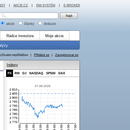
NDY
|
AKCIE.CZ
|
RM-SYSTÉM
|
E-BROKER
akcie
články
diskuze
Rádce investora
Moje akcie
alýzy
Uživatel nepřihlášen
|
Přihlásit se
|
Zaregistrovat se
Indexy
PX
RM
DJ
NASDAQ
SP500
DAX
07.08.2026