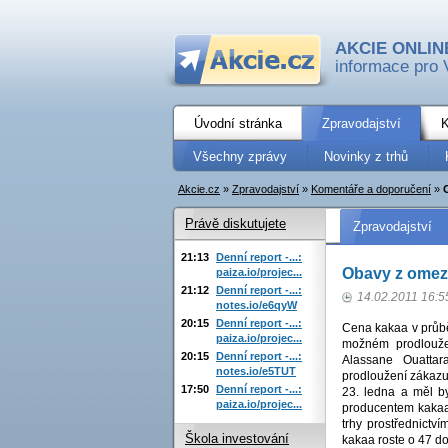
AKCIE ONLIN
informace pro 
Úvodní stránka
Zpravodajství
K
Všechny zprávy
Novinky z trhů
Akcie.cz
»
Zpravodajství
»
Komentáře a doporučení
»
Právě diskutujete
Zpravodajství
21:13
Denní report -...:
Obavy z omeze
paiza.io/projec...
21:12
Denní report -...:
14.02.2011 16:5
notes.io/e6qyW
20:15
Denní report -...:
Cena kakaa v průbě
paiza.io/projec...
možném prodloužen
20:15
Denní report -...:
Alassane Ouattara
notes.io/e5TUT
prodloužení zákazu
17:50
Denní report -...:
23. ledna a měl by
paiza.io/projec...
producentem kakaa
trhy prostřednictv
Škola investování
kakaa roste o 47 do