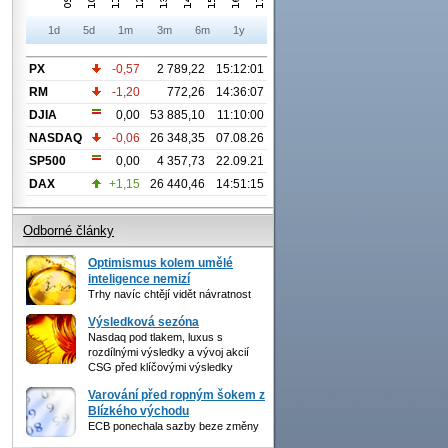
1d
5d
1m
3m
6m
1y
PX
-0,57
2 789,22
15:12:01
RM
-1,20
772,26
14:36:07
DJIA
0,00
53 885,10
11:10:00
NASDAQ
-0,06
26 348,35
07.08.26
SP500
0,00
4 357,73
22.09.21
DAX
+1,15
26 440,46
14:51:15
Odborné články
Optimismus kolem umělé
inteligence nemizí
Trhy navíc chtějí vidět návratnost
Výsledková sezóna
Nasdaq pod tlakem, luxus s
rozdílnými výsledky a vývoj akcií
CSG před klíčovými výsledky
Varování před ropným šokem z
Blízkého východu
ECB ponechala sazby beze změny