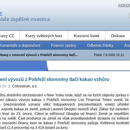
FIOFO
E
Vaše úspěšné investice
urzy CZ
Kurzy světových burz
Kurzovní lístek
Diskuse
Komentáře a doporučení
Firemní zprávy
Odborné články
An
Obavy z omezení vývozů z Pobřeží slonoviny tlačí...
Pátek 7.8.2026 15:12
ní vývozů z Pobřeží slonoviny tlačí kakao vzhůru
5:26
|
Colosseum, a.s.
hu dnešního obchodování v New Yorku roste, když se na trzích objevily zprávy o
í zákazu vývozu kakaa z Pobřeží slonoviny. List Financial Times uvedl, že
 (mezinárodně uznaný vítěz listopadových prezidentských voleb) přislíbil
 exportu kakaa ze země, pokud Laurent Gbagbo nesloží úřad. Zákaz byl zaveden
 trvat do 23. února. Cílem je odříznout Gbagba od financí. Země je největším
 na světě. Část produkce ze země se však pravděpodobně dostane na světové
ím sousední Ghany, kam se kakao z Pobřeží slonoviny pašuje. Květnový kontrakt
larů (1,4 procenta) na 3 418 dolarů za tunu.