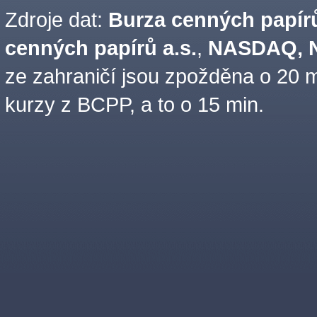
Zdroje dat:
Burza cenných papírů
cenných papírů a.s.
,
NASDAQ, N
ze zahraničí jsou zpožděna o 20 m
kurzy z BCPP, a to o 15 min.