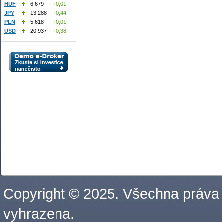
HUF
6,679
+0,01
JPY
13,288
+0,44
PLN
5,618
+0,01
USD
20,937
+0,38
Copyright © 2025. Všechna práva
vyhrazena.