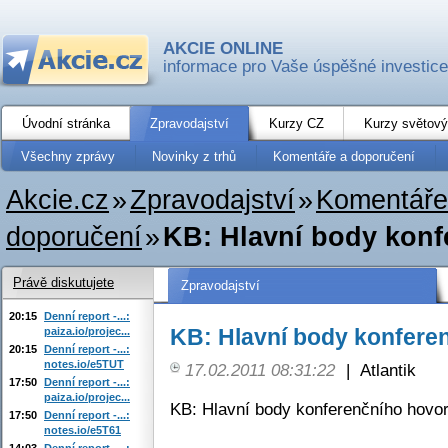
AKCIE ONLINE
informace pro Vaše úspěšné investice
Úvodní stránka
Zpravodajství
Kurzy CZ
Kurzy světový
Všechny zprávy
Novinky z trhů
Komentáře a doporučení
Akcie.cz
»
Zpravodajství
»
Komentáře
doporučení
»
KB: Hlavní body kon
Právě diskutujete
Zpravodajství
20:15
Denní report -...:
KB: Hlavní body konfere
paiza.io/projec...
20:15
Denní report -...:
notes.io/e5TUT
17.02.2011 08:31:22
|
Atlantik
17:50
Denní report -...:
paiza.io/projec...
KB: Hlavní body konferenčního hovo
17:50
Denní report -...:
notes.io/e5T61
14:03
Denní report -...: