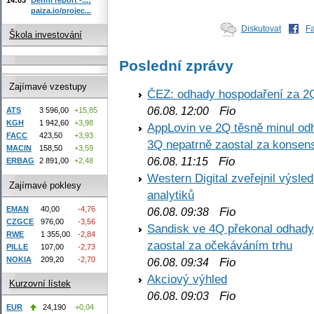
paiza.io/projec...
Diskutovat
F
Škola investování
Poslední zprávy
Zajímavé vzestupy
ČEZ: odhady hospodaření za 2
Fio
06.08. 12:00
ATS
3 596,00
+15,85
KGH
1 942,60
+3,98
AppLovin ve 2Q těsně minul od
FACC
423,50
+3,93
3Q nepatrně zaostal za konse
MACIN
158,50
+3,59
Fio
06.08. 11:15
ERBAG
2 891,00
+2,48
Western Digital zveřejnil výsl
Zajímavé poklesy
analytiků
EMAN
40,00
-4,76
Fio
06.08. 09:38
CZGCE
976,00
-3,56
Sandisk ve 4Q překonal odhady,
RWE
1 355,00
-2,84
zaostal za očekáváním trhu
PILLE
107,00
-2,73
NOKIA
209,20
-2,70
Fio
06.08. 09:34
Akciový výhled
Kurzovní lístek
Fio
06.08. 09:03
EUR
24,190
+0,04