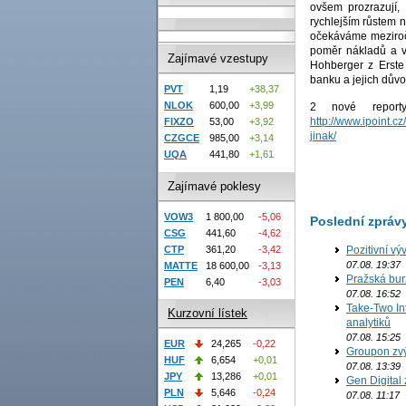
ovšem prozrazují, 
rychlejším růstem n
očekáváme meziročn
poměr nákladů a v
Zajímavé vzestupy
Hohberger z Erste
banku a jejich dův
PVT
1,19
+38,37
NLOK
600,00
+3,99
2 nové report
http://www.ipoint.
FIXZO
53,00
+3,92
jinak/
CZGCE
985,00
+3,14
UQA
441,80
+1,61
Zajímavé poklesy
VOW3
1 800,00
-5,06
Poslední zpráv
CSG
441,60
-4,62
CTP
361,20
-3,42
Pozitivní vý
07.08. 19:37
MATTE
18 600,00
-3,13
Pražská bur
PEN
6,40
-3,03
07.08. 16:52
Take-Two In
Kurzovní lístek
analytiků
07.08. 15:25
EUR
24,265
-0,22
Groupon zvý
HUF
6,654
+0,01
07.08. 13:39
JPY
13,286
+0,01
Gen Digital 
PLN
5,646
-0,24
07.08. 11:17