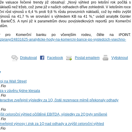
že valuace řečené trendy již obsahují: „Nový výhled pro letošní rok počítá s
ákladů než tržeb, což jsme již v našich odhadech dříve zohlednili. V letošním roce
í růst výnosů o 6,4 % proti 9,8 % růstu provozních nákladů, což by mělo zvýšit
ýnosů na 41,7 % ve srovnání s výhledem KB na 41 %,“ uvádí analytik Günter
 Bank/ČS. A nyní již k parametrům dvou povýsledkových reportů pro Komerční
odům.
y pro Komerční banku po včerejším rodeu, čtěte na iPOINT:
cz/zpravy/24831625-analyticke-hody-na-komercni-bance-po-vysledcich-vsechno-
Diskutovat
Facebook
Poslat emailem
Vytisknout
y
voj na Wall Street
Fio
za v závěru týdne klesala
Fio
teractive zveřejnil výsledky za 1Q, čisté rezervace mírně překonaly odhady
Fio
šil celoroční výhled očištěné EBITDA, výsledky za 2Q byly smíšené
Fio
zveřejnil výnosy i zisk za 1Q nad odhady a zvýšil celoroční výhled
Fio