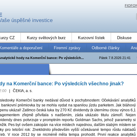
FIOFO
E
Vaše úspěšné investice
urzy CZ
Kurzy světových burz
Kurzovní lístek
Diskuse
Komentáře a doporučení
Firemní zprávy
Odborné články
An
Analytické hody na Komerční bance: Po výsledcích...
Pátek 7.8.2026 21:41
dy na Komerční bance: Po výsledcích všechno jinak?
2:00
|
ČEKIA, a. s.
ýsledovky Komerční banky nedával důvod k pochybnostem: Očekávání analytiků
a bankovní prémiovka by se mohla vydat na spanilou jízdu parketem. Jak bláhový
openu ukázal! Zatímco česká luka by 270 Kč dividendy (k úternímu closu výnos 6,1
gementem zřejmě přivítala s nadšením, záda ukázalo titulu zámoří. Nejen
videndy dnes potvrzuje v promptním reportu Goldman Sachs, jehož parametry si
žik. Pes byl ovšem zakopán na více místech najednou, dalším slabým místem se
ídky pro letošní rok: Zneklidnilo především vyšší očekávané tempo růstu nákladů
ržeb. V roce 2012 by se nicméně měla tempa prohodit. První reakce analytiků