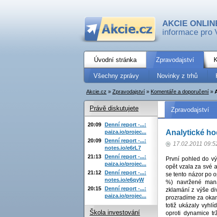
AKCIE ONLIN
informace pro 
Úvodní stránka
Zpravodajství
K
Všechny zprávy
Novinky z trhů
Akcie.cz
»
Zpravodajství
»
Komentáře a doporučení
»
Právě diskutujete
Zpravodajství
20:09
Denní report -...:
Analytické ho
paiza.io/projec...
20:09
Denní report -...:
17.02.2011 09:5
notes.io/e6rL7
21:13
Denní report -...:
První pohled do v
paiza.io/projec...
opět vzala za své 
21:12
Denní report -...:
se tento názor po 
notes.io/e6qyW
%) navržené mana
20:15
Denní report -...:
zklamání z výše di
paiza.io/projec...
prozradíme za okam
totiž ukázaly vyhl
Škola investování
oproti dynamice t