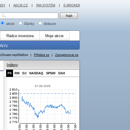
NDY
|
AKCIE.CZ
|
RM-SYSTÉM
|
E-BROKER
akcie
články
diskuze
Rádce investora
Moje akcie
alýzy
Uživatel nepřihlášen
|
Přihlásit se
|
Zaregistrovat se
Indexy
PX
RM
DJ
NASDAQ
SP500
DAX
07.08.2026