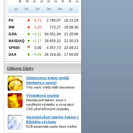
1d
5d
1m
3m
6m
1y
PX
-0,71
2 785,07
16:15:29
RM
-1,20
772,27
16:58:30
DJIA
+0,31
54 051,94
21:20:06
NASDAQ
+1,17
26 655,32
21:20:23
SP500
0,00
4 357,73
22.09.21
DAX
+0,69
26 319,45
17:50:00
Odborné články
Optimismus kolem umělé
inteligence nemizí
Trhy navíc chtějí vidět návratnost
Výsledková sezóna
Nasdaq pod tlakem, luxus s
rozdílnými výsledky a vývoj akcií
CSG před klíčovými výsledky
Varování před ropným šokem z
Blízkého východu
ECB ponechala sazby beze změny