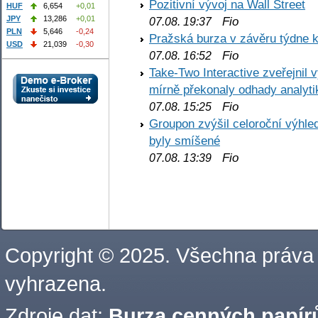
Pozitivní vývoj na Wall Street
HUF
6,654
+0,01
JPY
13,286
+0,01
Fio
07.08. 19:37
PLN
5,646
-0,24
Pražská burza v závěru týdne k
USD
21,039
-0,30
Fio
07.08. 16:52
Take-Two Interactive zveřejnil 
mírně překonaly odhady analyti
Fio
07.08. 15:25
Groupon zvýšil celoroční výhl
byly smíšené
Fio
07.08. 13:39
Copyright © 2025. Všechna práva
vyhrazena.
Zdroje dat:
Burza cenných papírů