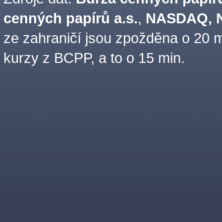
cenných papírů a.s.
,
NASDAQ, N
ze zahraničí jsou zpožděna o 20 m
kurzy z BCPP, a to o 15 min.