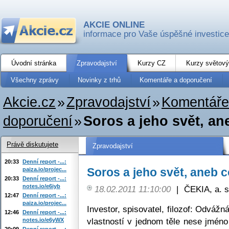
AKCIE ONLINE
informace pro Vaše úspěšné investice
Úvodní stránka
Zpravodajství
Kurzy CZ
Kurzy světový
Všechny zprávy
Novinky z trhů
Komentáře a doporučení
Akcie.cz
»
Zpravodajství
»
Komentáře
doporučení
»
Soros a jeho svět, ane
Právě diskutujete
Zpravodajství
20:33
Denní report -...:
Soros a jeho svět, aneb c
paiza.io/projec...
20:33
Denní report -...:
notes.io/e6iyb
18.02.2011 11:10:00
|
ČEKIA, a. s
12:47
Denní report -...:
paiza.io/projec...
Investor, spisovatel, filozof: Odváž
12:46
Denní report -...:
vlastností v jednom těle nese jméno
notes.io/e6yWX
20:09
Denní report -...: