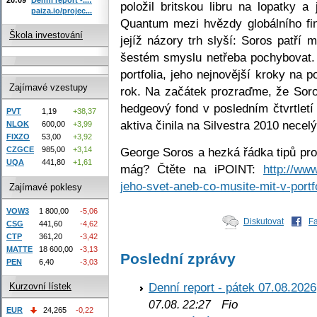
položil britskou libru na lopatky a
paiza.io/projec...
Quantum mezi hvězdy globálního fin
Škola investování
jejíž názory trh slyší: Soros patří 
šestém smyslu netřeba pochybovat.
portfolia, jeho nejnovější kroky na po
Zajímavé vzestupy
rok. Na začátek prozraďme, že Soros
hedgeový fond v posledním čtvrtletí
PVT
1,19
+38,37
aktiva činila na Silvestra 2010 necelý
NLOK
600,00
+3,99
FIXZO
53,00
+3,92
George Soros a hezká řádka tipů pro 
CZGCE
985,00
+3,14
UQA
441,80
+1,61
mág? Čtěte na iPOINT:
http://ww
jeho-svet-aneb-co-musite-mit-v-portfo
Zajímavé poklesy
VOW3
1 800,00
-5,06
Diskutovat
F
CSG
441,60
-4,62
CTP
361,20
-3,42
MATTE
18 600,00
-3,13
Poslední zprávy
PEN
6,40
-3,03
Denní report - pátek 07.08.2026
Kurzovní lístek
Fio
07.08. 22:27
EUR
24,265
-0,22