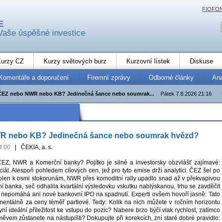
FIOFO
E
Vaše úspěšné investice
urzy CZ
Kurzy světových burz
Kurzovní lístek
Diskuse
Komentáře a doporučení
Firemní zprávy
Odborné články
An
ČEZ nebo NWR nebo KB? Jedinečná šance nebo soumrak...
Pátek 7.8.2026 21:16
R nebo KB? Jedinečná šance nebo soumrak hvězd?
4:00
|
ČEKIA, a. s.
ČEZ, NWR a Komerční banky? Pojítko je silné a investorsky obzvlášť zajímavé:
ciál. Alespoň pohledem cílových cen, jež pro tyto emise drží analytici. ČEZ šel po
len k osmi stokorunám, NWR přes komoditní rally upadlo snad až v překvapivou
í banka, seč odhalila kvartální výsledovku vskutku nablýskanou, trhu se zavděčit
u nepomáhá ani nové bankovní IPO na spadnutí. Experti ovšem hovoří jasně: Tato
omentálně za ceny téměř partiové. Tedy: Kolik na nich můžete v ročním horizontu
ní ideální příležitost ke vstupu do pozic? Nabere brzo býčí vlak rychlost, zatímco
ěvem zůstanete na nástupišti? Dokupujte při korekcích, zní staré dobré pravidlo: