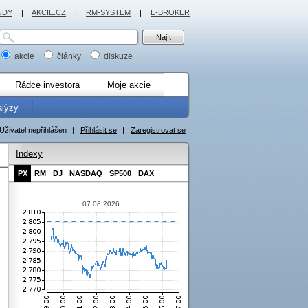
NDY
|
AKCIE.CZ
|
RM-SYSTÉM
|
E-BROKER
akcie
články
diskuze
Rádce investora
Moje akcie
alýzy
Uživatel nepřihlášen
|
Přihlásit se
|
Zaregistrovat se
Indexy
PX
RM
DJ
NASDAQ
SP500
DAX
07.08.2026