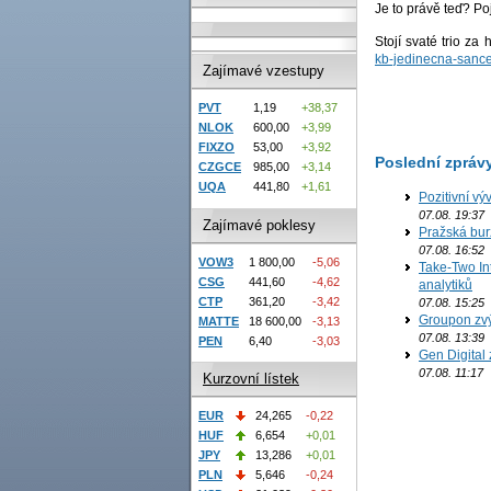
Je to právě teď? Po
Stojí svaté trio za
kb-jedinecna-sanc
Zajímavé vzestupy
PVT
1,19
+38,37
NLOK
600,00
+3,99
FIXZO
53,00
+3,92
Poslední zpráv
CZGCE
985,00
+3,14
UQA
441,80
+1,61
Pozitivní vý
07.08. 19:37
Zajímavé poklesy
Pražská bur
07.08. 16:52
VOW3
1 800,00
-5,06
Take-Two In
CSG
441,60
-4,62
analytiků
CTP
361,20
-3,42
07.08. 15:25
Groupon zvý
MATTE
18 600,00
-3,13
07.08. 13:39
PEN
6,40
-3,03
Gen Digital 
07.08. 11:17
Kurzovní lístek
EUR
24,265
-0,22
HUF
6,654
+0,01
JPY
13,286
+0,01
PLN
5,646
-0,24