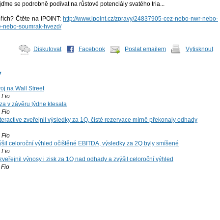
jďme se podrobně podívat na růstové potenciály svatého tria...
 hřích? Čtěte na iPOINT:
http://www.ipoint.cz/zpravy/24837905-cez-nebo-nwr-nebo-
e-nebo-soumrak-hvezd/
Diskutovat
Facebook
Poslat emailem
Vytisknout
y
voj na Wall Street
Fio
za v závěru týdne klesala
Fio
teractive zveřejnil výsledky za 1Q, čisté rezervace mírně překonaly odhady
Fio
šil celoroční výhled očištěné EBITDA, výsledky za 2Q byly smíšené
Fio
zveřejnil výnosy i zisk za 1Q nad odhady a zvýšil celoroční výhled
Fio