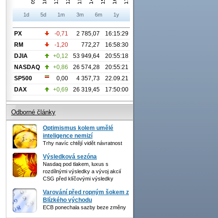
1d
5d
1m
3m
6m
1y
PX
-0,71
2 785,07
16:15:29
RM
-1,20
772,27
16:58:30
DJIA
+0,12
53 949,64
20:55:18
NASDAQ
+0,86
26 574,28
20:55:21
SP500
0,00
4 357,73
22.09.21
DAX
+0,69
26 319,45
17:50:00
Odborné články
Optimismus kolem umělé
inteligence nemizí
Trhy navíc chtějí vidět návratnost
Výsledková sezóna
Nasdaq pod tlakem, luxus s
rozdílnými výsledky a vývoj akcií
CSG před klíčovými výsledky
Varování před ropným šokem z
Blízkého východu
ECB ponechala sazby beze změny