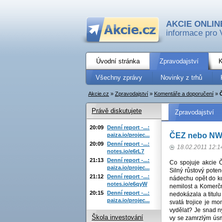
AKCIE ONLIN
informace pro 
Úvodní stránka
Zpravodajství
K
Všechny zprávy
Novinky z trhů
Akcie.cz
»
Zpravodajství
»
Komentáře a doporučení
»
Právě diskutujete
Zpravodajství
20:09
Denní report -...:
ČEZ nebo NW
paiza.io/projec...
20:09
Denní report -...:
18.02.2011 12:1
notes.io/e6rL7
21:13
Denní report -...:
Co spojuje akcie 
paiza.io/projec...
Silný růstový poten
21:12
Denní report -...:
nádechu opět do ko
notes.io/e6qyW
nemilost a Komerčn
20:15
Denní report -...:
nedokázala a titul
paiza.io/projec...
svatá trojice je m
vydělat? Je snad ny
Škola investování
vy se zamrzlým úsm