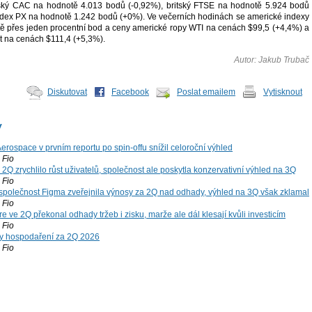
zský CAC na hodnotě 4.013 bodů (-0,92%), britský FTSE na hodnotě 5.924 bodů
ndex PX na hodnotě 1.242 bodů (+0%). Ve večerních hodinách se americké indexy
tě přes jeden procentní bod a ceny americké ropy WTI na cenách $99,5 (+4,4%) a
t na cenách $111,4 (+5,3%).
Autor: Jakub Trubač
Diskutovat
Facebook
Poslat emailem
Vytisknout
y
rospace v prvním reportu po spin-offu snížil celoroční výhled
Fio
2Q zrychlilo růst uživatelů, společnost ale poskytla konzervativní výhled na 3Q
Fio
společnost Figma zveřejnila výnosy za 2Q nad odhady, výhled na 3Q však zklamal
Fio
 ve 2Q překonal odhady tržeb i zisku, marže ale dál klesají kvůli investicím
Fio
y hospodaření za 2Q 2026
Fio