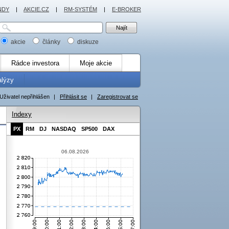
NDY
|
AKCIE.CZ
|
RM-SYSTÉM
|
E-BROKER
akcie
články
diskuze
Rádce investora
Moje akcie
alýzy
Uživatel nepřihlášen
|
Přihlásit se
|
Zaregistrovat se
Indexy
PX
RM
DJ
NASDAQ
SP500
DAX
06.08.2026