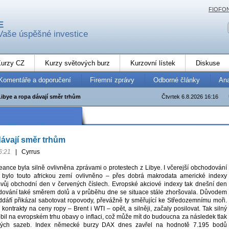
FIOFO
E
Vaše úspěšné investice
urzy CZ
Kurzy světových burz
Kurzovní lístek
Diskuse
Komentáře a doporučení
Firemní zprávy
Odborné články
An
Libye a ropa dávají směr trhům
Čtvrtek 6.8.2026 16:16
dávají směr trhům
6:21
|
Cyrrus
ance byla silně ovlivněna zprávami o protestech z Libye. I včerejší obchodování
h bylo touto africkou zemí ovlivněno – přes dobrá makrodata americké indexy
vůj obchodní den v červených číslech. Evropské akciové indexy tak dnešní den
dování také směrem dolů a v průběhu dne se situace stále zhoršovala. Důvodem
ddáfí přikázal sabotovat ropovody, převážně ty směřující ke Středozemnímu moři.
kontrakty na ceny ropy – Brent i WTI – opět, a silněji, začaly posilovat. Tak silný
bil na evropském trhu obavy o inflaci, což může mít do budoucna za následek tlak
vých sazeb. Index německé burzy DAX dnes zavřel na hodnotě 7.195 bodů