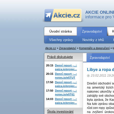
AKCIE ONLIN
informace pro 
Úvodní stránka
Zpravodajství
K
Všechny zprávy
Novinky z trhů
Akcie.cz
»
Zpravodajství
»
Komentáře a doporučení
»
Právě diskutujete
Zpravodajství
20:15
Denní report -...:
Libye a ropa 
paiza.io/projec...
20:15
Denní report -...:
23.02.2011 19:2
notes.io/e5TUT
17:50
Denní report -...:
Dnešní obchodní se
paiza.io/projec...
na americký trzíc
17:50
Denní report -...:
nakonec ukončily s
notes.io/e5T61
zahájily své obcho
14:03
Denní report -...:
byla zpráva, že Ka
paiza.io/projec...
Na tuto zprávu oba 
růst cen ropy způso
Škola investování
na zvýšení úroko