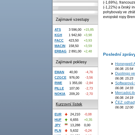
(-1,69%), francou
(-1,22%) a český i
pohybovaly ve ztrá
evropské ropy Bren
Zajímavé vzestupy
ATS
3 596,00
+15,85
KGH
1 942,60
+3,98
FACC
423,50
+3,93
MACIN
158,50
+3,59
ERBAG
2 891,00
+2,48
Poslední zpráv
Zajímavé poklesy
Honeywell Ae
06.08. 15:54
EMAN
40,00
-4,76
Duolingo ve 
CZGCE
976,00
-3,56
06.08. 15:23
RWE
1 355,00
-2,84
Softwarová 
06.08. 14:33
PILLE
107,00
-2,73
MercadoLibre
NOKIA
209,20
-2,70
06.08. 14:19
ČEZ: odhad
Kurzovní lístek
06.08. 12:00
EUR
24,210
-0,08
HUF
6,655
+0,35
JPY
13,288
0,00
PLN
5,632
-0,24