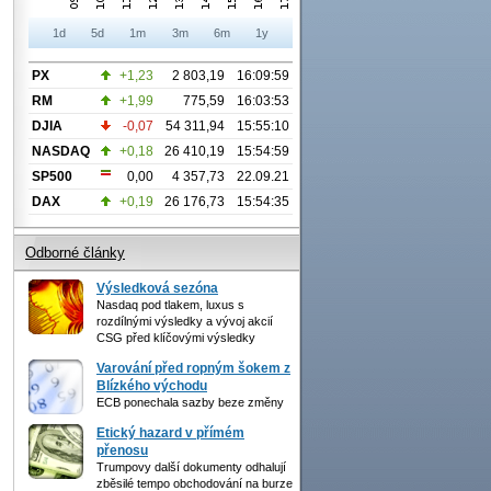
1d
5d
1m
3m
6m
1y
PX
+1,23
2 803,19
16:09:59
RM
+1,99
775,59
16:03:53
DJIA
-0,07
54 311,94
15:55:10
NASDAQ
+0,18
26 410,19
15:54:59
SP500
0,00
4 357,73
22.09.21
DAX
+0,19
26 176,73
15:54:35
Odborné články
Výsledková sezóna
Nasdaq pod tlakem, luxus s
rozdílnými výsledky a vývoj akcií
CSG před klíčovými výsledky
Varování před ropným šokem z
Blízkého východu
ECB ponechala sazby beze změny
Etický hazard v přímém
přenosu
Trumpovy další dokumenty odhalují
zběsilé tempo obchodování na burze