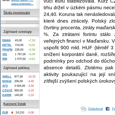
vůči euru stabilizovala. Kur
paiza.io/projec...
trhu držel v úzkém pásmu necel
Škola investování
24,40. Koruna tak nenásledova
které dnes ztrácely. Polský zl
čtvrtiny procenta, ztráty maďars
Zajímavé vzestupy
%. Za ztrátami forintu stálo
veřejných financí v Maďarsku. 
EMAN
43,00
+7,50
DETEL
710,00
+6,61
uspořit 900 mld.
HUF
(téměř 3 
PRAPM
228,00
+5,56
snížení korporátní daně, rozšíř
VIG
1 797,00
+5,09
RBI
1 575,50
+4,61
podmínky pro odchod do důchod
absence detailů. Zlotému pak 
Zajímavé poklesy
aktivity poukazující na její 
SHELL
877,00
-10,33
zítřejší zvýšení polských úroko
NOKIA
200,00
-4,40
ATS
3 504,00
-2,56
CZGCE
955,00
-2,15
KARIN
140,00
-2,10
Kurzovní lístek
Diskutovat
F
EUR
24,210
-0,08