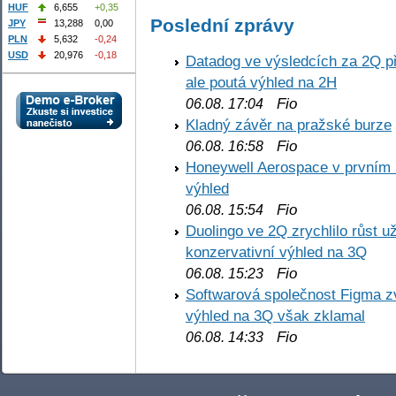
HUF
6,655
+0,35
Poslední zprávy
JPY
13,288
0,00
PLN
5,632
-0,24
USD
20,976
-0,18
Datadog ve výsledcích za 2Q př
ale poutá výhled na 2H
Fio
06.08. 17:04
Kladný závěr na pražské burze
Fio
06.08. 16:58
Honeywell Aerospace v prvním re
výhled
Fio
06.08. 15:54
Duolingo ve 2Q zrychlilo růst už
konzervativní výhled na 3Q
Fio
06.08. 15:23
Softwarová společnost Figma z
výhled na 3Q však zklamal
Fio
06.08. 14:33