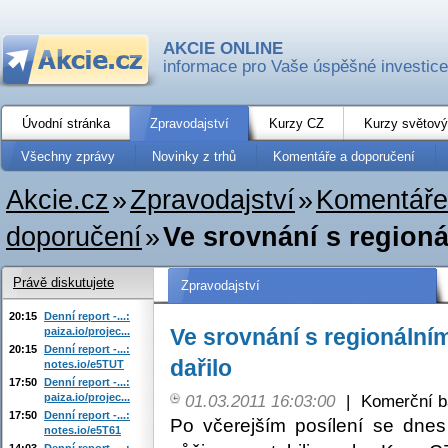
AKCIE ONLINE
informace pro Vaše úspěšné investice
Úvodní stránka
Zpravodajství
Kurzy CZ
Kurzy světový
Všechny zprávy
Novinky z trhů
Komentáře a doporučení
Akcie.cz
»
Zpravodajství
»
Komentáře
doporučení
»
Ve srovnání s region
Právě diskutujete
Zpravodajství
20:15
Denní report -...:
Ve srovnání s regionální
paiza.io/projec...
20:15
Denní report -...:
dařilo
notes.io/e5TUT
17:50
Denní report -...:
paiza.io/projec...
01.03.2011 16:03:00
|
Komerční b
17:50
Denní report -...:
Po včerejším posílení se dnes
notes.io/e5T61
14:03
Denní report -...: