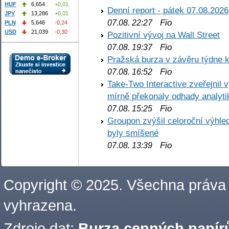
HUF
6,654
+0,01
Denní report - pátek 07.08.2026
JPY
13,286
+0,01
Fio
07.08. 22:27
PLN
5,646
-0,24
USD
21,039
-0,30
Pozitivní vývoj na Wall Street
Fio
07.08. 19:37
Pražská burza v závěru týdne k
Fio
07.08. 16:52
Take-Two Interactive zveřejnil 
mírně překonaly odhady analyti
Fio
07.08. 15:25
Groupon zvýšil celoroční výhl
byly smíšené
Fio
07.08. 13:39
Copyright © 2025. Všechna práva
vyhrazena.
Zdroje dat:
Burza cenných papírů