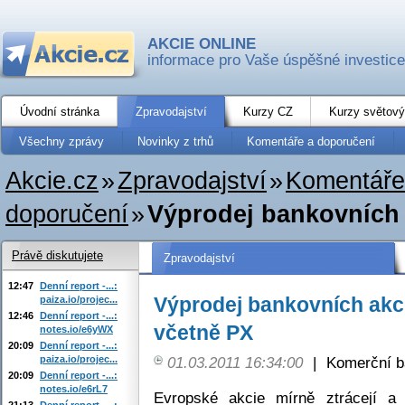
AKCIE ONLINE
informace pro Vaše úspěšné investice
Úvodní stránka
Zpravodajství
Kurzy CZ
Kurzy světový
Všechny zprávy
Novinky z trhů
Komentáře a doporučení
Akcie.cz
»
Zpravodajství
»
Komentáře
doporučení
»
Výprodej bankovních a
Právě diskutujete
Zpravodajství
12:47
Denní report -...:
Výprodej bankovních akci
paiza.io/projec...
12:46
Denní report -...:
včetně PX
notes.io/e6yWX
20:09
Denní report -...:
paiza.io/projec...
01.03.2011 16:34:00
|
Komerční b
20:09
Denní report -...:
notes.io/e6rL7
Evropské akcie mírně ztrácejí a 
21:13
Denní report -...: