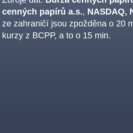
cenných papírů a.s.
,
NASDAQ, N
ze zahraničí jsou zpožděna o 20 m
kurzy z BCPP, a to o 15 min.