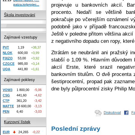
projevuje u bankovních akcií. Ba
paiza.io/projec...
procento. Nedaří se většině bank
Škola investování
pokračuje po včerejším oznámení vý
podobně jako v případě francouzsk
Ještě v poledne přitom většina akcií
Zajímavé vzestupy
z negativního dopadu cen ropy, které
PVT
1,19
+38,37
Ztrátám se neubránil ani pražský in
NLOK
600,00
+3,99
FIXZO
53,00
+3,92
slabší o 1,09 %. Hlavním důvodem b
CZGCE
985,00
+3,14
akcií Erste, které srazil negati
UQA
441,80
+1,61
bankovním titulům. O dvě procenta z
Zajímavé poklesy
šestiprocentní, propad pak zaznamen
dne byly půlprocentní zisky Philip M
VOW3
1 800,00
-5,06
CSG
441,60
-4,62
CTP
361,20
-3,42
MATTE
18 600,00
-3,13
PEN
6,40
-3,03
Diskutovat
F
Kurzovní lístek
Poslední zprávy
EUR
24,265
-0,22