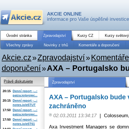
AKCIE ONLINE
informace pro Vaše úspěšné investice
Úvodní stránka
Zpravodajství
Kurzy CZ
Kurzy světový
Všechny zprávy
Novinky z trhů
Komentáře a doporučení
Akcie.cz
»
Zpravodajství
»
Komentáře
doporučení
»
AXA – Portugalsko bu
Právě diskutujete
Zpravodajství
20:15
Denní report -...:
AXA – Portugalsko bude v
paiza.io/projec...
20:15
Denní report -...:
zachráněno
notes.io/e5TUT
17:50
Denní report -...:
paiza.io/projec...
02.03.2011 13:34:17
|
Colosseum,
17:50
Denní report -...:
notes.io/e5T61
Axa Investment Managers se domní
14:03
Denní report -...: