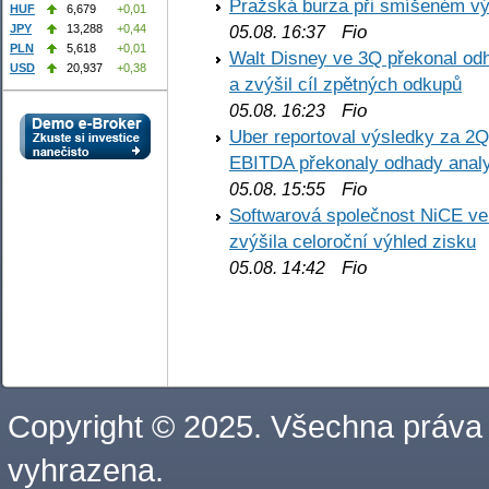
Pražská burza při smíšeném výv
HUF
6,679
+0,01
Fio
JPY
13,288
+0,44
05.08. 16:37
PLN
5,618
+0,01
Walt Disney ve 3Q překonal odha
USD
20,937
+0,38
a zvýšil cíl zpětných odkupů
Fio
05.08. 16:23
Uber reportoval výsledky za 2Q,
EBITDA překonaly odhady analy
Fio
05.08. 15:55
Softwarová společnost NiCE ve
zvýšila celoroční výhled zisku
Fio
05.08. 14:42
Copyright © 2025. Všechna práva
vyhrazena.