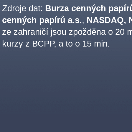
Zdroje dat:
Burza cenných papírů
cenných papírů a.s.
,
NASDAQ, N
ze zahraničí jsou zpožděna o 20 m
kurzy z BCPP, a to o 15 min.