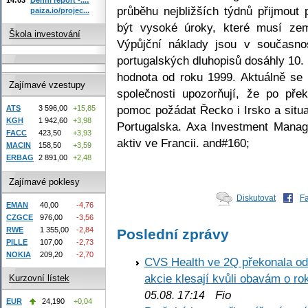
průběhu nejbližších týdnů přijmout
paiza.io/projec...
být vysoké úroky, které musí zem
Škola investování
Výpůjční náklady jsou v současnos
portugalských dluhopisů dosáhly 10.
hodnota od roku 1999. Aktuálně se 
Zajímavé vzestupy
společnosti upozorňují, že po př
pomoc požádat Řecko i Irsko a situ
ATS
3 596,00
+15,85
KGH
1 942,60
+3,98
Portugalska. Axa Investment Manag
FACC
423,50
+3,93
aktiv ve Francii. and#160;
MACIN
158,50
+3,59
ERBAG
2 891,00
+2,48
Zajímavé poklesy
Diskutovat
F
EMAN
40,00
-4,76
CZGCE
976,00
-3,56
RWE
1 355,00
-2,84
Poslední zprávy
PILLE
107,00
-2,73
NOKIA
209,20
-2,70
CVS Health ve 2Q překonala odh
akcie klesají kvůli obavám o ro
Kurzovní lístek
Fio
05.08. 17:14
EUR
24,190
+0,04