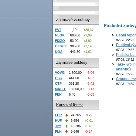
Zajímavé vzestupy
Poslední zpráv
PVT
1,19
+38,37
Denní repor
NLOK
600,00
+3,99
07.08. 22:27
FIXZO
53,00
+3,92
Pozitivní vý
CZGCE
985,00
+3,14
07.08. 19:37
UQA
441,80
+1,61
Pražská bur
07.08. 16:52
Zajímavé poklesy
Take-Two In
analytiků
VOW3
1 800,00
-5,06
07.08. 15:25
CSG
441,60
-4,62
Groupon zvý
CTP
361,20
-3,42
07.08. 13:39
MATTE
18 600,00
-3,13
PEN
6,40
-3,03
Kurzovní lístek
EUR
24,265
-0,22
HUF
6,654
+0,01
JPY
13,286
+0,01
PLN
5,646
-0,24