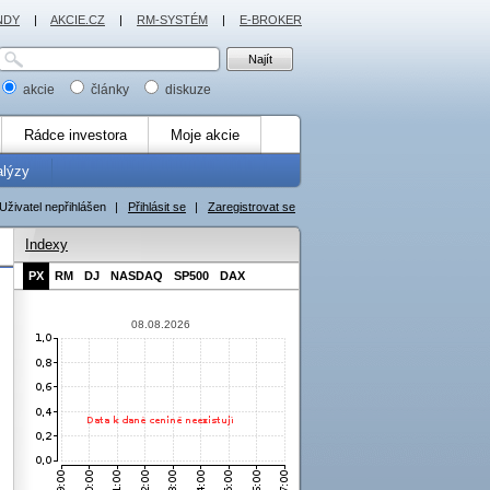
NDY
|
AKCIE.CZ
|
RM-SYSTÉM
|
E-BROKER
akcie
články
diskuze
Rádce investora
Moje akcie
alýzy
Uživatel nepřihlášen
|
Přihlásit se
|
Zaregistrovat se
Indexy
PX
RM
DJ
NASDAQ
SP500
DAX
08.08.2026