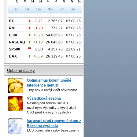
1d
5d
1m
3m
6m
1y
PX
-0,71
2 785,07
07.08.26
RM
-1,20
772,27
07.08.26
DJIA
+0,28
54 036,93
07.08.26
NASDAQ
+1,13
26 645,60
07.08.26
SP500
0,00
4 357,73
22.09.21
DAX
+0,69
26 319,45
07.08.26
Odborné články
Optimismus kolem umělé
inteligence nemizí
Trhy navíc chtějí vidět návratnost
Výsledková sezóna
Nasdaq pod tlakem, luxus s
rozdílnými výsledky a vývoj akcií
CSG před klíčovými výsledky
Varování před ropným šokem z
Blízkého východu
ECB ponechala sazby beze změny