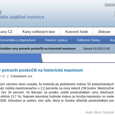
FIOFO
E
Vaše úspěšné investice
urzy CZ
Kurzy světových burz
Kurzovní lístek
Diskuse
Komentáře a doporučení
Firemní zprávy
Odborné články
An
Globálne ceny potravín poskočili na historické maximum
Sobota 8.8.2026 5:06
 potravín poskočili na historické maximum
8:38
|
Colosseum, a.s.
ých národov dnes uviedla, že hodnota jej globálneho indexu 55 potravinárskych
uári zvýšila medzimesačne o 2,2 percenta na nový rekord 236 bodov. Medziročné
n činí 34 percent. Vo februári sa prudko zvýšili predovšetkým ceny mliečnych
 obilnín (3,7 %). Napriek rekordnej hodnote indexu je hrozba nepokojov vo svete
2008. Dôvodom je pokles cien ryže, ktorá je životne dôležitá predovšetkým pre
Autor: Boris Tomčiak