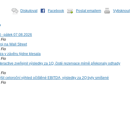
Diskutovat
Facebook
Poslat emailem
Vytisknout
y
t - pátek 07.08.2026
Fio
voj na Wall Street
Fio
za v závěru týdne klesala
Fio
teractive zveřejnil výsledky za 1Q, čisté rezervace mírně překonaly odhady
Fio
šil celoroční výhled očištěné EBITDA, výsledky za 2Q byly smíšené
Fio