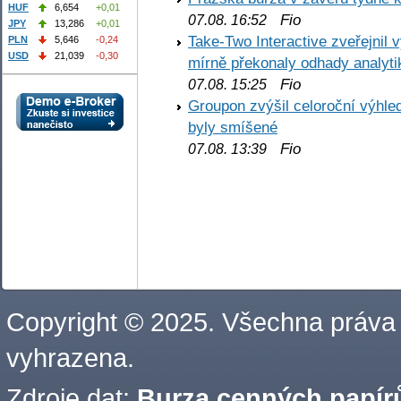
HUF
6,654
+0,01
Fio
07.08. 16:52
JPY
13,286
+0,01
Take-Two Interactive zveřejnil 
PLN
5,646
-0,24
USD
21,039
-0,30
mírně překonaly odhady analyti
Fio
07.08. 15:25
Groupon zvýšil celoroční výhl
byly smíšené
Fio
07.08. 13:39
Copyright © 2025. Všechna práva
vyhrazena.
Zdroje dat:
Burza cenných papírů