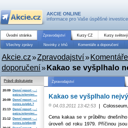
AKCIE ONLINE
informace pro Vaše úspěšné investice
Úvodní stránka
Zpravodajství
Kurzy CZ
Kurzy světový
Všechny zprávy
Novinky z trhů
Komentáře a doporučení
Akcie.cz
»
Zpravodajství
»
Komentáře
doporučení
»
Kakao se vyšplhalo ne
Právě diskutujete
Zpravodajství
20:09
Denní report -...:
Kakao se vyšplhalo nejvý
paiza.io/projec...
20:09
Denní report -...:
notes.io/e6rL7
04.03.2011 13:42:53
|
Colosseum,
21:13
Denní report -...:
paiza.io/projec...
Cena kakaa se v průběhu dnešního 
21:12
Denní report -...:
úroveň od roku 1979. Příčinou jsou
notes.io/e6qyW
20:15
Denní report -...: