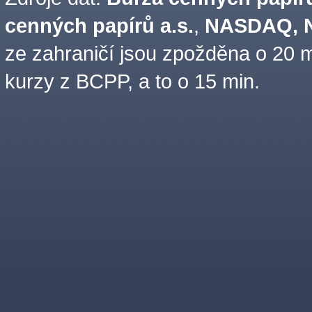
cenných papírů a.s.
,
NASDAQ, N
ze zahraničí jsou zpožděna o 20 m
kurzy z BCPP, a to o 15 min.