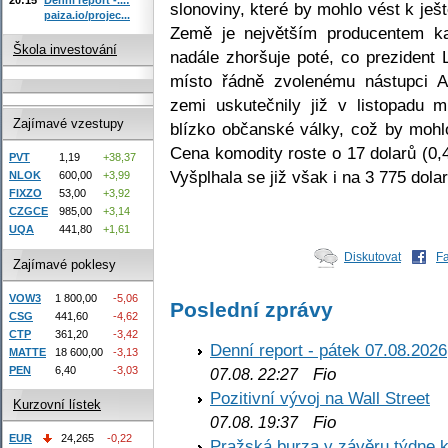
slonoviny, které by mohlo vést k je
paiza.io/projec...
Země je největším producentem k
Škola investování
nadále zhoršuje poté, co prezident 
místo řádně zvolenému nástupci A
zemi uskutečnily již v listopadu m
Zajímavé vzestupy
blízko občanské války, což by mohl
Cena komodity roste o 17 dolarů (0,
PVT
1,19
+38,37
Vyšplhala se již však i na 3 775 dola
NLOK
600,00
+3,99
FIXZO
53,00
+3,92
CZGCE
985,00
+3,14
UQA
441,80
+1,61
Diskutovat
F
Zajímavé poklesy
VOW3
1 800,00
-5,06
Poslední zprávy
CSG
441,60
-4,62
CTP
361,20
-3,42
Denní report - pátek 07.08.2026
MATTE
18 600,00
-3,13
PEN
6,40
-3,03
Fio
07.08. 22:27
Pozitivní vývoj na Wall Street
Kurzovní lístek
Fio
07.08. 19:37
EUR
24,265
-0,22
Pražská burza v závěru týdne k