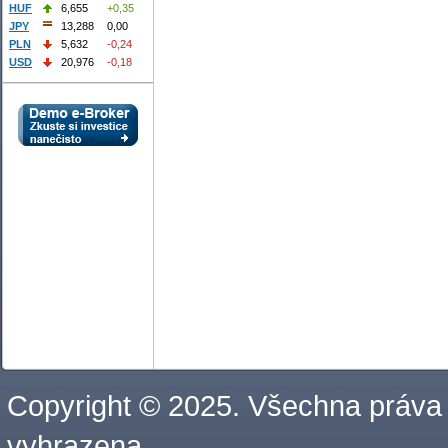
HUF
6,655
+0,35
JPY
13,288
0,00
PLN
5,632
-0,24
USD
20,976
-0,18
Copyright © 2025. Všechna práva
vyhrazena.