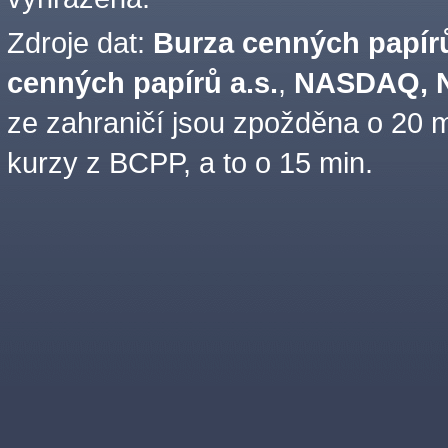
Zdroje dat:
Burza cenných papírů
cenných papírů a.s.
,
NASDAQ, N
ze zahraničí jsou zpožděna o 20 m
kurzy z BCPP, a to o 15 min.