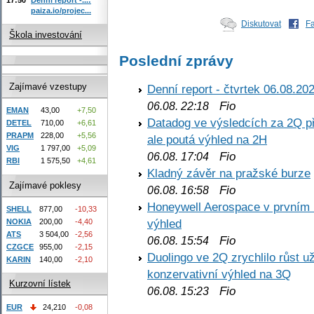
paiza.io/projec...
Diskutovat
F
Škola investování
Poslední zprávy
Zajímavé vzestupy
Denní report - čtvrtek 06.08.20
Fio
06.08. 22:18
EMAN
43,00
+7,50
Datadog ve výsledcích za 2Q př
DETEL
710,00
+6,61
PRAPM
228,00
+5,56
ale poutá výhled na 2H
VIG
1 797,00
+5,09
Fio
06.08. 17:04
RBI
1 575,50
+4,61
Kladný závěr na pražské burze
Zajímavé poklesy
Fio
06.08. 16:58
Honeywell Aerospace v prvním re
SHELL
877,00
-10,33
výhled
NOKIA
200,00
-4,40
ATS
3 504,00
-2,56
Fio
06.08. 15:54
CZGCE
955,00
-2,15
Duolingo ve 2Q zrychlilo růst už
KARIN
140,00
-2,10
konzervativní výhled na 3Q
Kurzovní lístek
Fio
06.08. 15:23
EUR
24,210
-0,08