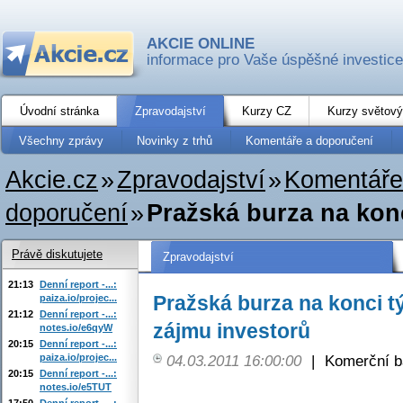
AKCIE ONLINE
informace pro Vaše úspěšné investice
Úvodní stránka
Zpravodajství
Kurzy CZ
Kurzy světový
Všechny zprávy
Novinky z trhů
Komentáře a doporučení
Akcie.cz
»
Zpravodajství
»
Komentáře
doporučení
»
Pražská burza na konc
Právě diskutujete
Zpravodajství
21:13
Denní report -...:
Pražská burza na konci t
paiza.io/projec...
21:12
Denní report -...:
zájmu investorů
notes.io/e6qyW
20:15
Denní report -...:
paiza.io/projec...
04.03.2011 16:00:00
|
Komerční b
20:15
Denní report -...:
notes.io/e5TUT
17:50
Denní report -...: